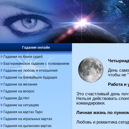
Гадания онлайн
Гадания по Книге судеб
Четырнад
Екатерининское гадание с толкованием
День само
Гадание на любовь и отношения
чтобы не 
Гадание на ближайшее будущее
Работа и
Гадание на желание
Гадание на вопрос
Это счастливый день поч
Гадание Да Нет
Нельзя действовать спон
командировки.
Гадание на ситуацию
Гадания на картах Таро
Личная жизнь по лунно
Гадания на игральных картах
Любовь и романтика сегод
Гадания на цыганских картах