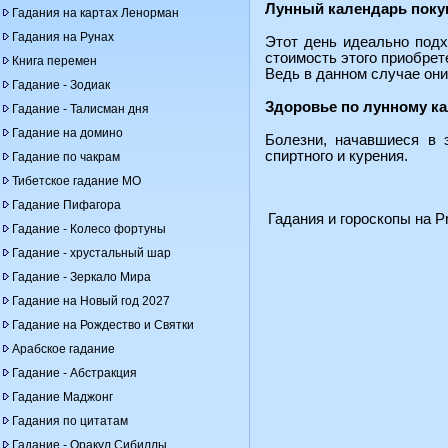
Лунный календарь поку
Гадания на картах Ленорман
Гадания на Рунах
Этот день идеально подх
стоимость этого приобрет
Книга перемен
Ведь в данном случае они
Гадание - Зодиак
Здоровье по лунному к
Гадание - Талисман дня
Гадание на домино
Болезни, начавшиеся в 
спиртного и курения.
Гадание по чакрам
Тибетское гадание МО
Гадание Пифагора
Гадания и гороскопы на Pr
Гадание - Колесо фортуны
Гадание - хрустальный шар
Гадание - Зеркало Мира
Гадание на Новый год 2027
Гадание на Рождество и Святки
Арабское гадание
Гадание - Абстракция
Гадание Маджонг
Гадания по цитатам
Гадание - Оракул Сибиллы