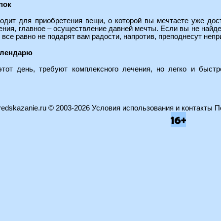
пок
одит для приобретения вещи, о которой вы мечтаете уже дост
ения, главное – осуществление давней мечты. Если вы не найд
 все равно не подарят вам радости, напротив, преподнесут неп
алендарю
этот день, требуют комплексного лечения, но легко и быст
edskazanie.ru
© 2003-2026
Условия использования и контакты
П