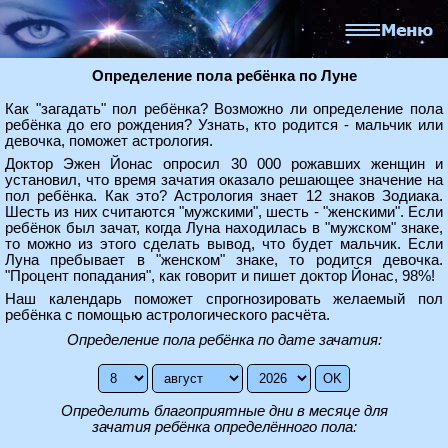
Определение пола ребёнка по Луне
Как "загадать" пол ребёнка? Возможно ли определение пола
ребёнка до его рождения? Узнать, кто родится - мальчик или
девочка, поможет астрология.
Доктор Эжен Йонас опросил 30 000 рожавших женщин и
установил, что время зачатия оказало решающее значение на
пол ребёнка. Как это? Астрология знает 12 знаков Зодиака.
Шесть из них считаются "мужскими", шесть - "женскими". Если
ребёнок был зачат, когда Луна находилась в "мужском" знаке,
то можно из этого сделать вывод, что будет мальчик. Если
Луна пребывает в "женском" знаке, то родится девочка.
"Процент попадания", как говорит и пишет доктор Йонас, 98%!
Наш календарь поможет спрогнозировать желаемый пол
ребёнка с помощью астрологического расчёта.
Определение пола ребёнка по дате зачатия:
Определить благоприятные дни в месяце для
зачатия ребёнка определённого пола: