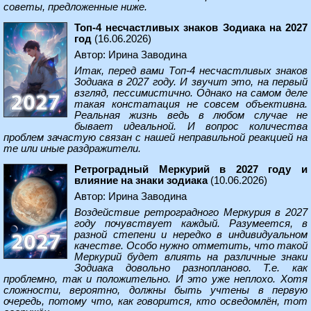
советы, предложенные ниже.
Топ-4 несчастливых знаков Зодиака на 2027
год
(16.06.2026)
Автор: Ирина Заводина
Итак, перед вами Топ-4 несчастливых знаков
Зодиака в 2027 году. И звучит это, на первый
взгляд, пессимистично. Однако на самом деле
такая констатация не совсем объективна.
Реальная жизнь ведь в любом случае не
бывает идеальной. И вопрос количества
проблем зачастую связан с нашей неправильной реакцией на
те или иные раздражители.
Ретроградный Меркурий в 2027 году и
влияние на знаки зодиака
(10.06.2026)
Автор: Ирина Заводина
Воздействие ретроградного Меркурия в 2027
году почувствует каждый. Разумеется, в
разной степени и нередко в индивидуальном
качестве. Особо нужно отметить, что такой
Меркурий будет влиять на различные знаки
Зодиака довольно разнопланово. Т.е. как
проблемно, так и положительно. И это уже неплохо. Хотя
сложности, вероятно, должны быть учтены в первую
очередь, потому что, как говорится, кто осведомлён, тот