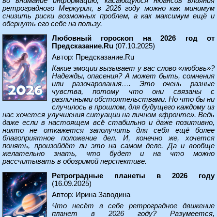
во внимание информацию, касающуюся нюансов влияния
ретроградного Меркурия, в 2026 году можно как минимум
снизить риски возможных проблем, а как максимум ещё и
обернуть его себе на пользу.
Любовный гороскоп на 2026 год от
Предсказание.Ru
(07.10.2025)
Автор: Предсказание.Ru
Какие эмоции вызывает у вас слово «любовь»?
Надежды, опасения? А может быть, сомнения
или разочарования…. Это очень разные
чувства, потому что они связаны с
различными обстоятельствами. Но что бы ни
случилось в прошлом, для будущего каждому из
нас хочется улучшения ситуации на личном «фронте». Ведь
даже если в настоящем всё стабильно и даже позитивно,
никто не откажется заполучить для себя ещё более
благоприятное положение дел. И, конечно же, хочется
понять, произойдёт ли это на самом деле. Да и вообще
желательно знать, что будет и на что можно
рассчитывать в обозримой перспективе.
Ретроградные планеты в 2026 году
(16.09.2025)
Автор: Ирина Заводина
Что несёт в себе ретроградное движение
планет в 2026 году? Разумеется,