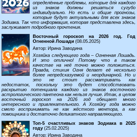
определённые проблемы, которые для каждого
из знаков должны решаться сугубо
индивидуально. Но есть и общие прогнозы,
которые будут актуальными для всех знаков
Зодиака. Так что информация, которая представлена здесь,
заслуживает подробного прочтения.
Восточный гороскоп на 2026 год. Год
Огненной Лошади
(08.05.2025)
Автор: Ирина Заводина
Хозяйка следующего года – Огненная Лошадь.
И это отлично! Потому что в таком
качестве на неё точно можно положиться.
Правда, стихия Огня делает её несколько
более непредсказуемой и неординарной. Но и
это не стоит рассматривать как
недостаток, поскольку это будет способствовать
раскрытию потенциала каждого из знаков восточного
астрологического пантеона как нельзя лучше. Итак, в целом
восточный гороскоп на 2026 год обещает много
интересного и привлекательного. А Хозяйку года можно
смело воспринимать не как жёсткого ментора, а как
помощника и достаточно деликатного направляющего.
Топ-5 счастливых знаков Зодиака в 2025
году
(25.02.2025)
Автор: Ирина Заводина