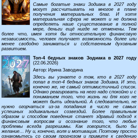
Самые богатые знаки Зодиака в 2027 году
могут рассчитывать на многое в плане
получения материальных благ. И хотя
материальная сфера не может и не должна
определять наше существование в полной
мере, деньги ещё нигде не отменены. Тем
более что, имея хотя бы относительную финансовую
независимость, человек получает возможность более или
менее свободно заниматься и собственным духовным
развитием.
Топ-4 бедных знаков Зодиака в 2027 году
(22.06.2026)
Автор: Ирина Заводина
Здесь вы узнаете о том, кто в 2027 году
попал в топ-4 бедных знаков Зодиака. И это,
конечно же, не самый оптимистичный список.
Однако реагировать на него надо спокойно и с
пониманием того, что жизнь ни для кого не
может быть идеальной. А следовательно, не
нужно огорчаться из-за попадания в число не самых
успешных зодиакальных созвездий. Более правильным
образом и способом поведения станет здравый подход к
финансовым вопросам и осознание того, что любые
проблемы всегда разрешимы. Как говорится, было бы
желание… Ну и, конечно, воля и мотивация. Поэтому просто
ознакомьтесь со своим прогнозом и примите к сведению