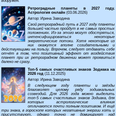
вооружён.
Ретроградные планеты в 2027 году.
Астрология онлайн
(03.06.2026)
Автор: Ирина Заводина
Свой ретроградный путь в 2027 году планеты
большей частью пройдут в не самых простых
положениях. Из-за этого могут обостряться,
интенсифицироваться некоторые
энергетические потоки. Хотя некоторые из
них окажутся вполне созидательными и
действующими на пользу. Впрочем, следует отдавать себе
отчёт в том, что позитивный эффект от воздействия
планет при их ретроградном движении может проявиться
далеко не сразу.
Топ-5 самых счастливых знаков Зодиака на
2026 год
(11.12.2025)
Автор: Ирина Заводина
В следующем году планеты и звёзды
благоволят целому ряду зодиакальных
созвездий. Для 2026 года можно выделить
топ-5 самых счастливых знаков Зодиака, для
которых астрологические влияния
отличаются почти полным позитивом. И ещё
три знака, в гороскопе которых негативные энергии хоть и
присутствуют, однако точно не доминируют над