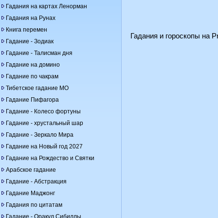
Гадания на картах Ленорман
Гадания на Рунах
Книга перемен
Гадания и гороскопы на Pr
Гадание - Зодиак
Гадание - Талисман дня
Гадание на домино
Гадание по чакрам
Тибетское гадание МО
Гадание Пифагора
Гадание - Колесо фортуны
Гадание - хрустальный шар
Гадание - Зеркало Мира
Гадание на Новый год 2027
Гадание на Рождество и Святки
Арабское гадание
Гадание - Абстракция
Гадание Маджонг
Гадания по цитатам
Гадание - Оракул Сибиллы