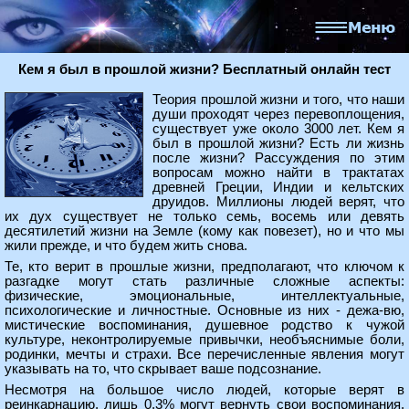
Кем я был в прошлой жизни? Бесплатный онлайн тест
Теория прошлой жизни и того, что наши
души проходят через перевоплощения,
существует уже около 3000 лет. Кем я
был в прошлой жизни? Есть ли жизнь
после жизни? Рассуждения по этим
вопросам можно найти в трактатах
древней Греции, Индии и кельтских
друидов. Миллионы людей верят, что
их дух существует не только семь, восемь или девять
десятилетий жизни на Земле (кому как повезет), но и что мы
жили прежде, и что будем жить снова.
Те, кто верит в прошлые жизни, предполагают, что ключом к
разгадке могут стать различные сложные аспекты:
физические, эмоциональные, интеллектуальные,
психологические и личностные. Основные из них - дежа-вю,
мистические воспоминания, душевное родство к чужой
культуре, неконтролируемые привычки, необъяснимые боли,
родинки, мечты и страхи. Все перечисленные явления могут
указывать на то, что скрывает ваше подсознание.
Несмотря на большое число людей, которые верят в
реинкарнацию, лишь 0,3% могут вернуть свои воспоминания.