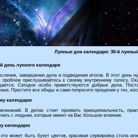
Лунные дни календаря: 30-й лунны
й день лунного календаря
сления, завершения дела и подведения итогов. В этот день н
 проблем прислушивайтесь к своему внутреннему голосу. Ок
дается. Сегодня особо приветствуются добрые дела. Поста
ные. Простите все обиды и сами попросите прощения у тех, ког
ому календарю
ачинаний. В делах стоит проявить принципиальность, практ
чать с людьми, которые имеют на Вас большое влияние.
му календарю
 это может быть букет цветов, красивая сервировка стола ил