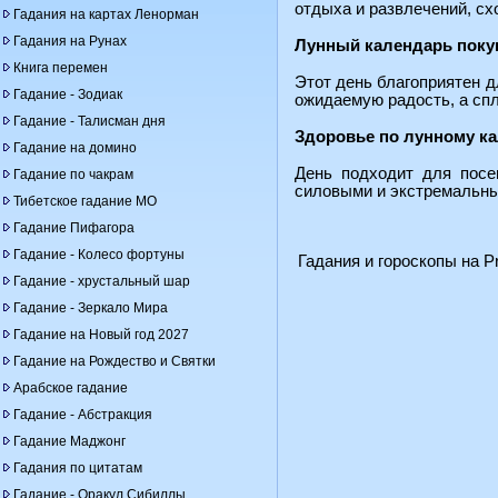
отдыха и развлечений, сх
Гадания на картах Ленорман
Гадания на Рунах
Лунный календарь поку
Книга перемен
Этот день благоприятен д
Гадание - Зодиак
ожидаемую радость, а сп
Гадание - Талисман дня
Здоровье по лунному к
Гадание на домино
День подходит для посе
Гадание по чакрам
силовыми и экстремальным
Тибетское гадание МО
Гадание Пифагора
Гадание - Колесо фортуны
Гадания и гороскопы на Pr
Гадание - хрустальный шар
Гадание - Зеркало Мира
Гадание на Новый год 2027
Гадание на Рождество и Святки
Арабское гадание
Гадание - Абстракция
Гадание Маджонг
Гадания по цитатам
Гадание - Оракул Сибиллы