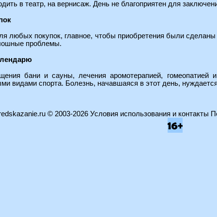
одить в театр, на вернисаж. День не благоприятен для заключен
пок
ля любых покупок, главное, чтобы приобретения были сделаны н
лошные проблемы.
алендарю
щения бани и сауны, лечения аромотерапией, гомеопатией и
и видами спорта. Болезнь, начавшаяся в этот день, нуждаетс
edskazanie.ru
© 2003-2026
Условия использования и контакты
П