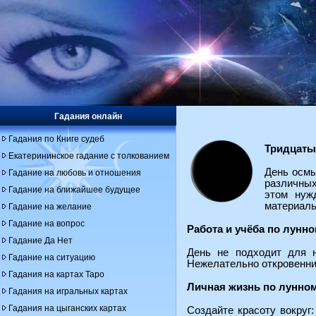
Гадания онлайн
Гадания по Книге судеб
Тридцаты
Екатерининское гадание с толкованием
День осмы
Гадание на любовь и отношения
различных
Гадание на ближайшее будущее
этом нуж
материаль
Гадание на желание
Гадание на вопрос
Работа и учёба по лунн
Гадание Да Нет
День не подходит для н
Гадание на ситуацию
Нежелательно откровенни
Гадания на картах Таро
Личная жизнь по лунно
Гадания на игральных картах
Гадания на цыганских картах
Создайте красоту вокруг: