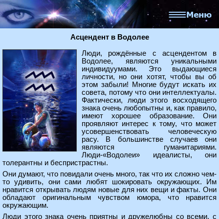
Асцендент в Водолее
Люди, рождённые с асцендентом в
Водолее, являются уникальными
индивидуумами. Это выдающиеся
личности, но они хотят, чтобы вы об
этом забыли! Многие будут искать их
совета, потому что они интеллектуалы.
Фактически, люди этого восходящего
знака очень любопытны и, как правило,
имеют хорошее образование. Они
проявляют интерес к тому, что может
усовершенствовать человеческую
расу. В большинстве случаев они
являются гуманитариями.
Люди-«Водолеи» идеалисты, они
толерантны и беспристрастны.
Они думают, что повидали очень много, так что их сложно чем-
то удивить, они сами любят шокировать окружающих. Им
нравится открывать людям новые для них вещи и факты. Они
обладают оригинальным чувством юмора, что нравится
окружающим.
Люди этого знака очень приятны и дружелюбны со всеми, с