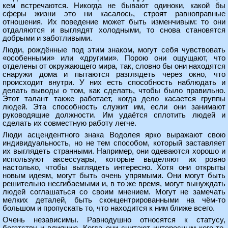
кем встречаются. Никогда не бывают одиноки, какой бы
сферы жизни это ни касалось, строят равноправные
отношения. Их поведение может быть изменчивым: то они
отдаляются и выглядят холодными, то снова становятся
добрыми и заботливыми.
Люди, рождённые под этим знаком, могут себя чувствовать
«особенными» или «другими». Порою они ощущают, что
отделены от окружающего мира, так, словно бы они находятся
снаружи дома и пытаются разглядеть через окно, что
происходит внутри. У них есть способность наблюдать и
делать выводы о том, как сделать, чтобы было правильно.
Этот талант также работает, когда дело касается группы
людей. Эта способность служит им, если они занимают
руководящие должности. Им удаётся сплотить людей и
сделать их совместную работу легче.
Люди асцендентного знака Водолея ярко выражают свою
индивидуальность, но не тем способом, который заставляет
их выглядеть странными. Например, они одеваются хорошо и
используют аксессуары, которые выделяют их ровно
настолько, чтобы выглядеть интересно. Хотя они открыты
новым идеям, могут быть очень упрямыми. Они могут быть
решительно несгибаемыми и, в то же время, могут вынуждать
людей соглашаться со своим мнением. Могут не замечать
мелких деталей, быть сконцентрированными на чём-то
большом и пропускать то, что находится к ним ближе всего.
Очень независимы. Равнодушно относятся к статусу,