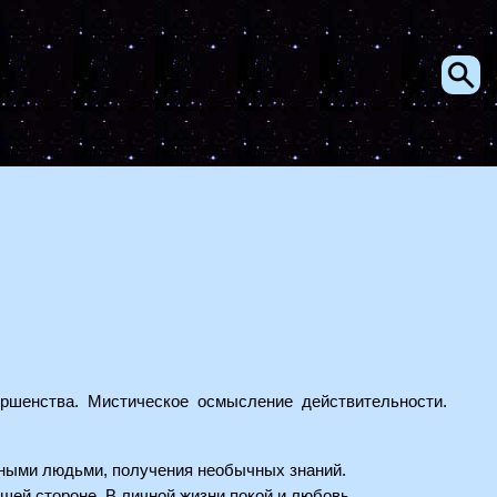
ршенства. Мистическое осмысление действительности.
есными людьми, получения необычных знаний.
ей стороне. В личной жизни покой и любовь.