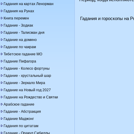
Гадания на картах Ленорман
Гадания на Рунах
Книга перемен
Гадания и гороскопы на Pr
Гадание - Зодиак
Гадание - Талисман дня
Гадание на домино
Гадание по чакрам
Тибетское гадание МО
Гадание Пифагора
Гадание - Колесо фортуны
Гадание - хрустальный шар
Гадание - Зеркало Мира
Гадание на Новый год 2027
Гадание на Рождество и Святки
Арабское гадание
Гадание - Абстракция
Гадание Маджонг
Гадания по цитатам
Гадание - Оракул Сибиллы