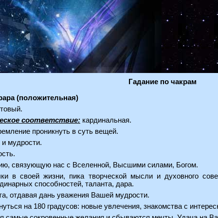
Гадание по чакрам
рара (положительная)
товый.
еское соответствие:
кардинальная.
емление проникнуть в суть вещей.
 и мудрости.
сть.
гию, связующую нас с Вселенной, Высшими силами, Богом.
ки в своей жизни, пика творческой мысли и духовного сове
динарных способностей, таланта, дара.
та, отдавая дань уважения Вашей мудрости.
уться на 180 градусов: новые увлечения, знакомства с интер
я самые сокровенные желания и сбываются мечты. Удача на Ваш