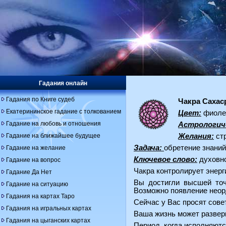
Гадания онлайн
Гадания по Книге судеб
Чакра Сахас
Екатерининское гадание с толкованием
Цвет:
фиоле
Гадание на любовь и отношения
Астрологич
Гадание на ближайшее будущее
Желания:
стр
Задача:
обретение знаний
Гадание на желание
Ключевое слово:
духовно
Гадание на вопрос
Чакра контролирует энер
Гадание Да Нет
Вы достигли высшей точ
Гадание на ситуацию
Возможно появление неор
Гадания на картах Таро
Сейчас у Вас просят сове
Гадания на игральных картах
Ваша жизнь может разверн
Гадания на цыганских картах
Период, когда исполняютс