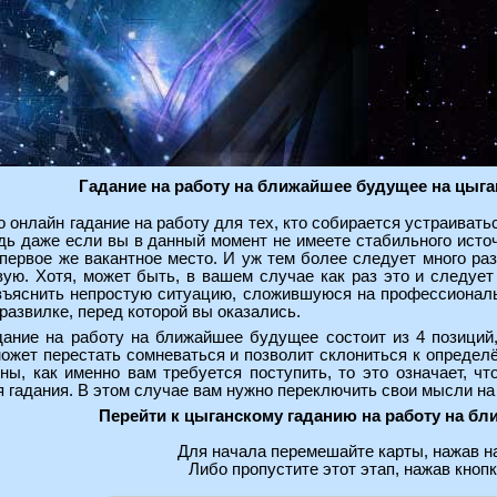
Гадание на работу на ближайшее будущее на цыга
о онлайн гадание на работу для тех, кто собирается устраиватьс
дь даже если вы в данный момент не имеете стабильного источн
 первое же вакантное место. И уж тем более следует много ра
вую. Хотя, может быть, в вашем случае как раз это и следуе
зъяснить непростую ситуацию, сложившуюся на профессиональ
 развилке, перед которой вы оказались.
дание на работу на ближайшее будущее состоит из 4 позици
ожет перестать сомневаться и позволит склониться к определ
ны, как именно вам требуется поступить, то это означает, ч
гадания. В этом случае вам нужно переключить свои мысли на д
Перейти к цыганскому гаданию на работу на б
Для начала перемешайте карты, нажав на
Либо пропустите этот этап, нажав кнопк