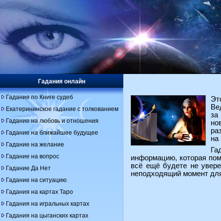
Гадания онлайн
Гадания по Книге судеб
Эт
Ве
Екатерининское гадание с толкованием
за
Гадание на любовь и отношения
но
ра
Гадание на ближайшее будущее
на
Гадание на желание
Га
Гадание на вопрос
информацию, которая пом
всё ещё будете не увере
Гадание Да Нет
неподходящий момент для 
Гадание на ситуацию
Гадания на картах Таро
Гадания на игральных картах
Гадания на цыганских картах