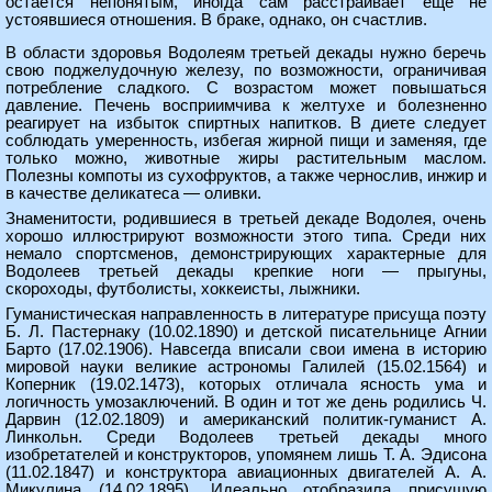
остается непонятым, иногда сам расстраивает еще не
устоявшиеся отношения. В браке, однако, он счастлив.
В области здоровья Водолеям третьей декады нужно беречь
свою поджелудочную железу, по возможности, ограничивая
потребление сладкого. С возрастом может повышаться
давление. Печень восприимчива к желтухе и болезненно
реагирует на избыток спиртных напитков. В диете следует
соблюдать умеренность, избегая жирной пищи и заменяя, где
только можно, животные жиры растительным маслом.
Полезны компоты из сухофруктов, а также чернослив, инжир и
в качестве деликатеса — оливки.
Знаменитости, родившиеся в третьей декаде Водолея, очень
хорошо иллюстрируют возможности этого типа. Среди них
немало спортсменов, демонстрирующих характерные для
Водолеев третьей декады крепкие ноги — прыгуны,
скороходы, футболисты, хоккеисты, лыжники.
Гуманистическая направленность в литературе присуща поэту
Б. Л. Пастернаку (10.02.1890) и детской писательнице Агнии
Барто (17.02.1906). Навсегда вписали свои имена в историю
мировой науки великие астрономы Галилей (15.02.1564) и
Коперник (19.02.1473), которых отличала ясность ума и
логичность умозаключений. В один и тот же день родились Ч.
Дарвин (12.02.1809) и американский политик-гуманист А.
Линкольн. Среди Водолеев третьей декады много
изобретателей и конструкторов, упомянем лишь Т. А. Эдисона
(11.02.1847) и конструктора авиационных двигателей А. А.
Микулина (14.02.1895). Идеально отобразила присущую