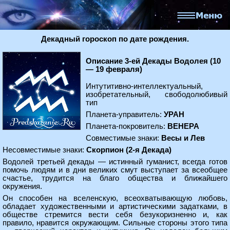
Декадный гороскоп по дате рождения.
Описание 3-ей Декады Водолея (10
— 19 февраля)
Интутитивно-интеллектуальный,
изобретательный, свободолюбивый
тип
Планета-управитель:
УРАН
Планета-покровитель:
ВЕНЕРА
Совместимые знаки:
Весы и Лев
Несовместимые знаки:
Скорпион (2-я Декада)
Водолей третьей декады — истинный гуманист, всегда готов
помочь людям и в дни великих смут выступает за всеобщее
счастье, трудится на благо общества и ближайшего
окружения.
Он способен на вселенскую, всеохватывающую любовь,
обладает художественными и артистическими задатками, в
обществе стремится вести себя безукоризненно и, как
правило, нравится окружающим. Сильные стороны этого типа