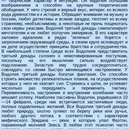
— творческий характер и интуиция. Он наделен большим
воображением и способен на крупные теоретические
обобщения. У него строгий и верный вкус, интерес ко всякого
рода древностям и к истории. Обращает внимание на музыку и
поэзию, любит детективы и всякие загадки, тяготеет ко всему
странному, необъяснимому, а некоторые не прочь пощекотать
свои нервы ужасами. Водолей третьей декады симпатизирует
мечтателям и не любит ползучих эмпириков. В его характере
заложен идеализм: в рядах "зеленых" он борется с
загрязнением окружающей среды, в своем круге исповедует и
на деле осуществляет принципы братства и сотрудничества.
В наибольшей степени среди всех Водолеев представитель
третьей декады склонен к немотивированным поступкам,
поскольку на его мышление сильно воздействует
подсознание. Зачастую ему трудно сосредоточиться,
совладать со своим быстро меняющимся настроением. У
Водолея третьей декады богатая фантазия. Он способен
строить множество увлекательных планов, на осуществление
которых у него не хватает сил. Стремясь к цели, он успевает
несколько раз передумать и переменить тактику.
Переменчивость настроения и внутренние колебания часто
мешают успеху. Наиболее пассивны Водолеи, родившиеся 10
—14 февраля, среди них встречаются застенчивые люди,
полные подавленных желаний. Все Водолеи третьей декады
любят природу, охотно гуляют по берегу реки или ручья,
любого другого потока в соответствии с характером
мифического Эридана — реки, в которую упал Фаэтон,
пораженный молнией Зевса. В любви этот психотип часто