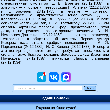
отечественный скульптор Е. В. Вучетич (28.12.1908), в
живописи — к портрету: петербуржцы Н. Альтман (22.12.1889)
и К. Брюллов (23.12.1799), в музыке — сочетают
мелодичность с драматической тональностью: Д. Б.
Кабалевский (30.12.1904), Д. Пуччини (22.12.1858). Многие
собирают коллекции, так, П. М. Третьякову (27.12.1832) мы
обязаны картинной галереей. Среди представителей этой
декады не редкость разносторонние личности: В. И.
Немирович-Данченко (23.12.1858) — актер, режиссер,
театральный и общественный деятель. Первая декада
Козерога дала стране храбрых полководцев — А. Я.
Пархоменко (24.12.1886), И. С. Конева (28.12.1897). В спорте
эта декада выделяется там, где требуется выносливость и
сила, а также быстрая реакция: фехтовальщица Валентина
Прудскова (27.12.1938), гимнастка Лариса Латынина
(27.12.1934).
Гадания онлайн
Гадания по Книге судеб