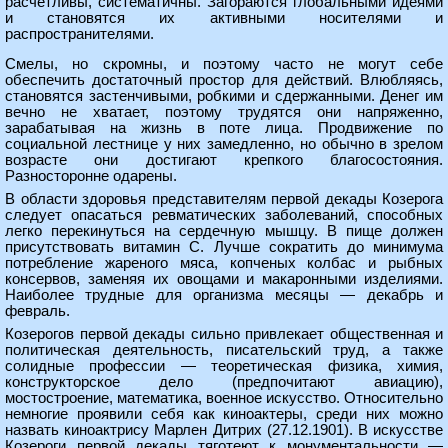
расчетливы, систематичны. Загораются глобальными идеями
и становятся их активными носителями и
распространителями.
Смелы, но скромны, и поэтому часто не могут себе
обеспечить достаточный простор для действий. Влюбляясь,
становятся застенчивыми, робкими и сдержанными. Денег им
вечно не хватает, поэтому трудятся они напряженно,
зарабатывая на жизнь в поте лица. Продвижение по
социальной лестнице у них замедленно, но обычно в зрелом
возрасте они достигают крепкого благосостояния.
Разносторонне одарены.
В области здоровья представителям первой декады Козерога
следует опасаться ревматических заболеваний, способных
легко перекинуться на сердечную мышцу. В пище должен
присутствовать витамин С. Лучше сократить до минимума
потребление жареного мяса, копченых колбас и рыбных
консервов, заменяя их овощами и макаронными изделиями.
Наиболее трудные для организма месяцы — декабрь и
февраль.
Козерогов первой декады сильно привлекает общественная и
политическая деятельность, писательский труд, а также
солидные профессии — теоретическая физика, химия,
конструкторское дело (предпочитают авиацию),
мостостроение, математика, военное искусство. Относительно
немногие проявили себя как киноактеры, среди них можно
назвать киноактрису Марлен Дитрих (27.12.1901). В искусстве
Козероги первой декады тяготеют к монументальности —