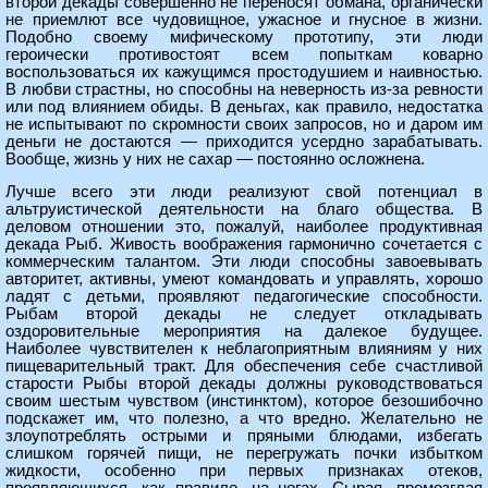
второй декады совершенно не переносят обмана, органически
не приемлют все чудовищное, ужасное и гнусное в жизни.
Подобно своему мифическому прототипу, эти люди
героически противостоят всем попыткам коварно
воспользоваться их кажущимся простодушием и наивностью.
В любви страстны, но способны на неверность из-за ревности
или под влиянием обиды. В деньгах, как правило, недостатка
не испытывают по скромности своих запросов, но и даром им
деньги не достаются — приходится усердно зарабатывать.
Вообще, жизнь у них не сахар — постоянно осложнена.
Лучше всего эти люди реализуют свой потенциал в
альтруистической деятельности на благо общества. В
деловом отношении это, пожалуй, наиболее продуктивная
декада Рыб. Живость воображения гармонично сочетается с
коммерческим талантом. Эти люди способны завоевывать
авторитет, активны, умеют командовать и управлять, хорошо
ладят с детьми, проявляют педагогические способности.
Рыбам второй декады не следует откладывать
оздоровительные мероприятия на далекое будущее.
Наиболее чувствителен к неблагоприятным влияниям у них
пищеварительный тракт. Для обеспечения себе счастливой
старости Рыбы второй декады должны руководствоваться
своим шестым чувством (инстинктом), которое безошибочно
подскажет им, что полезно, а что вредно. Желательно не
злоупотреблять острыми и пряными блюдами, избегать
слишком горячей пищи, не перегружать почки избытком
жидкости, особенно при первых признаках отеков,