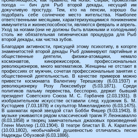
проявляющихся, как правило, на ногах. Сырая, промозглая
погода — бич для Рыб второй декады, несущий им
докучливую простуду. Тем, кто на пенсии, хорошо бы
подобрать себе солнечное место жительства. Наиболее
ответственными месяцами, характеризующимися понижением
иммунитета и жизнеспособности, являются февраль и апрель.
Уход за ногами (они не должны быть влажными и холодными)
столь же обязательная гигиеническая процедура для Рыб
второй декады, как чистка зубов.
Благодаря активности, присущей этому психотипу, в когорте
знаменитостей второй декады Рыб доминируют партийные и
общественные деятели, физики-атомщики, немало
космонавтов, кинорежиссеров, профессиональных
революционеров, много математиков. Женщины не отстают в
профессиях от мужчин, сочетая профессиональные занятия с
общественной деятельностью. В качестве примеров можно
привести космонавта Валентину Терешкову (6.03.1937) и
революционерку Розу Люксембург (5.03.1871). Среди
политиков пальму первенства, бесспорно, держит бывший
президент Советского Союза М. С. Горбачев (2.03.1931). В
изобразительном искусстве оставили след художник Б. М.
Кустодиев (7.03.1878) и скульптор Микеланджело (6.03.1475).
В шахматах яркой звездой стал Бобби Фишер (9.03.1943). В
музыке уживаются рядом классический трагик Р. Леонкавалло
(8.03.1858) и творец замечательных джазовых произведений
Гленн Миллер (1.03.1904). В театре блистал В. А. Каратыгин
(10.03.1802), необычайной душевностью отличались песни
Надежды Обуховой (6.03.1886).