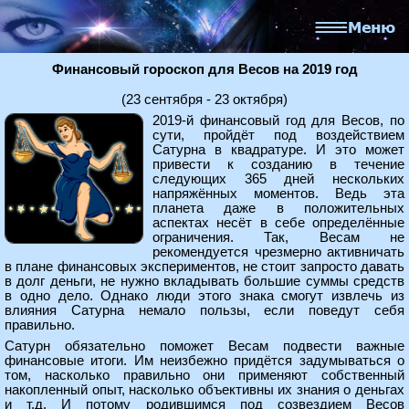
Финансовый гороскоп для Весов на 2019 год
(23 сентября - 23 октября)
2019-й финансовый год для Весов, по
сути, пройдёт под воздействием
Сатурна в квадратуре. И это может
привести к созданию в течение
следующих 365 дней нескольких
напряжённых моментов. Ведь эта
планета даже в положительных
аспектах несёт в себе определённые
ограничения. Так, Весам не
рекомендуется чрезмерно активничать
в плане финансовых экспериментов, не стоит запросто давать
в долг деньги, не нужно вкладывать большие суммы средств
в одно дело. Однако люди этого знака смогут извлечь из
влияния Сатурна немало пользы, если поведут себя
правильно.
Сатурн обязательно поможет Весам подвести важные
финансовые итоги. Им неизбежно придётся задумываться о
том, насколько правильно они применяют собственный
накопленный опыт, насколько объективны их знания о деньгах
и т.д. И потому родившимся под созвездием Весов