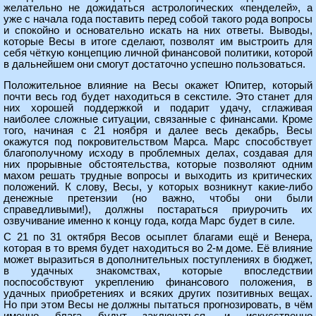
желательно не дожидаться астрологических «пенделей», а
уже с начала года поставить перед собой такого рода вопросы
и спокойно и основательно искать на них ответы. Выводы,
которые Весы в итоге сделают, позволят им выстроить для
себя чёткую концепцию личной финансовой политики, которой
в дальнейшем они смогут достаточно успешно пользоваться.
Положительное влияние на Весы окажет Юпитер, который
почти весь год будет находиться в секстиле. Это станет для
них хорошей поддержкой и подарит удачу, сглаживая
наиболее сложные ситуации, связанные с финансами. Кроме
того, начиная с 21 ноября и далее весь декабрь, Весы
окажутся под покровительством Марса. Марс способствует
благополучному исходу в проблемных делах, создавая для
них прорывные обстоятельства, которые позволяют одним
махом решать трудные вопросы и выходить из критических
положений. К слову, Весы, у которых возникнут какие-либо
денежные претензии (но важно, чтобы они были
справедливыми!), должны постараться приурочить их
озвучивание именно к концу года, когда Марс будет в силе.
С 21 по 31 октября Весов осыплет благами ещё и Венера,
которая в то время будет находиться во 2-м доме. Её влияние
может выразиться в дополнительных поступлениях в бюджет,
в удачных знакомствах, которые впоследствии
поспособствуют укреплению финансового положения, в
удачных приобретениях и всяких других позитивных вещах.
Но при этом Весы не должны пытаться прогнозировать, в чём