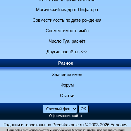
Магический квадрат Пифагора
Совместимость по дате рождения
Совместимость имён
Число Гуа, расчёт
Другие расчёты >>>
Разное
Значение имён
Форум
Статьи
Оформление сайта
Гадания и гороскопы на Predskazanie.ru
© 2003-2026
Условия
использования и контакты
Политика конфиденциальности
Наш веб-сайт использует технологию куки (cookies), чтобы предоставить вам