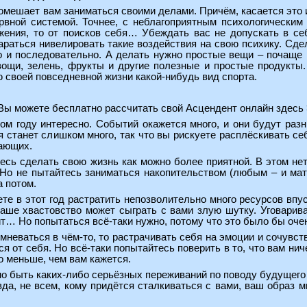
помешает вам заниматься своими делами. Причём, касается это 
рвной системой. Точнее, с неблагоприятным психологическим 
жения, то от поисков себя… Убеждать вас не допускать в себ
раться нивелировать такие воздействия на свою психику. Сдела
о и последовательно. А делать нужно простые вещи – почаще 
вощи, зелень, фрукты и другие полезные и простые продукты.
 своей повседневной жизни какой-нибудь вид спорта.
Вы можете
бесплатно рассчитать свой Асцендент онлайн здесь
том году интересно. Событий окажется много, и они будут ра
я станет слишком много, так что вы рискуете расплёскивать се
жающих.
есь сделать свою жизнь как можно более приятной. В этом нет 
 Но не пытайтесь заниматься накопительством (любым – и мат
а потом.
ете в этот год растратить непозволительно много ресурсов вп
ваше хвастовство может сыграть с вами злую шутку. Уговарив
ит… Но попытаться всё-таки нужно, потому что это было бы оче
омневаться в чём-то, то растрачивать себя на эмоции и сочувст
я от себя. Но всё-таки попытайтесь поверить в то, что вам ниче
го меньше, чем вам кажется.
но быть каких-либо серьёзных переживаний по поводу будущего 
да, не всем, кому придётся сталкиваться с вами, ваш образ 