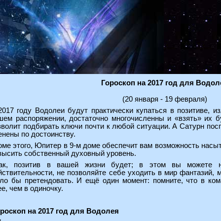
Гороскоп на 2017 год для Водол
(20 января - 19 февраля)
2017 году Водолеи будут практически купаться в позитиве, и
шем распоряжении, достаточно многочисленны и «взять» их б
зволит подбирать ключи почти к любой ситуации. А Сатурн пос
енены по достоинству.
оме этого, Юпитер в 9-м доме обеспечит вам возможность насы
высить собственный духовный уровень.
ак, позитив в вашей жизни будет; в этом вы можете н
йствительности, не позволяйте себе уходить в мир фантазий, 
ло бы претендовать. И ещё один момент: помните, что в ко
, чем в одиночку.
роскоп на 2017 год для Водолея