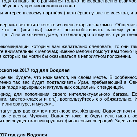
7 году отнюдь не ограничится только непосредственно взаимо
ой успех у противоположного пола.
ы интерес к своему партнёру (партнёрше) у вас не иссякал, и
аверняка встретите кого-то из очень старых знакомых. Общение
 что он (или она) сможет поспособствовать вашему успе
и т.д. И не исключено даже, что благодаря этому вы существе
екомендаций, которым вам желательно следовать, то они та
те внимательны к мелочам; именно мелочи помогут вам тонко ч
 в которых вы могли бы оказываться в неприятном положении.
оскоп на 2017 год для Водолея
е вы будете, что называется, на своём месте. В особеннос
именно так вас будет подталкивать Уран, пребывающий в Ов
авангарде карьерных и актуальных социальных тенденций.
риод для пополнения своего интеллектуального багажа. Е
нги, мастер-классы и т.п.), воспользуйтесь ею обязательно.
, и литературе, и музеям…
танут для вас камнем преткновения. Женщины-Водолеи почти 
иная с весны. Мужчины-Водолеи тоже не будут испытывать о
 при осуществлении крупных финансовых операций. Здесь воз
2017 год для Водолея