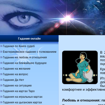
Гадания онлайн
Гадания по Книге судеб
Екатерининское гадание с толкованием
В 
ва
Гадание на любовь и отношения
по
Гадание на ближайшее будущее
оц
Гадание на желание
Кр
по
Гадание на вопрос
Ит
Гадание Да Нет
де
Гадание на ситуацию
бы
комфортнее и эффективнее
Гадания на картах Таро
Гадания на игральных картах
Любовь и отношения: го
Гадания на цыганских картах