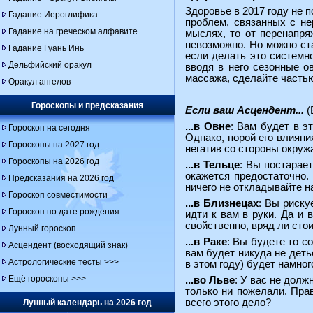
Здоровье в 2017 году не 
Гадание Иероглифика
проблем, связанных с не
Гадание на греческом алфавите
мыслях, то от перенапря
невозможно. Но можно ста
Гадание Гуань Инь
если делать это системн
Дельфийский оракул
вводя в него сезонные о
массажа, сделайте частью
Оракул ангелов
Гороскопы и предсказания
Если ваш Асцендент...
(
...в Овне
: Вам будет в э
Гороскоп на сегодня
Однако, порой его влияни
Гороскопы на 2027 год
негатив со стороны окру
Гороскопы на 2026 год
...в Тельце
: Вы постарает
окажется предостаточно.
Предсказания на 2026 год
ничего не откладывайте н
Гороскоп совместимости
...в Близнецах
: Вы риску
Гороскоп по дате рождения
идти к вам в руки. Да и 
свойственно, вряд ли сто
Лунный гороскоп
...в Раке
: Вы будете то с
Асцендент (восходящий знак)
вам будет никуда не детьс
Астрологические тесты >>>
в этом году) будет намно
Ещё гороскопы >>>
...во Льве
: У вас не долж
только ни пожелали. Прав
всего этого дело?
Лунный календарь на 2026 год