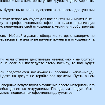
отношениями с некоторым узким кругом людей. Вероятны
 вы будете пытаться «подогревать» его всеми доступными
 с этим человеком будет для вас приятным и, может быть,
ху в профессиональной сфере, в плане организации
нно перемените своё отношение к жизни или собственным
ковы. Избегайте давать обещания, которые заведомо не
увствовать те или иные важные моменты в отношениях, а
ти, если станете действовать независимо и не бояться
не. И если вы последуете этому посылу, то вам будет
сли представится возможность посещать какие-нибудь
 И даже на досуге не теряйте зря времени. Пусть в нём
наверняка почувствуют улучшение своего материального
собых денежных затруднений. Правда, им следует быть
можны подвохи при оформлении документов.