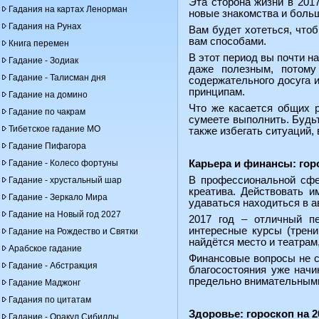
Эта сторона жизни в 201
Гадания на картах Ленорман
новые знакомства и больш
Гадания на Рунах
Вам будет хотеться, чтоб
вам способами.
Книга перемен
В этот период вы почти н
Гадание - Зодиак
даже полезным, потому
Гадание - Талисман дня
содержательного досуга 
принципам.
Гадание на домино
Что же касается общих р
Гадание по чакрам
сумеете выполнить. Будь
Тибетское гадание МО
также избегать ситуаций,
Гадание Пифагора
Гадание - Колесо фортуны
Карьера и финансы: гор
В профессиональной сфер
Гадание - хрустальный шар
креатива. Действовать 
Гадание - Зеркало Мира
удаваться находиться в 
Гадание на Новый год 2027
2017 год – отличный пе
интересные курсы (трени
Гадание на Рождество и Святки
найдётся место и театрам
Арабское гадание
Финансовые вопросы не с
Гадание - Абстракция
благосостояния уже нач
предельно внимательными
Гадание Маджонг
Гадания по цитатам
Здоровье: гороскоп на 
Гадание - Оракул Сибиллы