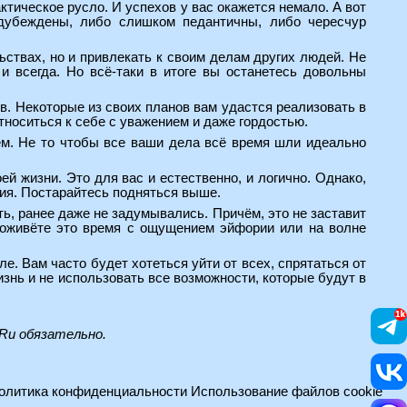
актическое русло. И успехов у вас окажется немало. А вот
едубеждены, либо слишком педантичны, либо чересчур
ствах, но и привлекать к своим делам других людей. Не
и всегда. Но всё-таки в итоге вы останетесь довольны
. Некоторые из своих планов вам удастся реализовать в
тноситься к себе с уважением и даже гордостью.
ем. Не то чтобы все ваши дела всё время шли идеально
ей жизни. Это для вас и естественно, и логично. Однако,
ия. Постарайтесь подняться выше.
ть, ранее даже не задумывались. Причём, это не заставит
проживёте это время с ощущением эйфории или на волне
е. Вам часто будет хотеться уйти от всех, спрятаться от
знь и не использовать все возможности, которые будут в
.Ru
обязательно.
олитика конфиденциальности
Использование файлов cookie