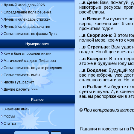
...в Деве
: Вам, пожалуй, 
Лунный календарь 2026
некоторые ресурсы проп
расчётливы.
Определение пола ребенка
...в Весах
: Вы сумеете н
Лунный календарь стрижек
верно, конечно же, было
Лунный календарь зачатия
прожитым годом.
Совместимость по фазам Луны
...в Скорпионе
: В этом г
полной мере, кое-что смо
Нумерология
...в Стрельце
: Вам удас
гладко. Но общее впечатл
Кем я был в прошлой жизни
...в Козероге
: В этот пер
Магический квадрат Пифагора
это же в будущем году мо
Совместимость по дате рождения
...в Водолее
: Будущий го
вас пренебречь уже дост
Совместимость имён
сплошного позитива. Но в
Число Гуа, расчёт
...в Рыбах
: Вы будете ск
Другие расчёты >>>
суеты и шума. И, в конеч
вашем распоряжении в эт
Разное
Значение имён
© При копировании мате
Форум
Статьи
Гадания и гороскопы на Pr