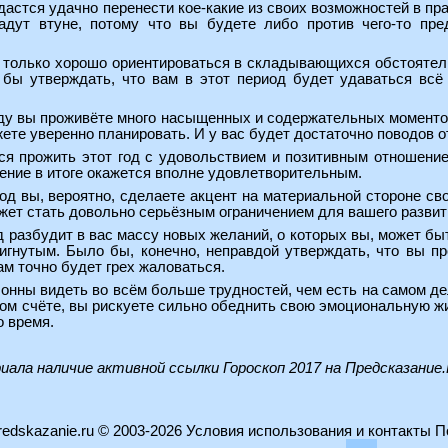
удастся удачно перенести кое-какие из своих возможностей в пр
адут втуне, потому что вы будете либо против чего-то пр
е только хорошо ориентироваться в складывающихся обстоятель
 бы утверждать, что вам в этот период будет удаваться всё 
оду вы проживёте много насыщенных и содержательных моментов
жете уверенно планировать. И у вас будет достаточно поводов о
тся прожить этот год с удовольствием и позитивным отношени
ение в итоге окажется вполне удовлетворительным.
иод вы, вероятно, сделаете акцент на материальной стороне сво
жет стать довольно серьёзным ограничением для вашего развит
д разбудит в вас массу новых желаний, о которых вы, может бы
игнутым. Было бы, конечно, неправдой утверждать, что вы 
ам точно будет грех жаловаться.
лонны видеть во всём больше трудностей, чем есть на самом дел
ном счёте, вы рискуете сильно обеднить свою эмоциональную жи
о время.
риала наличие активной ссылки
Гороскоп 2017 на Предсказание
edskazanie.ru
© 2003-2026
Условия использования и контакты
П