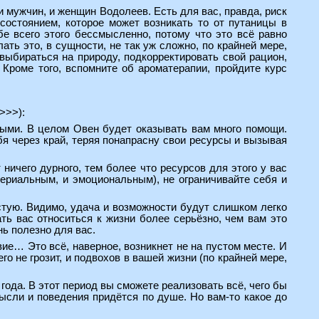
и мужчин, и женщин Водолеев. Есть для вас, правда, риск
состоянием, которое может возникать то от путаницы в
е всего этого бессмысленно, потому что это всё равно
ть это, в сущности, не так уж сложно, по крайней мере,
выбираться на природу, подкорректировать свой рацион,
 Кроме того, вспомните об ароматерапии, пройдите курс
 >>>
):
зными. В целом Овен будет оказывать вам много помощи.
бя через край, теряя понапрасну свои ресурсы и вызывая
ничего дурного, тем более что ресурсов для этого у вас
ериальным, и эмоциональным), не ограничивайте себя и
устую. Видимо, удача и возможности будут слишком легко
ать вас относиться к жизни более серьёзно, чем вам это
нь полезно для вас.
вие… Это всё, наверное, возникнет не на пустом месте. И
го не грозит, и подвохов в вашей жизни (по крайней мере,
года. В этот период вы сможете реализовать всё, чего бы
мысли и поведения придётся по душе. Но вам-то какое до