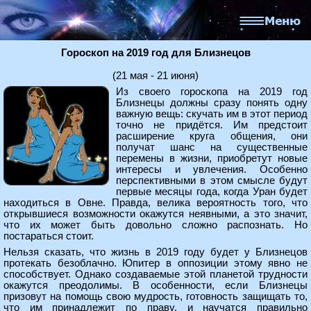
Гороскоп на 2019 год для Близнецов
(21 мая - 21 июня)
Из своего гороскопа на 2019 год
Близнецы должны сразу понять одну
важную вещь: скучать им в этот период
точно не придётся. Им предстоит
расширение круга общения, они
получат шанс на существенные
перемены в жизни, приобретут новые
интересы и увлечения. Особенно
перспективными в этом смысле будут
первые месяцы года, когда Уран будет
находиться в Овне. Правда, велика вероятность того, что
открывшиеся возможности окажутся неявными, а это значит,
что их может быть довольно сложно распознать. Но
постараться стоит.
Нельзя сказать, что жизнь в 2019 году будет у Близнецов
протекать безоблачно. Юпитер в оппозиции этому явно не
способствует. Однако создаваемые этой планетой трудности
окажутся преодолимы. В особенности, если Близнецы
призовут на помощь свою мудрость, готовность защищать то,
что им принадлежит по праву, и научатся правильно