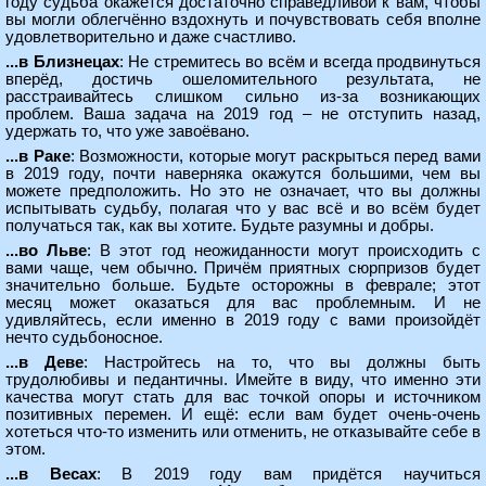
году судьба окажется достаточно справедливой к вам, чтобы
вы могли облегчённо вздохнуть и почувствовать себя вполне
удовлетворительно и даже счастливо.
...в Близнецах
: Не стремитесь во всём и всегда продвинуться
вперёд, достичь ошеломительного результата, не
расстраивайтесь слишком сильно из-за возникающих
проблем. Ваша задача на 2019 год – не отступить назад,
удержать то, что уже завоёвано.
...в Раке
: Возможности, которые могут раскрыться перед вами
в 2019 году, почти наверняка окажутся большими, чем вы
можете предположить. Но это не означает, что вы должны
испытывать судьбу, полагая что у вас всё и во всём будет
получаться так, как вы хотите. Будьте разумны и добры.
...во Льве
: В этот год неожиданности могут происходить с
вами чаще, чем обычно. Причём приятных сюрпризов будет
значительно больше. Будьте осторожны в феврале; этот
месяц может оказаться для вас проблемным. И не
удивляйтесь, если именно в 2019 году с вами произойдёт
нечто судьбоносное.
...в Деве
: Настройтесь на то, что вы должны быть
трудолюбивы и педантичны. Имейте в виду, что именно эти
качества могут стать для вас точкой опоры и источником
позитивных перемен. И ещё: если вам будет очень-очень
хотеться что-то изменить или отменить, не отказывайте себе в
этом.
...в Весах
: В 2019 году вам придётся научиться