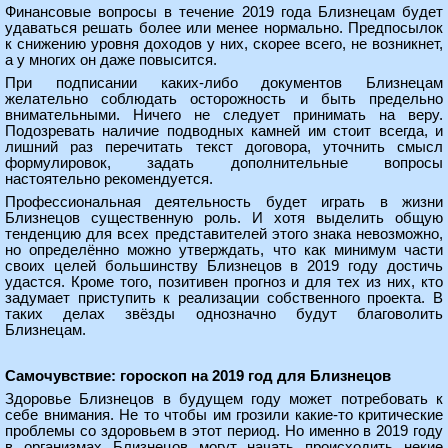
Финансовые вопросы в течение 2019 года Близнецам будет
удаваться решать более или менее нормально. Предпосылок
к снижению уровня доходов у них, скорее всего, не возникнет,
а у многих он даже повысится.
При подписании каких-либо документов Близнецам
желательно соблюдать осторожность и быть предельно
внимательными. Ничего не следует принимать на веру.
Подозревать наличие подводных камней им стоит всегда, и
лишний раз перечитать текст договора, уточнить смысл
формулировок, задать дополнительные вопросы
настоятельно рекомендуется.
Профессиональная деятельность будет играть в жизни
Близнецов существенную роль. И хотя выделить общую
тенденцию для всех представителей этого знака невозможно,
но определённо можно утверждать, что как минимум части
своих целей большинству Близнецов в 2019 году достичь
удастся. Кроме того, позитивен прогноз и для тех из них, кто
задумает приступить к реализации собственного проекта. В
таких делах звёзды однозначно будут благоволить
Близнецам.
Самочувствие: гороскоп на 2019 год для Близнецов
Здоровье Близнецов в будущем году может потребовать к
себе внимания. Не то чтобы им грозили какие-то критические
проблемы со здоровьем в этот период. Но именно в 2019 году
в организмах Близнецов могут начать происходить некие