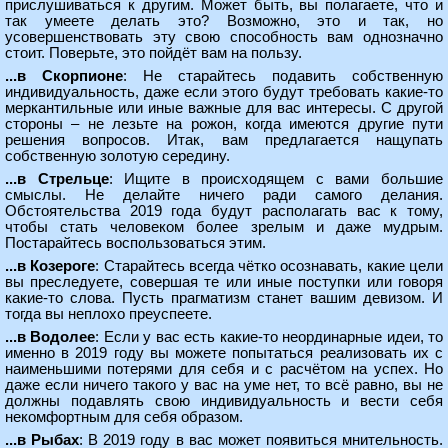
прислушиваться к другим. Может быть, вы полагаете, что и
так умеете делать это? Возможно, это и так, но
усовершенствовать эту свою способность вам однозначно
стоит. Поверьте, это пойдёт вам на пользу.
...в Скорпионе
: Не старайтесь подавить собственную
индивидуальность, даже если этого будут требовать какие-то
меркантильные или иные важные для вас интересы. С другой
стороны – не лезьте на рожон, когда имеются другие пути
решения вопросов. Итак, вам предлагается нащупать
собственную золотую середину.
...в Стрельце
: Ищите в происходящем с вами большие
смыслы. Не делайте ничего ради самого делания.
Обстоятельства 2019 года будут располагать вас к тому,
чтобы стать человеком более зрелым и даже мудрым.
Постарайтесь воспользоваться этим.
...в Козероге
: Старайтесь всегда чётко осознавать, какие цели
вы преследуете, совершая те или иные поступки или говоря
какие-то слова. Пусть прагматизм станет вашим девизом. И
тогда вы неплохо преуспеете.
...в Водолее
: Если у вас есть какие-то неординарные идеи, то
именно в 2019 году вы можете попытаться реализовать их с
наименьшими потерями для себя и с расчётом на успех. Но
даже если ничего такого у вас на уме нет, то всё равно, вы не
должны подавлять свою индивидуальность и вести себя
некомфортным для себя образом.
...в Рыбах
: В 2019 году в вас может появиться мнительность.