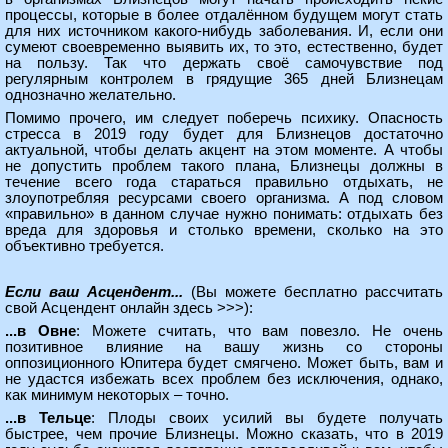
процессы, которые в более отдалённом будущем могут стать
для них источником какого-нибудь заболевания. И, если они
сумеют своевременно выявить их, то это, естественно, будет
на пользу. Так что держать своё самочувствие под
регулярным контролем в грядущие 365 дней Близнецам
однозначно желательно.
Помимо прочего, им следует поберечь психику. Опасность
стресса в 2019 году будет для Близнецов достаточно
актуальной, чтобы делать акцент на этом моменте. А чтобы
не допустить проблем такого плана, Близнецы должны в
течение всего года стараться правильно отдыхать, не
злоупотребляя ресурсами своего организма. А под словом
«правильно» в данном случае нужно понимать: отдыхать без
вреда для здоровья и столько времени, сколько на это
объективно требуется.
Если ваш Асцендент...
(Вы можете
бесплатно рассчитать
свой Асцендент онлайн здесь >>>
):
...в Овне
: Можете считать, что вам повезло. Не очень
позитивное влияние на вашу жизнь со стороны
оппозиционного Юпитера будет смягчено. Может быть, вам и
не удастся избежать всех проблем без исключения, однако,
как минимум некоторых – точно.
...в Тельце
: Плоды своих усилий вы будете получать
быстрее, чем прочие Близнецы. Можно сказать, что в 2019