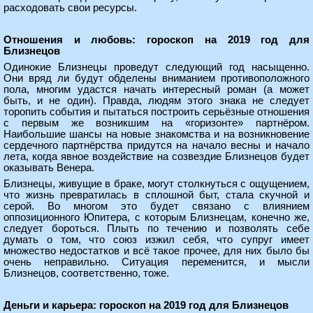
расходовать свои ресурсы.
Отношения и любовь: гороскоп на 2019 год для
Близнецов
Одинокие Близнецы проведут следующий год насыщенно.
Они вряд ли будут обделены вниманием противоположного
пола, многим удастся начать интересный роман (а может
быть, и не один). Правда, людям этого знака не следует
торопить события и пытаться построить серьёзные отношения
с первым же возникшим на «горизонте» партнёром.
Наибольшие шансы на новые знакомства и на возникновение
сердечного партнёрства придутся на начало весны и начало
лета, когда явное воздействие на созвездие Близнецов будет
оказывать Венера.
Близнецы, живущие в браке, могут столкнуться с ощущением,
что жизнь превратилась в сплошной быт, стала скучной и
серой. Во многом это будет связано с влиянием
оппозиционного Юпитера, с которым Близнецам, конечно же,
следует бороться. Плыть по течению и позволять себе
думать о том, что союз изжил себя, что супруг имеет
множество недостатков и всё такое прочее, для них было бы
очень неправильно. Ситуация переменится, и мысли
Близнецов, соответственно, тоже.
Деньги и карьера: гороскоп на 2019 год для Близнецов