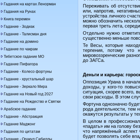
Гадания на картах Ленорман
Переживать об отсутстви
или, напротив, негативн
Гадания на Рунах
устройства личного счаст
Книга перемен
можно обозначить несколь
первая треть лета, серед
Гадание - Зодиак
Отдельно нужно отметить
Гадание - Талисман дня
существенно меньше пово
Гадание на домино
Те Весы, которые находя
Гадание по чакрам
терпения, потому что 
мировоззренческие разног
Тибетское гадание МО
до ЗАГСа.
Гадание Пифагора
Гадание - Колесо фортуны
Деньги и карьера: горос
Гадание - хрустальный шар
Оппозиция Урана в начал
Гадание - Зеркало Мира
доходы, у кого-то повыс
ситуация, скорее всего, 
Гадание на Новый год 2027
свои расходы. В этом слу
Гадание на Рождество и Святки
Фортуна однозначно будет
рода деятельности, тем 
Арабское гадание
окажутся результаты у те
Гадание - Абстракция
В целом в профессиональ
Гадание Маджонг
«падать» им на голову бе
что напряжённый аспект 
Гадания по цитатам
будет позволять себе впа
Гадание - Оракул Сибиллы