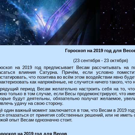
Гороскоп на 2019 год для Весо
(23 сентября - 23 октября)
роскоп на 2019 год предписывает Весам рассчитывать на п
асаться влияния Сатурна. Причём, если условно помест
нстатировать, что позитива во всём этом воздействии явно буде
рактеризовать как напряжённые, не случится ничего такого, что
грядущий период Весам желательно настроить себя на то, что
жно только в том случае, если Весы продемонстрируют, что име
торые будут деятельны, обязательно получат желаемое, уве
ивлечь удачу на свою сторону.
ё один важный момент заключается в том, что Весам в 2019 году
ется отказаться от принятия собственных решений, или не иметь
жой опыт Весам однозначно стоит.
роскоп на 2019 год для Весов