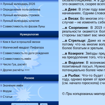
безапелляционны. А в дру
это окажется, скорее все
Лунный календарь 2026
...в Деве
: В этом году ва
Определение пола ребенка
начинаниях. Одним словом
Лунный календарь стрижек
...в Весах
: Во многом эт
Лунный календарь зачатия
случае – не изменять себе
Совместимость по фазам Луны
...в Скорпионе
: В 2019 
реальности окажется бол
Нумерология
стороны заставит вас мно
...в Стрельце
: Даже из 
Кем я был в прошлой жизни
потому что на многие во
Магический квадрат Пифагора
более богатым и зрелым.
Совместимость по дате рождения
...в Козероге
: Звёзды пре
на преодоление того, что
Совместимость имён
...в Водолее
: В возника
Число Гуа, расчёт
позитивный посыл. Нужно 
потенциально более чем 
Другие расчёты >>>
...в Рыбах
: Что-то будет
Разное
году, однако время от вр
(см. начало гороскопа) с
Значение имён
Форум
© При копировании мате
Статьи