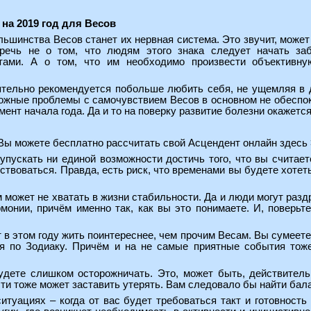
на 2019 год для Весов
ьшинства Весов станет их нервная система. Это звучит, может 
речь не о том, что людям этого знака следует начать за
ами. А о том, что им необходимо произвести объективную
ятельно рекомендуется побольше любить себя, не ущемляя в д
жные проблемы с самочувствием Весов в основном не обеспокоя
мент начала года. Да и то на поверку развитие болезни окажетс
Вы можете
бесплатно рассчитать свой Асцендент онлайн здесь
 упускать ни единой возможности достичь того, что вы считае
ствоваться. Правда, есть риск, что временами вы будете хотет
ам может не хватать в жизни стабильности. Да и люди могут раз
рмонии, причём именно так, как вы это понимаете. И, поверь
т в этом году жить поинтереснее, чем прочим Весам. Вы сумеет
я по Зодиаку. Причём и на не самые приятные события тоже
будете слишком осторожничать. Это, может быть, действител
ти тоже может заставить утерять. Вам следовало бы найти бал
ситуациях – когда от вас будет требоваться такт и готовност