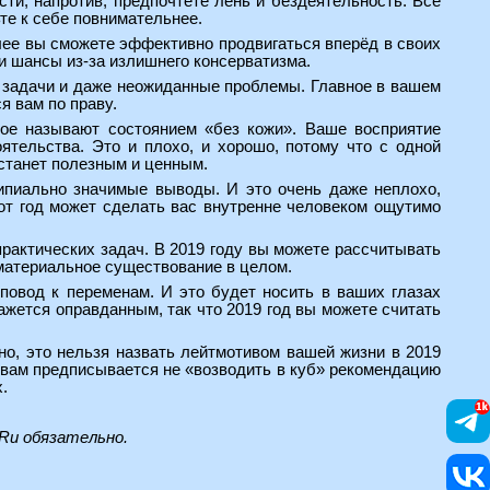
сти, напротив, предпочтёте лень и бездеятельность. Всё
ьте к себе повнимательнее.
олее вы сможете эффективно продвигаться вперёд в своих
и шансы из-за излишнего консерватизма.
е задачи и даже неожиданные проблемы. Главное в вашем
я вам по праву.
рое называют состоянием «без кожи». Ваше восприятие
ятельства. Это и плохо, и хорошо, потому что с одной
 станет полезным и ценным.
ипиально значимые выводы. И это очень даже неплохо,
тот год может сделать вас внутренне человеком ощутимо
рактических задач. В 2019 году вы можете рассчитывать
 материальное существование в целом.
повод к переменам. И это будет носить в ваших глазах
ажется оправданным, так что 2019 год вы можете считать
но, это нельзя назвать лейтмотивом вашей жизни в 2019
у вам предписывается не «возводить в куб» рекомендацию
.
.Ru
обязательно.