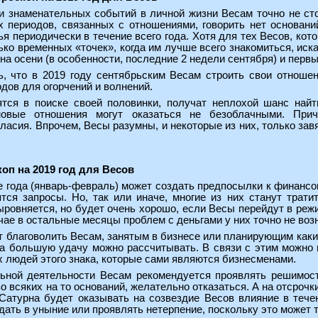
и знаменательных событий в личной жизни Весам точно не сто
ых периодов, связанных с отношениями, говорить нет основан
ья периодически в течение всего года. Хотя для тех Весов, кото
ко временных «точек», когда им лучше всего знакомиться, иска
ина осени (в особенности, последние 2 недели сентября) и перв
, что в 2019 году сентябрьским Весам строить свои отношен
дов для огорчений и волнений.
тся в поиске своей половинки, получат неплохой шанс найт
новые отношения могут оказаться не безоблачными. При
ласия. Впрочем, Весы разумны, и некоторые из них, только зав
коп на 2019 год для Весов
е года (январь-февраль) может создать предпосылки к финансо
ятся запросы. Но, так или иначе, многие из них станут трат
выровняется, но будет очень хорошо, если Весы перейдут в реж
чае в остальные месяцы проблем с деньгами у них точно не возн
 благоволить Весам, занятым в бизнесе или планирующим какие
на большую удачу можно рассчитывать. В связи с этим можно 
х людей этого знака, которые сами являются бизнесменами.
ной деятельности Весам рекомендуется проявлять решимость
зо всяких на то оснований, желательно отказаться. А на отсроч
Сатурна будет оказывать на созвездие Весов влияние в течен
дать в уныние или проявлять нетерпение, поскольку это может