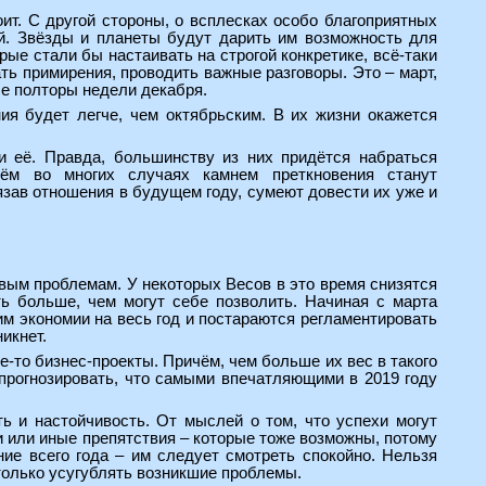
ит. С другой стороны, о всплесках особо благоприятных
ий. Звёзды и планеты будут дарить им возможность для
рые стали бы настаивать на строгой конкретике, всё-таки
ть примирения, проводить важные разговоры. Это – март,
ые полторы недели декабря.
ия будет легче, чем октябрьским. В их жизни окажется
и её. Правда, большинству из них придётся набраться
чём во многих случаях камнем преткновения станут
язав отношения в будущем году, сумеют довести их уже и
вым проблемам. У некоторых Весов в это время снизятся
ить больше, чем могут себе позволить. Начиная с марта
им экономии на весь год и постараются регламентировать
икнет.
-то бизнес-проекты. Причём, чем больше их вес в такого
прогнозировать, что самыми впечатляющими в 2019 году
 и настойчивость. От мыслей о том, что успехи могут
ки или иные препятствия – которые тоже возможны, потому
ие всего года – им следует смотреть спокойно. Нельзя
 только усугублять возникшие проблемы.