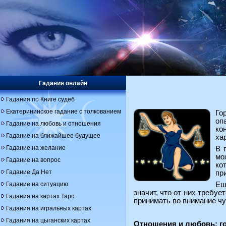
Гадания онлайн
Гадания по Книге судеб
Екатерининское гадание с толкованием
Го
оп
Гадание на любовь и отношения
ко
Гадание на ближайшее будущее
ха
Гадание на желание
В 
мо
Гадание на вопрос
ко
Гадание Да Нет
пр
Гадание на ситуацию
Ещ
значит, что от них требу
Гадания на картах Таро
принимать во внимание чу
Гадания на игральных картах
Гадания на цыганских картах
Отношения и любовь: го