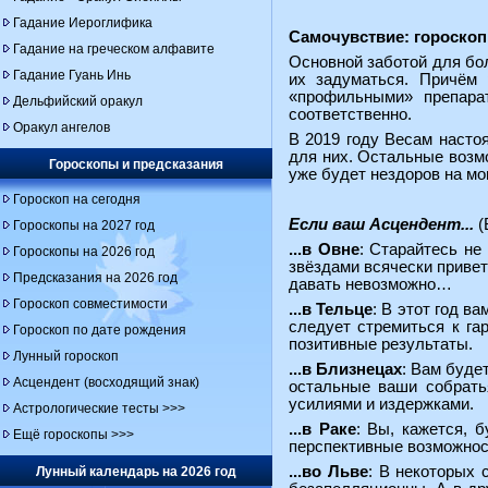
Гадание Иероглифика
Самочувствие: гороскоп 
Гадание на греческом алфавите
Основной заботой для бол
Гадание Гуань Инь
их задуматься. Причём 
«профильными» препарат
Дельфийский оракул
соответственно.
Оракул ангелов
В 2019 году Весам насто
для них. Остальные возмо
Гороскопы и предсказания
уже будет нездоров на мо
Гороскоп на сегодня
Если ваш Асцендент...
(
Гороскопы на 2027 год
...в Овне
: Старайтесь не
Гороскопы на 2026 год
звёздами всячески привет
Предсказания на 2026 год
давать невозможно…
Гороскоп совместимости
...в Тельце
: В этот год в
следует стремиться к га
Гороскоп по дате рождения
позитивные результаты.
Лунный гороскоп
...в Близнецах
: Вам буде
Асцендент (восходящий знак)
остальные ваши собрать
усилиями и издержками.
Астрологические тесты >>>
...в Раке
: Вы, кажется, 
Ещё гороскопы >>>
перспективные возможнос
...во Льве
: В некоторых 
Лунный календарь на 2026 год