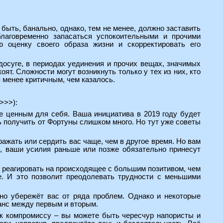
быть, банально, однако, тем не менее, должно заставить
благовременно запасаться успокоительными и прочими
 оценку своего образа жизни и скорректировать его
осуге, в периодах уединения и прочих вещах, значимых
т. Сложности могут возникнуть только у тех из них, кто
я менее критичным, чем казалось.
 >>>
):
те ценным для себя. Ваша инициатива в 2019 году будет
ь получить от Фортуны слишком много. Но тут уже советы
дражать или сердить вас чаще, чем в другое время. Но вам
те, ваши усилия раньше или позже обязательно принесут
е реагировать на происходящее с большим позитивом, чем
. И это позволит преодолевать трудности с меньшими
ьно убережёт вас от ряда проблем. Однако и некоторые
анс между первым и вторым.
ь к компромиссу – вы можете быть чересчур напористы и