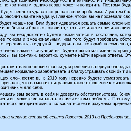
гих, где возникнет необходимость в активности и инициативно
го, не критичным, однако нервы может и попортить. Поэтому буд
м будет неплохо удаваться решать свои проблемы. И уж тем б
, рассчитывайте на удачу. Главное, чтобы вы не прозевали сво
о будет «ваш» год. Вам будет удаваться решать самые сложны
 и не бояться брать от жизни то, что вы считаете причитающимс
году вы неоднократно будете оказываться в состоянии, кото
ее тонким и эмоциональным, чем того будут требовать обсто
го переживать, а с другой – подарит опыт, который, несомненно,
не очень важных ситуаций вы будете пытаться извлечь принц
просы вы всё-таки, вероятно, сумеете найти верные ответы. Э
доставят вам неплохие шансы для решения в первую очередь п
 мешает нормально зарабатывать и благоустраивать свой быт и
ющих сложностях вы в 2019 году нередко будете усматривать 
признать, что во многих ситуациях такое отношение к жизни ок
позитивным для себя.
 мешать вам верить в себя и доверять обстоятельствам. Конеч
емени вы можете испытывать в связи с этим проблемы. Поэтом
читаться с авторитетами, а пользоваться ею в разумных пределах
риала наличие активной ссылки
Гороскоп 2019 на Предсказание