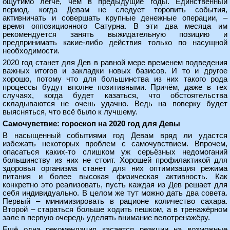
ощутимо легче, чем в предыдущие годы. Единственный
период, когда Девам не следует торопить события,
активничать и совершать крупные денежные операции, –
время оппозиционного Сатурна. В эти два месяца им
рекомендуется занять выжидательную позицию и
предпринимать какие-либо действия только по насущной
необходимости.
2020 год станет для Дев в равной мере временем подведения
важных итогов и закладки новых базисов. И то и другое
хорошо, потому что для большинства из них такого рода
процессы будут вполне позитивными. Причём, даже в тех
случаях, когда будет казаться, что обстоятельства
складываются не очень удачно. Ведь на поверку будет
выясняться, что всё было к лучшему.
Самочувствие: гороскоп на 2020 год для Девы
В насыщенный событиями год Девам вряд ли удастся
избежать некоторых проблем с самочувствием. Впрочем,
опасаться каких-то слишком уж серьёзных недомоганий
большинству из них не стоит. Хорошей профилактикой для
здоровья организма станет для них оптимизация режима
питания и более высокая физическая активность. Как
конкретно это реализовать, пусть каждая из Дев решает для
себя индивидуально. В целом же тут можно дать два совета.
Первый – минимизировать в рационе количество сахара.
Второй – стараться больше ходить пешком, а в тренажёрном
зале в первую очередь уделять внимание велотренажёру.
Ещё одна рекомендация касается реакции на возможные