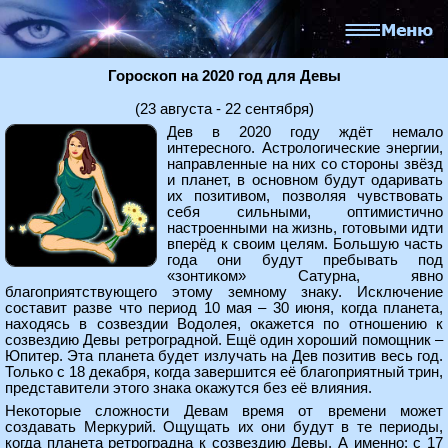
Гороскоп на 2020 год для Девы
(23 августа - 22 сентября)
Дев в 2020 году ждёт немало
интересного. Астрологические энергии,
направленные на них со стороны звёзд
и планет, в основном будут одаривать
их позитивом, позволяя чувствовать
себя сильными, оптимистично
настроенными на жизнь, готовыми идти
вперёд к своим целям. Большую часть
года они будут пребывать под
«зонтиком» Сатурна, явно
благоприятствующего этому земному знаку. Исключение
составит разве что период 10 мая – 30 июня, когда планета,
находясь в созвездии Водолея, окажется по отношению к
созвездию Девы ретроградной. Ещё один хороший помощник –
Юпитер. Эта планета будет излучать на Дев позитив весь год.
Только с 18 декабря, когда завершится её благоприятный трин,
представители этого знака окажутся без её влияния.
Некоторые сложности Девам время от времени может
создавать Меркурий. Ощущать их они будут в те периоды,
когда планета ретроградна к созвездию Девы. А именно: с 17