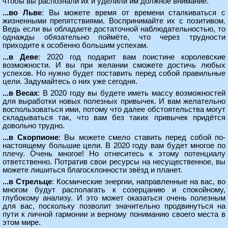
чтобы вы распознали их и уделили им должное внимание.
...во Льве
: Вы можете время от времени сталкиваться с
жизненными препятствиями. Воспринимайте их с позитивом.
Ведь если вы обладаете достаточной наблюдательностью, то
однажды обязательно поймёте, что через трудности
приходите к особенно большим успехам.
...в Деве
: 2020 год подарит вам поистине королевские
возможности. И вы при желании сможете достичь любых
успехов. Но нужно будет поставить перед собой правильные
цели. Задумайтесь о них уже сегодня.
...в Весах
: В 2020 году вы будете иметь массу возможностей
для выработки новых полезных привычек. И вам желательно
воспользоваться ими, потому что далее обстоятельства могут
складываться так, что вам без таких привычек придётся
довольно трудно.
...в Скорпионе
: Вы можете смело ставить перед собой по-
настоящему большие цели. В 2020 году вам будет многое по
плечу. Очень многое! Но отнеситесь к этому потенциалу
ответственно. Потратив свои ресурсы на несущественное, вы
можете лишиться благосклонности звёзд и планет.
...в Стрельце
: Космические энергии, направленные на вас, во
многом будут располагать к созерцанию и спокойному,
глубокому анализу. И это может оказаться очень полезным
для вас, поскольку позволит значительно продвинуться на
пути к личной гармонии и верному пониманию своего места в
этом мире.