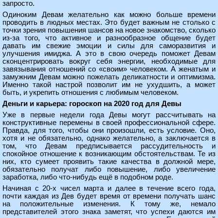
запросто.
Одиноким Девам желательно как можно больше времени
проводить в людных местах. Это будет важным не столько с
точки зрения повышения шансов на новое знакомство, сколько
из-за того, что активное и разнообразное общение будет
давать им свежие эмоции и силы для саморазвития и
улучшения имиджа. А это в свою очередь поможет Девам
сконцентрировать вокруг себя энергии, необходимые для
завязывания отношений со «своим» человеком. А женатым и
замужним Девам можно пожелать деликатности и оптимизма.
Именно такой настрой позволит им не ухудшить, а может
быть, и укрепить отношения с любимым человеком.
Деньги и карьера: гороскоп на 2020 год для Девы
Уже в первые недели года Девы могут рассчитывать на
конструктивные перемены в своей профессиональной сфере.
Правда, для того, чтобы они произошли, есть условие. Оно,
хотя и не обязательно, однако желательно, а заключается в
том, что Девам предписывается рассудительность и
спокойное отношение к возникающим обстоятельствам. Те из
них, кто сумеет проявить такие качества в должной мере,
обязательно получат либо повышение, либо увеличение
заработка, либо что-нибудь ещё в подобном роде.
Начиная с 20-х чисел марта и далее в течение всего года,
почти каждая из Дев будет время от времени получать шанс
на положительные изменения. К тому же, немало
представителей этого знака заметят, что успехи даются им