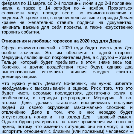
февраля по 11 марта, со 2-й половины июня и до 2-й половины
июля, а также с 14 октября по 4 ноября. Проявиться
сложности могут, прежде всего, во взаимоотношениях с
людьми. А, кроме того, в перечисленные выше периоды Девам
крайне не желательно ставить подписи на документах,
начинать важные для себя проекты, а также искусственно
торопить события.
Отношения и любовь: гороскоп на 2020 год для Девы
Сфера взаимоотношений в 2020 году будет иметь для Дев
особое значение. Это им обеспечит с одной стороны
Меркурий, являющийся покровителем Дев, а с другой – Уран в
Тельце, который будет пребывать в этом знаке весь год.
Конечно, и другие воздействия тоже будут, однако два
вышеназванных источника влияния следует считать
доминирующими.
Что нужно учесть Девам? Во-первых, им нужно избегать
необдуманных высказываний и оценок. Риск того, что это
будет иметь весомые последствия, достаточно велик, в
особенности, в периоды ретроградного Меркурия. А во-
вторых, Девы должны стараться воспринимать поступки
людей из своего окружения максимально спокойно и
отвлечённо. Дело в том, что в них нередко будет
отсутствовать логика и – на взгляд Дев – здравый смысл.
Однако бурно реагировать на такие проявления им точно не
нужно, потому что изменить ситуацию они не смогут, а вот
испортить отношения с близким (или полезным) человеком –