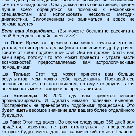
симптомы нездоровья. Она должна быть оперативной, причём
лучше всего обращаться за помощью к нескольким
специалистам или использовать несколько методик
диагностики. Самолечением же заниматься и вовсе не
рекомендуется.
Если ваш Асцендент...
(Вы можете
бесплатно рассчитать
свой Асцендент онлайн здесь >>>
):
...в Овне
: Время от времени вам может казаться, что вы
устали, что интерес к делам (или отношениям и др.) утрачен.
Гоните от себя подобные мысли! Они не должны брать над
вами верх, потому что это может привести к утрате части
возможностей, предоставляемых вам астрологическими
помощниками.
...в Тельце
: Этот год может принести вам больше
результатов, чем можно себе представить. Постарайтесь
воспользоваться его потенциалом, потому что другая такая
возможность может вскоре и не представиться.
...в Близнецах
: В 2020 году вам придётся многое
проанализировать. И сделать немало полезных выводов.
Постарайтесь не пренебрегать подобными процессами. Это
будет иметь весомое значение для вашего более отдалённого
будущего.
...в Раке
: Этот год важен. Во время следующих 366 дней вам
придётся, вероятно, не раз столкнуться с процессами,
которые будут иметь для вас кармический смысл. Главное,