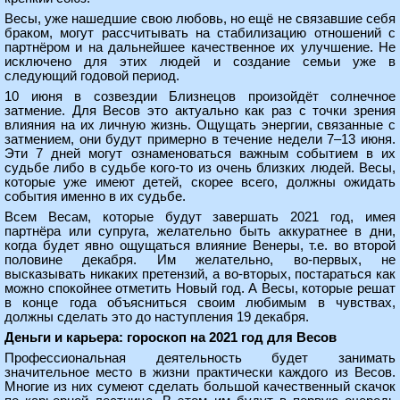
Весы, уже нашедшие свою любовь, но ещё не связавшие себя
браком, могут рассчитывать на стабилизацию отношений с
партнёром и на дальнейшее качественное их улучшение. Не
исключено для этих людей и создание семьи уже в
следующий годовой период.
10 июня в созвездии Близнецов произойдёт солнечное
затмение. Для Весов это актуально как раз с точки зрения
влияния на их личную жизнь. Ощущать энергии, связанные с
затмением, они будут примерно в течение недели 7–13 июня.
Эти 7 дней могут ознаменоваться важным событием в их
судьбе либо в судьбе кого-то из очень близких людей. Весы,
которые уже имеют детей, скорее всего, должны ожидать
события именно в их судьбе.
Всем Весам, которые будут завершать 2021 год, имея
партнёра или супруга, желательно быть аккуратнее в дни,
когда будет явно ощущаться влияние Венеры, т.е. во второй
половине декабря. Им желательно, во-первых, не
высказывать никаких претензий, а во-вторых, постараться как
можно спокойнее отметить Новый год. А Весы, которые решат
в конце года объясниться своим любимым в чувствах,
должны сделать это до наступления 19 декабря.
Деньги и карьера: гороскоп на 2021 год для Весов
Профессиональная деятельность будет занимать
значительное место в жизни практически каждого из Весов.
Многие из них сумеют сделать большой качественный скачок