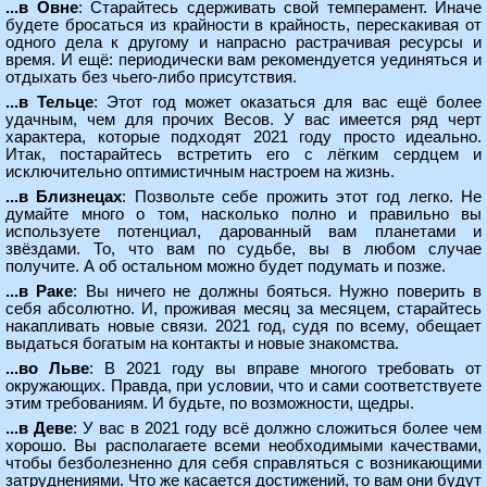
...в Овне
: Старайтесь сдерживать свой темперамент. Иначе
будете бросаться из крайности в крайность, перескакивая от
одного дела к другому и напрасно растрачивая ресурсы и
время. И ещё: периодически вам рекомендуется уединяться и
отдыхать без чьего-либо присутствия.
...в Тельце
: Этот год может оказаться для вас ещё более
удачным, чем для прочих Весов. У вас имеется ряд черт
характера, которые подходят 2021 году просто идеально.
Итак, постарайтесь встретить его с лёгким сердцем и
исключительно оптимистичным настроем на жизнь.
...в Близнецах
: Позвольте себе прожить этот год легко. Не
думайте много о том, насколько полно и правильно вы
используете потенциал, дарованный вам планетами и
звёздами. То, что вам по судьбе, вы в любом случае
получите. А об остальном можно будет подумать и позже.
...в Раке
: Вы ничего не должны бояться. Нужно поверить в
себя абсолютно. И, проживая месяц за месяцем, старайтесь
накапливать новые связи. 2021 год, судя по всему, обещает
выдаться богатым на контакты и новые знакомства.
...во Льве
: В 2021 году вы вправе многого требовать от
окружающих. Правда, при условии, что и сами соответствуете
этим требованиям. И будьте, по возможности, щедры.
...в Деве
: У вас в 2021 году всё должно сложиться более чем
хорошо. Вы располагаете всеми необходимыми качествами,
чтобы безболезненно для себя справляться с возникающими
затруднениями. Что же касается достижений, то вам они будут