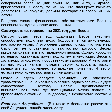
совершены полезные (или приятные, или и то, и другое)
приобретения. К слову, те из них, кто планирует какие-то
дорогостоящие покупки, должны постараться совершить их
летом.
В целом своими финансовыми обстоятельствами Весы в
основном окажутся вполне довольными.
Самочувствие: гороскоп на 2021 год для Весов
Сатурн будет весь год одаривать Весов энергией,
способствуя поднятию духа, бодрости и оптимистичному
настрою на жизнь. И это очень удачно, потому что иначе им
было бы не справиться с занятостью, которую Весам
придётся охватить в этот временной период. Однако хороший
потенциал организма может подтолкнуть некоторых Весов к
халатному отношению к собственному здоровью. А некоторые
из них могут начать потакать своим слабостям, рискуя
превратить их постепенно во вредные привычки. И этого,
естественно, нужно постараться не допустить.
Отдельно здесь следует упомянуть об опасности
травматизма. Она не чрезмерно велика, однако всё-таки будет
существовать. Поэтому Весам предписывается
внимательность там, где потенциально можно попасть в
проблемную ситуацию – на дорогах, в незнакомых местах и
др.
Если ваш Асцендент...
(Вы можете
бесплатно рассчитать
свой Асцендент онлайн здесь >>>
):