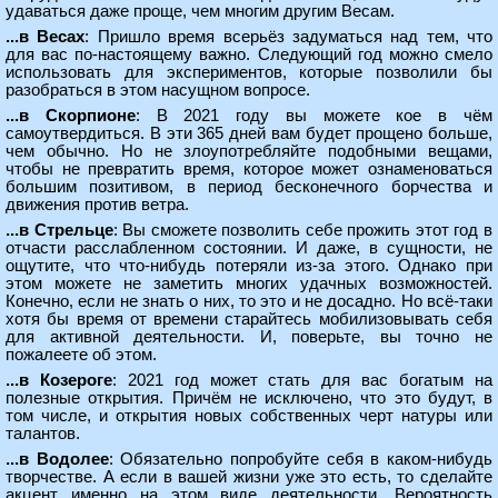
удаваться даже проще, чем многим другим Весам.
...в Весах
: Пришло время всерьёз задуматься над тем, что
для вас по-настоящему важно. Следующий год можно смело
использовать для экспериментов, которые позволили бы
разобраться в этом насущном вопросе.
...в Скорпионе
: В 2021 году вы можете кое в чём
самоутвердиться. В эти 365 дней вам будет прощено больше,
чем обычно. Но не злоупотребляйте подобными вещами,
чтобы не превратить время, которое может ознаменоваться
большим позитивом, в период бесконечного борчества и
движения против ветра.
...в Стрельце
: Вы сможете позволить себе прожить этот год в
отчасти расслабленном состоянии. И даже, в сущности, не
ощутите, что что-нибудь потеряли из-за этого. Однако при
этом можете не заметить многих удачных возможностей.
Конечно, если не знать о них, то это и не досадно. Но всё-таки
хотя бы время от времени старайтесь мобилизовывать себя
для активной деятельности. И, поверьте, вы точно не
пожалеете об этом.
...в Козероге
: 2021 год может стать для вас богатым на
полезные открытия. Причём не исключено, что это будут, в
том числе, и открытия новых собственных черт натуры или
талантов.
...в Водолее
: Обязательно попробуйте себя в каком-нибудь
творчестве. А если в вашей жизни уже это есть, то сделайте
акцент именно на этом виде деятельности. Вероятность