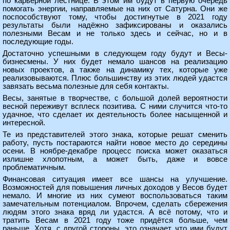
по карьерной лестнице. В этом им будут в первую очередь
помогать энергии, направляемые на них от Сатурна. Они же
поспособствуют тому, чтобы достигнутые в 2021 году
результаты были надёжно зафиксированы и оказались
полезными Весам и не только здесь и сейчас, но и в
последующие годы.
Достаточно успешными в следующем году будут и Весы-
бизнесмены. У них будет немало шансов на реализацию
новых проектов, а также на динамику тех, которые уже
реализовываются. Плюс большинству из этих людей удастся
завязать весьма полезные для себя контакты.
Весы, занятые в творчестве, с большой долей вероятности
весной переживут всплеск позитива. С ними случится что-то
удачное, что сделает их деятельность более насыщенной и
интересной.
Те из представителей этого знака, которые решат сменить
работу, пусть постараются найти новое место до середины
осени. В ноябре-декабре процесс поиска может оказаться
излишне хлопотным, а может быть, даже и вовсе
проблематичным.
Финансовая ситуация имеет все шансы на улучшение.
Возможностей для повышения личных доходов у Весов будет
немало. И многие из них сумеют воспользоваться таким
замечательным потенциалом. Впрочем, сделать сбережения
людям этого знака вряд ли удастся. А всё потому, что и
тратить Весам в 2021 году тоже придётся больше, чем
раньше. Хотя, с другой стороны, это означает, что ими будут