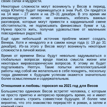
своих силах и мудрости.
Некоторые сложности могут возникнуть у Весов в период,
когда Юпитер будет перемещаться в знак Рыб. Он придётся
на 14 мая – 27 июля и на 29–31 декабря. В это время им
рекомендуется ничего не начинать, избегать важных
разговоров, которые могут привести к кардинальной смене
обстоятельств, не подписывать финансовых бумаг и т.д.
Нужно просто жить, получая удовольствие от маленьких
повседневных радостей.
Ещё один небольшой источник проблем может создать
Венера. Хотя и ненадолго и в самом конце года (с 19 до 31
декабря). Из-за этого у Весов могут возникнуть некоторые
сложности в личной жизни.
Время от времени Весы будут невольно задумываться о
глобальных вопросах вроде поиска смысла жизни или
некоторых мировоззренческих вопросов. К этому их будет
подталкивать Нептун. Такие попытки интеллектуальной
работы над собой им желательно в себе поощрять, поскольку
тогда движение к будущим успехам окажется значительно
более осмысленным и содержательным.
Отношения и любовь: гороскоп на 2021 год для Весов
Большинство одиноких Весов встретят человека, с которым
не просто приятно и интересно проводить время, но и имеет
смысл начать строить совместное будущее. И более чем
вероятно, что это знакомство перерастёт в роман, а затем и
крепкий союз.