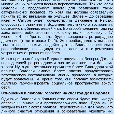
мыслям, к нетрадиционным желаниям. И нужно отметить, что
многие из них окажутся весьма перспективными. Так что, если
Водолеи не предпримут ничего для реализации таких
сатурнианских посылов, то хотя бы должны обязательно
принять их во внимание на будущее. Далее – до середины
июня – Сатурн будет осуществлять движение в Рыбах,
способствуя развитию у Водолеев интуитивного восприятия,
осознанию глубинных вещей и т.п. Во второй половине года им
желательно мобилизовать свою силу воли, поскольку с 17
июня по 4 ноября планета будет совершать ретроградное
движение (тоже в знаке Рыб). Эта необходимость вызвана
тем, что её энергетика подействует на Водолеев несколько
расслабляюще, провоцируя их к лени и к стремлению
устраниться от решения проблем.
Много приятных бонусов Водолеи получат от Венеры. Даже в
период своей ретроградности она не доставит им больших
хлопот. Ну, а уж в остальное время тем более. Благодаря этой
планете Водолеи смогут более плотно прочувствовать
эстетическую составляющую многих процессов, в которые
будут вовлечены. И, кроме того, они получат возможность
ощутимо гармонизировать социальное пространство вокруг
себя.
Отношения и любовь: гороскоп на 2023 год для Водолея
Одинокие Водолеи в большинстве своём будут как никогда
обласканы вниманием противоположного пола. Едва ли не
каждый из них сможет завязать перспективные для будущего
личного счастья отношения и основательно укрепить их.