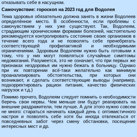
отказывать себе в насущном.
Самочувствие: гороскоп на 2023 год для Водолея
Тема здоровья обязательно должна занять в жизни Водолеев
определённое место. В особенности, если проблемы с
самочувствием у них уже существуют. Так, Водолеям,
страдающим хроническими формами болезней, настоятельно
рекомендуется контролировать состояние своих организмов в
течение всего года и не позволять себе пренебрегать
соответствующей профилактикой и необходимыми
ограничениями. Здоровым Водолеям нужно быть готовыми к
тому, что у них могут появляться случайные симптомы
недомогания. Разумеется, это не означает, что при первых же
признаках нездоровья им нужно бежать в больницу. Однако
при их повторении всё-таки желательно как минимум
проанализировать обстоятельства, при которых они
возникают, и сделать соответствующие выводы (например,
подкорректировать рацион питания, качество физических
нагрузок и т.д.)
Помимо прочего, Водолеям следует помнить о необходимости
беречь свои нервы. Чем меньше они будут реагировать на
внешние раздражители, тем лучше. А для этого нужно совсем
не много: стараться начинать каждый день с оптимистичного
настроя и позволять себе хотя бы иногда отвлекаться от
повседневных забот через смену обстановки, посещение
интересных мест и др.