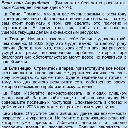
Если ваш Асцендент...
(Вы можете
бесплатно рассчитать
свой Асцендент онлайн здесь >>>
):
...в Овне
: Помните, что для вас очень важным в этом году
станет реализация собственного творческого начала. Поэтому
вам стоит подумать о том, как сделать это грамотно и
перспективно. А, кроме того, так, чтобы это не нанесло
ущерба текущим делам и финансовым ресурсам.
...в Тельце
: Начните позволять себе больше удовольствий,
чем обычно. В 2023 году это будет важно по целому ряду
причин. Дело в том, что, отказывая себе в них, вы рискуете
усугубить риски возникновения проблем, которые при
благоприятных обстоятельствах могут вовсе не появиться в
вашей жизни.
...в Близнецах
: Стремитесь вперёд, приветствуйте всё новое,
что появляется в поле зрения. Не держитесь излишне за свою
зону комфорта. А, кроме того, будьте терпеливы и готовы к
тому, что для всякого результата есть собственное время,
которое невозможно приблизить искусственно.
...в Раке
: Избегайте демонстрировать на людях слишком
много эмоций. Заглядывайте чаще в собственную душу. Не
совершайте поспешных поступков. Спонтанность в словах и
действиях в 2023 году может сыграть с вами злую шутку.
...во Льве
: Отпустите свои амбиции, дайте им возможность
разрастись и укрепиться. Не тяните с реализацией решений,
которые уже приняли. Избегайте лениться и вообще
проводить время в пассивности. Больше двигайтесь и