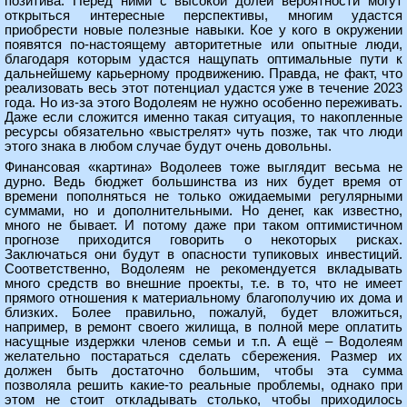
позитива. Перед ними с высокой долей вероятности могут
открыться интересные перспективы, многим удастся
приобрести новые полезные навыки. Кое у кого в окружении
появятся по-настоящему авторитетные или опытные люди,
благодаря которым удастся нащупать оптимальные пути к
дальнейшему карьерному продвижению. Правда, не факт, что
реализовать весь этот потенциал удастся уже в течение 2023
года. Но из-за этого Водолеям не нужно особенно переживать.
Даже если сложится именно такая ситуация, то накопленные
ресурсы обязательно «выстрелят» чуть позже, так что люди
этого знака в любом случае будут очень довольны.
Финансовая «картина» Водолеев тоже выглядит весьма не
дурно. Ведь бюджет большинства из них будет время от
времени пополняться не только ожидаемыми регулярными
суммами, но и дополнительными. Но денег, как известно,
много не бывает. И потому даже при таком оптимистичном
прогнозе приходится говорить о некоторых рисках.
Заключаться они будут в опасности тупиковых инвестиций.
Соответственно, Водолеям не рекомендуется вкладывать
много средств во внешние проекты, т.е. в то, что не имеет
прямого отношения к материальному благополучию их дома и
близких. Более правильно, пожалуй, будет вложиться,
например, в ремонт своего жилища, в полной мере оплатить
насущные издержки членов семьи и т.п. А ещё – Водолеям
желательно постараться сделать сбережения. Размер их
должен быть достаточно большим, чтобы эта сумма
позволяла решить какие-то реальные проблемы, однако при
этом не стоит откладывать столько, чтобы приходилось