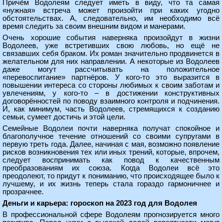
Причём Водолеям следует иметь в виду, что та самая
«нужная» встреча может произойти при каких угодно
обстоятельствах. А, следовательно, им необходимо всё
время следить за своим внешним видом и манерами.
Очень хорошие события наверняка произойдут в жизни
Водолеев, уже встретивших свою любовь, но ещё не
связавших себя браком. Их роман значительно продвинется в
желательном для них направлении. А некоторые из Водолеев
даже могут рассчитывать на положительное
«перевоспитание» партнёров. У кого-то это выразится в
повышении интереса со стороны любимых к своим заботам и
увлечениям, у кого-то – в достижении конструктивных
договорённостей по поводу взаимного контроля и подчинения.
И, как минимум, часть Водолеев, стремящихся к созданию
семьи, сумеет достичь и этой цели.
Семейные Водолеи почти наверняка получат спокойное и
благополучное течение отношений со своими супругами в
первую треть года. Далее, начиная с мая, возможно появление
рисков возникновения тех или иных трений, которые, впрочем,
следует воспринимать как повод к качественным
преобразованиям их союза. Когда Водолеи всё это
преодолеют, то придут к пониманию, что происходящее было к
лучшему, и их жизнь теперь стала гораздо гармоничнее и
прозрачнее.
Деньги и карьера: гороскоп на 2023 год для Водолея
В профессиональной сфере Водолеям прогнозируется много