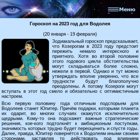
Гороскоп на 2023 год для Водолея
(20 января - 19 февраля)
Зодиакальный гороскоп предсказывает,
что Козерогам в 2023 году предстоит
пережить немало интересного и
приятного. Хотя во второй половине
этого годового цикла обстоятельства
могут складываться более сложно,
нежели в первой. Однако и тут можно
утверждать вполне уверенно, что все
трудности будут благополучно
преодолены. А потому Козероги могут
вступать в этот год смело и обязательно с оптимистичным
настроем.
Всю первую половину года отличным подспорьем для
Водолеев станет Юпитер. Причём подарки, которыми планета
их одарит, во многих случаях окажутся исключительно
щедрыми. Кому-то она подскажет важные стратегические
решения, кое-кого подтолкнёт к амбициозным поступкам,
значимость которых трудно будет переоценить и спустя годы.
Далее, правда, Юпитер повернётся к Водолеям иными своими
сторонами, заставляя то действовать под влиянием