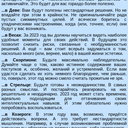
активничайте. Это будет для вас гораздо более полезно.
...в Деве
: Вам будут полезны нестандартные решения. Но не
впадайте при этом в крайности. Не оригинальничайте ради
пустых сиюминутных целей. И всячески боритесь с
упадническими настроениями, когда (или, точнее, если) они
будут у вас возникать.
...в Весах
: За 2023 год вы должны научиться видеть наиболее
удобные моменты для своих действий. В будущем это
позволит снизить риски, связанные с необдуманностью
решений. А ещё – вам стоит всерьёз задуматься о том,
насколько много (или, вернее, мало) в вашей жизни эстетики.
...в Скорпионе
: Будьте максимально наблюдательны.
Думайте чаще о том, каково истинное содержание ваших
поступков и, особенно, желаний и устремлений. Если вам
удастся сделать их хоть немного благороднее, чем раньше,
то, поверьте, этот год можно смело считать прожитым не зря.
...в Стрельце
: Будьте готовы к неожиданностям. В самых
разных смыслах. И постарайтесь реагировать на них
решительно и неординарно. 2023 год может стать временем,
идеально подходящим для оттачивания своих
интеллектуальных навыков. И этим обязательно нужно
попробовать воспользоваться.
...в Козероге
: В этом году вам, возможно, придётся
действовать вопреки. А это требует нестандартности
мышления. Например, в случае возникновения проблемной