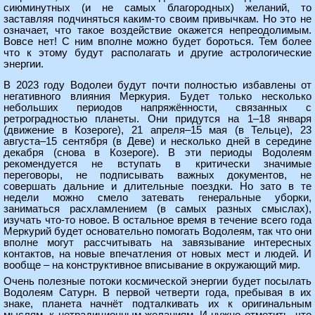
сиюминутных (и не самых благородных) желаний, то
заставляя подчиняться каким-то своим привычкам. Но это не
означает, что такое воздействие окажется непреодолимым.
Вовсе нет! С ним вполне можно будет бороться. Тем более
что к этому будут располагать и другие астрологические
энергии.
В 2023 году Водолеи будут почти полностью избавлены от
негативного влияния Меркурия. Будет только несколько
небольших периодов напряжённости, связанных с
ретроградностью планеты. Они придутся на 1–18 января
(движение в Козероге), 21 апреля–15 мая (в Тельце), 23
августа–15 сентября (в Деве) и несколько дней в середине
декабря (снова в Козероге). В эти периоды Водолеям
рекомендуется не вступать в критически значимые
переговоры, не подписывать важных документов, не
совершать дальние и длительные поездки. Но зато в те
недели можно смело затевать генеральные уборки,
заниматься расхламлением (в самых разных смыслах),
изучать что-то новое. В остальное время в течение всего года
Меркурий будет основательно помогать Водолеям, так что они
вполне могут рассчитывать на завязывание интересных
контактов, на новые впечатления от новых мест и людей. И
вообще – на конструктивное вписывание в окружающий мир.
Очень полезные потоки космической энергии будет посылать
Водолеям Сатурн. В первой четверти года, пребывая в их
знаке, планета начнёт подталкивать их к оригинальным