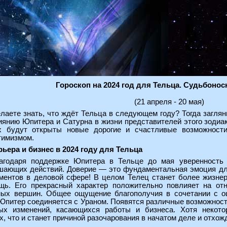
Гороскоп на 2024 год для Тельца. Судьбоно
(21 апреля - 20 мая)
лаете знать, что ждёт Тельца в следующем году? Тогда загляни
иянию Юпитера и Сатурна в жизни представителей этого зодиа
х будут открыты новые дорогие и счастливые возможност
тимизмом.
рьера и бизнес в 2024 году для Тельца
агодаря поддержке Юпитера в Тельце до мая уверенность 
шающих действий. Доверие — это фундаментальная эмоция для
ментов в деловой сфере! В целом Телец станет более жизне
щь. Его прекрасный характер положительно повлияет на отн
ных вершин. Общее ощущение благополучия в сочетании с ощ
 Юпитер соединяется с Ураном. Появятся различные возможност
х изменений, касающихся работы и бизнеса. Хотя некотор
, что и станет причиной разочарования в начатом деле и отхожд