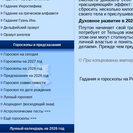
«расширяющий» эффект: с
Гадание Иероглифика
сбросить несколько кило
Гадание на греческом алфавите
своего тела и прислушива
Гадание Гуань Инь
Духовное развитие в 202
Плутон начинает свой тр
Дельфийский оракул
потребует от Тельцов из
Оракул ангелов
этом они могут столкнуть
личной властью и понять
Гороскопы и предсказания
делаем». Прежде чем пре
Гороскоп на сегодня
© При копировании мате
Гороскопы на 2027 год
Гороскопы на 2026 год
Предсказания на 2026 год
Гадания и гороскопы на Pr
Гороскоп совместимости
Гороскоп по дате рождения
Лунный гороскоп
Асцендент (восходящий знак)
Астрологические тесты >>>
Ещё гороскопы >>>
Лунный календарь на 2026 год