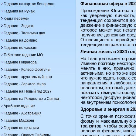
Финансовая сфера в 202
Гадания на картах Ленорман
Прохождение Юпитера в эт
Гадания на Рунах
как уверенную личность
Книга перемен
тенденция сохранится до 
движение в финансовую с
Гадание - Зодиак
которое может как нега
Гадание - Талисман дня
получение денежных сред
Относящиеся к первой де
Гадание на домино
тенденцию выражаться в 
Гадание по чакрам
Личная жизнь в 2024 го
Тибетское гадание МО
На Тельцов окажет огромн
Гадание Пифагора
Именно поэтому некоторы
менять в них, привычно
Гадание - Колесо фортуны
активными, но в то же вр
Гадание - хрустальный шар
что нужно ждать новых со
направления в любовных 
Гадание - Зеркало Мира
человеком, который даже 
Гадание на Новый год 2027
показать тёмную сторону,
некоторой дисфункционал
Гадание на Рождество и Святки
на внутреннем психологич
Арабское гадание
Здоровье и энергия в 20
Гадание - Абстракция
С точки зрения психофиз
Гадание Маджонг
форму и максимальную эн
транзитов, чтобы освобод
Гадания по цитатам
половина февраля, июнь 
Гадание - Оракул Сибиллы
смелость доказать себе