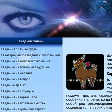
Гадания онлайн
Гадания по Книге судеб
Екатерининское гадание с толкованием
Же
вл
Гадание на любовь и отношения
ни
Гадание на ближайшее будущее
оп
Гадание на желание
Ка
Гадание на вопрос
Бл
ре
Гадание Да Нет
мо
Гадание на ситуацию
мо
поможет достичь карьер
Гадания на картах Таро
особенно в апреле, когда
Гадания на игральных картах
собой ряд революционны
сомневаться в своих силах
Гадания на цыганских картах