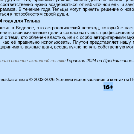
оответственно нужно воздержаться от избыточной еды и занят
граммов. В течение года Тельцы могут принять решение о нов
ться к потребностям своей души.
4 году для Тельца
анзит в Водолее, это астрологический переход, который с на
менить свои жизненные цели и согласовать их с профессиональ
ся с теми, кто облечён властью, или с особо авторитарными м
, как её правильно использовать. Плутон представляет нашу
дпринимать важные шаги, всегда нужно понять собственную мо
риала наличие активной ссылки
Гороскоп 2024 на Предсказание
edskazanie.ru
© 2003-2026
Условия использования и контакты
П