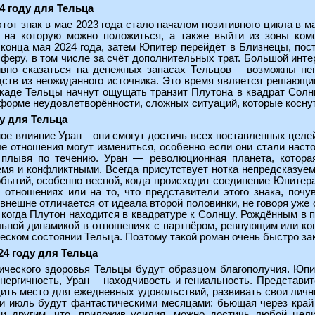
4 году для Тельца
от знак в мае 2023 года стало началом позитивного цикла в 
, на которую можно положиться, а также выйти из зоны ком
конца мая 2024 года, затем Юпитер перейдёт в Близнецы, пос
феру, в том числе за счёт дополнительных трат. Большой инте
тивно сказаться на денежных запасах Тельцов – возможны н
ств из неожиданного источника. Это время является решающим
каде Тельцы начнут ощущать транзит Плутона в квадрат Солнца
форме неудовлетворённости, сложных ситуаций, которые коснут
ду для Тельца
ое влияние Уран – они смогут достичь всех поставленных целей
е отношения могут измениться, особенно если они стали насто
 плывя по течению. Уран — революционная планета, котор
емя и конфликтными. Всегда присутствует нотка непредсказуем
бытий, особенно весной, когда происходит соединение Юпитер
отношениях или на то, что представители этого знака, почув
внешне отличается от идеала второй половинки, не говоря уже 
 когда Плутон находится в квадратуре к Солнцу. Рождённым в п
ьной динамикой в отношениях с партнёром, ревнующим или к
еском состоянии Тельца. Поэтому такой роман очень быстро за
24 году для Тельца
ического здоровья Тельцы будут образцом благополучия. Юпит
ергичность, Уран – находчивость и гениальность. Представит
ить место для ежедневных удовольствий, развивать свои личн
и июль будут фантастическими месяцами: бьющая через край э
 и другим, что, приложив усилия, можно достичь любой цел