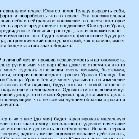
материальном плане. Юпитер помог Тельцу выразить себя,
форта и попробовать что-то новое. Эта положительная
тавив себя в нейтральное положение, но внеся некоторое
рес в апреле представляет соединение Юпитера и Урана,
епредвиденные большие расходы, так и положительно –
 и именно от него будет зависеть финансовое будущее.
, астрологический проход, который, как правило, имеет
ся бюджета этого знака Зодиака.
 в личной жизни, проявив независимость и автономность.
лько рутинными, что партнёры даже не стремятся что-то
ая может сделать отношения очень живыми, быстрыми,
ости, которая сопровождает транзит Урана к Солнцу. Так
а и Солнца. Уран в Тельце может указывать на изменение
ствовав себя одиноко, будут готовы к новой встрече с
о характере и темпераменте. Однако эти отношения могут
ервой декаде этого знака Зодиака придётся иметь дело с
онтролирующим, что не самым лучшим образом отразится
кончится.
ер в их знаке (до мая) будет гарантировать идеальную
ели этого знака смогут использовать удачное сочетание
ые интересы и достигать во всём успеха. Январь, первая
нергия, радость жизни, огромное желание действовать,
и! Однако нужно помнить, что Юпитер часто оказывает