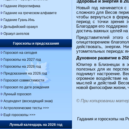
Здоровье и энергия в 20
Гадание Иероглифика
Новый год начинается с 
сложного для Весов пери
Гадание на греческом алфавите
чтобы вернуться в форму
Гадание Гуань Инь
период с точки зрения э
Благодаря его поддержке 
Дельфийский оракул
достичь важных целей на 
Оракул ангелов
Представителей этого 
олицетворением благопол
Гороскопы и предсказания
действовать, энергии. Н
утомительных периода: ян
Гороскоп на сегодня
Духовное развитие в 202
Гороскопы на 2027 год
Юпитер в Близнецах в э
Гороскопы на 2026 год
полезных для их перспек
Предсказания на 2026 год
поднимут настроение. Ве
огромное воздействие на
Гороскоп совместимости
мыслей и действий Весо
Гороскоп по дате рождения
новой философии жизни, ч
Лунный гороскоп
© При копировании мате
Асцендент (восходящий знак)
Астрологические тесты >>>
Ещё гороскопы >>>
Гадания и гороскопы на Pr
Лунный календарь на 2026 год