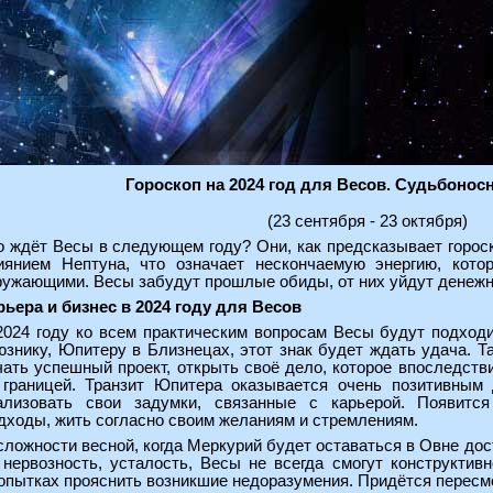
Гороскоп на 2024 год для Весов. Судьбоно
(23 сентября - 23 октября)
о ждёт Весы в следующем году? Они, как предсказывает гороск
иянием Нептуна, что означает нескончаемую энергию, кото
ружающими. Весы забудут прошлые обиды, от них уйдут денеж
рьера и бизнес в 2024 году для Весов
2024 году ко всем практическим вопросам Весы будут подход
юзнику, Юпитеру в Близнецах, этот знак будет ждать удача. 
чать успешный проект, открыть своё дело, которое впоследст
 границей. Транзит Юпитера оказывается очень позитивным 
ализовать свои задумки, связанные с карьерой. Появитс
дходы, жить согласно своим желаниям и стремлениям.
сложности весной, когда Меркурий будет оставаться в Овне дос
 нервозность, усталость, Весы не всегда смогут конструкт
опытках прояснить возникшие недоразумения. Придётся пересм