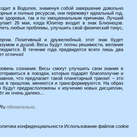
еходит в Водолея, знаменуя собой завершение довольно
орные и полные ресурсов, они переживут идеальный год,
ию здоровья, так и по эмоциональным причинам. Лучший
тупает 26 мая, когда Юпитер входит в знак Близнецов.
долеть любые проблемы, улучшить свой физический тонус,
ергии. Позитивный и дружелюбный, этот знак будет
разумом и душой. Весы будут полны решимости, желания
блюдается. В течение года предвидятся всего лишь два
ет отлично!
овень сознания. Весы смогут улучшить свои знания в
отправиться в поездки, которые подарят благополучие и
авное, что предлагает такой планетарный транзит – это
ые в прошлом, меняются и трансформируются. На образ
ы будут предрасположены к изучению новых дисциплин,
дёт их очень далеко…
.Ru
обязательно.
олитика конфиденциальности
Использование файлов cookie