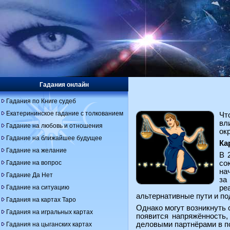
Гадания онлайн
Гадания по Книге судеб
Екатерининское гадание с толкованием
Чт
вл
Гадание на любовь и отношения
ок
Гадание на ближайшее будущее
Ка
Гадание на желание
В 
Гадание на вопрос
со
на
Гадание Да Нет
за
Гадание на ситуацию
ре
альтернативные пути и по
Гадания на картах Таро
Однако могут возникнуть 
Гадания на игральных картах
появится напряжённость,
деловыми партнёрами в п
Гадания на цыганских картах