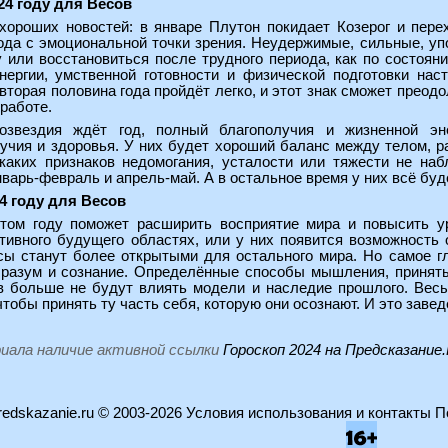
24 году для Весов
хороших новостей: в январе Плутон покидает Козерог и пер
ода с эмоциональной точки зрения. Неудержимые, сильные, уп
 или восстановиться после трудного периода, как по состоян
нергии, умственной готовности и физической подготовки нас
вторая половина года пройдёт легко, и этот знак сможет прео
работе.
созвездия ждёт год, полный благополучия и жизненной эн
учия и здоровья. У них будет хороший баланс между телом, 
икаких признаков недомогания, усталости или тяжести не на
варь-февраль и апрель-май. А в остальное время у них всё буд
4 году для Весов
том году поможет расширить восприятие мира и повысить ур
тивного будущего областях, или у них появится возможность 
сы станут более открытыми для остального мира. Но самое гл
 разум и сознание. Определённые способы мышления, принят
в больше не будут влиять модели и наследие прошлого. Вес
тобы принять ту часть себя, которую они осознают. И это заве
риала наличие активной ссылки
Гороскоп 2024 на Предсказание
edskazanie.ru
© 2003-2026
Условия использования и контакты
П