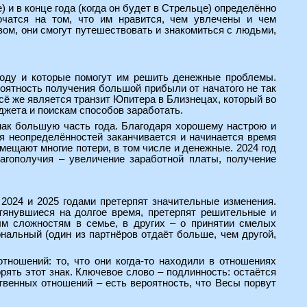
 и в конце года (когда он будет в Стрельце) определённо
очатся на том, что им нравится, чем увлечены и чем
ом, они смогут путешествовать и знакомиться с людьми,
году и которые помогут им решить денежные проблемы.
оятность получения большой прибыли от начатого не так
сё же является транзит Юпитера в Близнецах, который во
джета и поискам способов заработать.
знак большую часть года. Благодаря хорошему настрою и
я неопределённостей заканчивается и начинается время
ещают многие потери, в том числе и денежные. 2024 год
лагополучия – увеличение заработной платы, получение
2024 и 2025 годами претерпят значительные изменения.
тянувшиеся на долгое время, претерпят решительные и
ым сложностям в семье, в других – о принятии смелых
нальный (один из партнёров отдаёт больше, чем другой,
тношений: то, что они когда-то находили в отношениях
рять этот знак. Ключевое слово – подлинность: остаётся
ственных отношений – есть вероятность, что Весы порвут