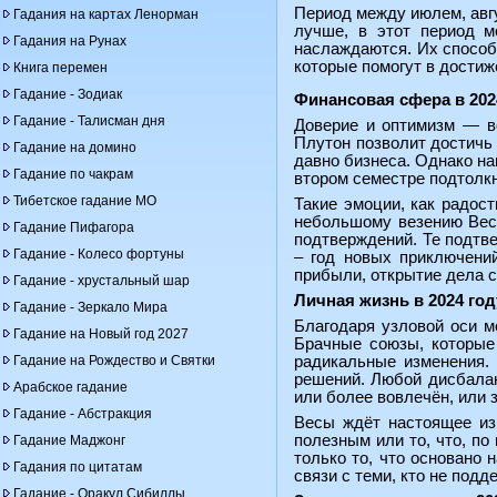
Период между июлем, авгу
Гадания на картах Ленорман
лучше, в этот период м
Гадания на Рунах
наслаждаются. Их способ
которые помогут в достиж
Книга перемен
Гадание - Зодиак
Финансовая сфера в 202
Гадание - Талисман дня
Доверие и оптимизм — во
Плутон позволит достичь
Гадание на домино
давно бизнеса. Однако на
Гадание по чакрам
втором семестре подтолкн
Тибетское гадание МО
Такие эмоции, как радос
небольшому везению Весы
Гадание Пифагора
подтверждений. Те подтв
Гадание - Колесо фортуны
– год новых приключений
прибыли, открытие дела св
Гадание - хрустальный шар
Личная жизнь в 2024 го
Гадание - Зеркало Мира
Благодаря узловой оси м
Гадание на Новый год 2027
Брачные союзы, которые
Гадание на Рождество и Святки
радикальные изменения.
решений. Любой дисбалан
Арабское гадание
или более вовлечён, или 
Гадание - Абстракция
Весы ждёт настоящее изм
полезным или то, что, по
Гадание Маджонг
только то, что основано 
Гадания по цитатам
связи с теми, кто не подд
Гадание - Оракул Сибиллы