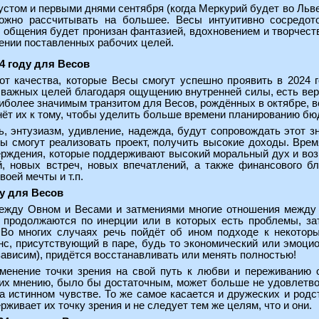
стом и первыми днями сентября (когда Меркурий будет во Льве)
ожно рассчитывать на большее. Весы интуитивно сосредот
 общения будет пронизан фантазией, вдохновением и творчеств
ении поставленных рабочих целей.
4 году для Весов
т качества, которые Весы смогут успешно проявить в 2024 
 важных целей благодаря ощущению внутренней силы, есть вер
иболее значимым транзитом для Весов, рождённых в октябре, в
ёт их к тому, чтобы уделить больше времени планированию бю
ть, энтузиазм, удивление, надежда, будут сопровождать этот 
 смогут реализовать проект, получить высокие доходы. Врем
ерждения, которые поддерживают высокий моральный дух и возм
, новых встреч, новых впечатлений, а также финансового б
оей мечты и т.п.
ду для Весов
ежду Овном и Весами и затмениями многие отношения между 
 продолжаются по инерции или в которых есть проблемы, за
 Во многих случаях речь пойдёт об ином подходе к некотор
с, присутствующий в паре, будь то экономический или эмоцио
зависим), придётся восстанавливать или менять полностью!
енение точки зрения на свой путь к любви и переживанию о
 их мнению, было бы достаточным, может больше не удовлетво
на истинном чувстве. То же самое касается и дружеских и род
ерживает их точку зрения и не следует тем же целям, что и они.