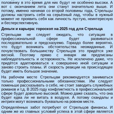
половинку в это время для них будут не особенно высоки. А
вот с окончанием лета они станут значительно выше. И
потому, именно начиная со второй половины года, Стрельцы
должны настроить себя на серьёзный лад, чтобы в нужный
момент не проявить себя как личность пустую, неинтересную
и бесперспективную.
Деньги и карьера: гороскоп на 2025 год для Стрельца
Стрельцам не следует ожидать, что ситуация в
профессиональной сфере будет развиваться
последовательно и предсказуемо. Гораздо более вероятно,
что будут возникать обстоятельства неожиданные. И
почувствовать большинству Стрельцов это придётся уже
весной. Поэтому прямо с января им предписаны
наблюдательность и осторожность. Не исключено даже, что
придётся адаптироваться к совершенно иной ситуации и
заново строить планы. И скорость реакции на происходящее
будет иметь большое значение.
На рабочем месте Стрельцам рекомендуется заниматься
только профессиональными обязанностями. Им следует
поменьше рассказывать о себе, не стоит заводить служебных
романов и т.д. В 2025 году конфликтность в профессиональной
сфере будет довольно высокой. Можно даже сказать, что она
будет едва ли не витать в воздухе. А потому скандалы и
интриги могут возникать буквально на ровном месте.
Определённых забот потребуют от Стрельцов финансы. И
одним же из главных условий успеха в этой сфере является