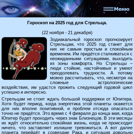
Гороскоп на 2025 год для Стрельца.
(22 ноября - 21 декабря)
Зодиакальный гороскоп прогнозирует
Стрельцам, что 2025 год станет для
них не самым простым и спокойным
временем. Им придётся сталкиваться с
неожиданными ситуациями, выходить
из зоны комфорта. Но Стрельцы –
люди стойкие, настойчивые и умеют
преодолевать трудности. А потому
можно рассчитывать, что, несмотря на
сложные астрологические
воздействия, им удастся прожить следующий годовой цикл
успешно и интересно.
Стрельцам не стоит ждать большой поддержки от Юпитера.
Хотя будет период, когда энергетика этой планеты окажется
для них вполне позитивной, и проблем отсюда опасаться
точно не придётся. Это время с 4 февраля до конца мая, когда
Юпитер будет проходить через знак Близнецов. В эти месяцы
их ждёт относительно спокойная жизнь, когда не происходит
ничего, что заставляет излишне тревожиться. А вот далее
планета перейдёт в созвездие Рака, и ситуация довольно