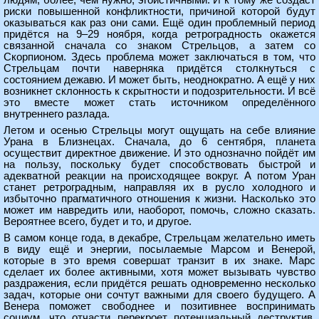
людям, более, чем нужно, эгоистичными. И к тому же создаст
риски повышенной конфликтности, причиной которой будут
оказываться как раз они сами. Ещё один проблемный период
придётся на 9–29 ноября, когда ретроградность окажется
связанной сначала со знаком Стрельцов, а затем со
Скорпионом. Здесь проблема может заключаться в том, что
Стрельцам почти наверняка придётся столкнуться с
состоянием дежавю. И может быть, неоднократно. А ещё у них
возникнет склонность к скрытности и подозрительности. И всё
это вместе может стать источником определённого
внутреннего разлада.
Летом и осенью Стрельцы могут ощущать на себе влияние
Урана в Близнецах. Сначала, до 6 сентября, планета
осуществит директное движение. И это однозначно пойдёт им
на пользу, поскольку будет способствовать быстрой и
адекватной реакции на происходящее вокруг. А потом Уран
станет ретроградным, направляя их в русло холодного и
избыточно прагматичного отношения к жизни. Насколько это
может им навредить или, наоборот, помочь, сложно сказать.
Вероятнее всего, будет и то, и другое.
В самом конце года, в декабре, Стрельцам желательно иметь
в виду ещё и энергии, посылаемые Марсом и Венерой,
которые в это время совершат транзит в их знаке. Марс
сделает их более активными, хотя может вызывать чувство
раздражения, если придётся решать одновременно несколько
задач, которые они сочтут важными для своего будущего. А
Венера поможет свободнее и позитивнее воспринимать
социум, что отчасти перекроет потенциальный деструктив,