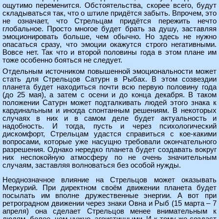
ощутимо переменится. Обстоятельства, скорее всего, будут
складываться так, что о штиле придётся забыть. Впрочем, это
не означает, что Стрельцам придётся пережить нечто
глобальное. Просто многое будет брать за душу, заставляя
эмоционировать больше, чем обычно. Но здесь не нужно
опасаться сразу, что эмоции окажутся строго негативными.
Вовсе нет. Так что и второй половины года в этом плане им
тоже особенно бояться не следует.
Отдельным источником повышенной эмоциональности может
стать для Стрельцов Сатурн в Рыбах. В этом созвездии
планета будет находиться почти всю первую половину года
(до 25 мая), а затем с осени и до конца декабря. В таком
положении Сатурн может подталкивать людей этого знака к
кардинальным и иногда спонтанным решениям. В некоторых
случаях в них и в самом деле будет актуальность и
надобность. И тогда, пусть и через психологический
дискомфорт, Стрельцам удастся справиться с кое-какими
вопросами, которые уже насущно требовали окончательного
разрешения. Однако нередко планета будет создавать вокруг
них неспокойную атмосферу по не очень значительным
случаям, заставляя волноваться без особой нужды.
Неоднозначное влияние на Стрельцов может оказывать
Меркурий. При директном своём движении планета будет
посылать им вполне дружественные энергии. А вот при
ретроградном движении через знаки Овна и Рыб (15 марта – 7
апреля) она сделает Стрельцов менее внимательным к