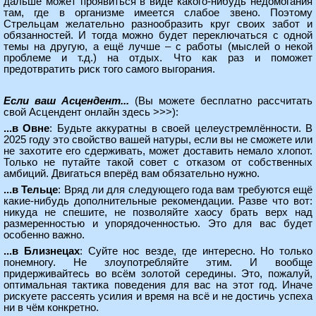
дальше может проявиться в виде какого-нибудь недомогания
там, где в организме имеется слабое звено. Поэтому
Стрельцам желательно разнообразить круг своих забот и
обязанностей. И тогда можно будет переключаться с одной
темы на другую, а ещё лучше – с работы (мыслей о некой
проблеме и т.д.) на отдых. Что как раз и поможет
предотвратить риск того самого выгорания.
Если ваш Асцендент...
(Вы можете
бесплатно рассчитать
свой Асцендент онлайн здесь >>>
):
...в Овне
: Будьте аккуратны в своей целеустремлённости. В
2025 году это свойство вашей натуры, если вы не сможете или
не захотите его сдерживать, может доставить немало хлопот.
Только не путайте такой совет с отказом от собственных
амбиций. Двигаться вперёд вам обязательно нужно.
...в Тельце
: Вряд ли для следующего года вам требуются ещё
какие-нибудь дополнительные рекомендации. Разве что вот:
никуда не спешите, не позволяйте хаосу брать верх над
размеренностью и упорядоченностью. Это для вас будет
особенно важно.
...в Близнецах
: Суйте нос везде, где интересно. Но только
понемногу. Не злоупотребляйте этим. И вообще
придерживайтесь во всём золотой середины. Это, пожалуй,
оптимальная тактика поведения для вас на этот год. Иначе
рискуете рассеять усилия и время на всё и не достичь успеха
ни в чём конкретно.