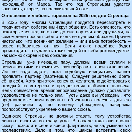
исходящий от Марса. Так что год Стрельцам удастся
закончить, скорее, на положительной ноте.
Отношения и любовь: гороскоп на 2025 год для Стрельца
В 2025 году многим Стрельцам придётся пересмотреть и
«подчистить» собственный круг общения. Есть опасность, что
некоторые из тех, кого они до сих пор считали друзьями, на
самом деле проявят себя отнюдь не лучшим образом. Причём
настолько, что возникнет желание – или даже потребность –
вовсе избавиться от них. Если что-то подобное будет
происходить, то удалять таких людей от себя рекомендуется
как можно скорее и без сожаления.
Стрельцы, уже имеющие пару, должны всеми силами и
возможностями стремиться разнообразить свои отношения.
Им не надо ждать, пока подобную инициативу начнёт
проявлять партнёр (партнёрша). Следует решительно брать
её на себя. Хотя при этом, конечно, желательно действовать с
оглядкой на интересы и предпочтения любимого человека.
Ведь совместное времяпрепровождение должно доставлять
удовольствие не только вам. Пусть даже вы убеждены, что
предлагаемые вами варианты объективно полезны для его
(её) развития и, по вашему убеждению, наверняка
поспособствуют укреплению вашего союза.
Одинокие Стрельцы не должны ставить тему устройства
личного счастья во главу угла. В начале года они вполне
смогут позволить себе и вовсе флиртовать, не задумываясь о
последствиях. Дело в том, что шансы встретить свою