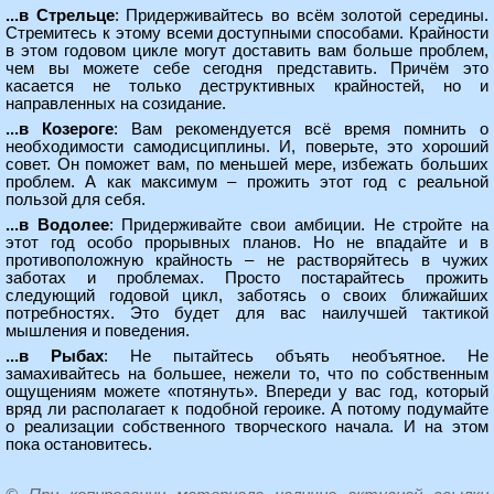
...в Стрельце
: Придерживайтесь во всём золотой середины.
Стремитесь к этому всеми доступными способами. Крайности
в этом годовом цикле могут доставить вам больше проблем,
чем вы можете себе сегодня представить. Причём это
касается не только деструктивных крайностей, но и
направленных на созидание.
...в Козероге
: Вам рекомендуется всё время помнить о
необходимости самодисциплины. И, поверьте, это хороший
совет. Он поможет вам, по меньшей мере, избежать больших
проблем. А как максимум – прожить этот год с реальной
пользой для себя.
...в Водолее
: Придерживайте свои амбиции. Не стройте на
этот год особо прорывных планов. Но не впадайте и в
противоположную крайность – не растворяйтесь в чужих
заботах и проблемах. Просто постарайтесь прожить
следующий годовой цикл, заботясь о своих ближайших
потребностях. Это будет для вас наилучшей тактикой
мышления и поведения.
...в Рыбах
: Не пытайтесь объять необъятное. Не
замахивайтесь на большее, нежели то, что по собственным
ощущениям можете «потянуть». Впереди у вас год, который
вряд ли располагает к подобной героике. А потому подумайте
о реализации собственного творческого начала. И на этом
пока остановитесь.