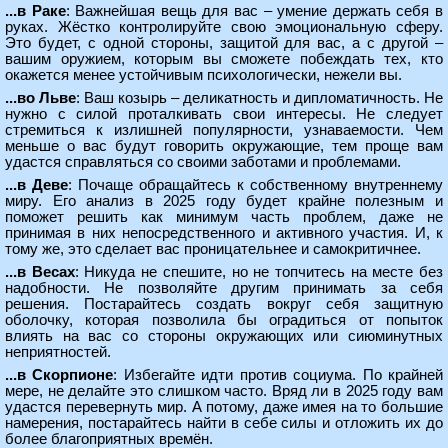
...в Раке
: Важнейшая вещь для вас – умение держать себя в
руках. Жёстко контролируйте свою эмоциональную сферу.
Это будет, с одной стороны, защитой для вас, а с другой –
вашим оружием, которым вы сможете побеждать тех, кто
окажется менее устойчивым психологически, нежели вы.
...во Льве
: Ваш козырь – деликатность и дипломатичность. Не
нужно с силой проталкивать свои интересы. Не следует
стремиться к излишней популярности, узнаваемости. Чем
меньше о вас будут говорить окружающие, тем проще вам
удастся справляться со своими заботами и проблемами.
...в Деве
: Почаще обращайтесь к собственному внутреннему
миру. Его анализ в 2025 году будет крайне полезным и
поможет решить как минимум часть проблем, даже не
принимая в них непосредственного и активного участия. И, к
тому же, это сделает вас проницательнее и самокритичнее.
...в Весах
: Никуда не спешите, но не топчитесь на месте без
надобности. Не позволяйте другим принимать за себя
решения. Постарайтесь создать вокруг себя защитную
оболочку, которая позволила бы оградиться от попыток
влиять на вас со стороны окружающих или сиюминутных
неприятностей.
...в Скорпионе
: Избегайте идти против социума. По крайней
мере, не делайте это слишком часто. Вряд ли в 2025 году вам
удастся перевернуть мир. А потому, даже имея на то большие
намерения, постарайтесь найти в себе силы и отложить их до
более благоприятных времён.