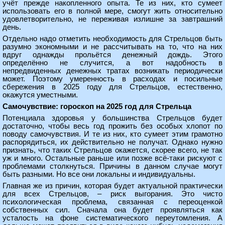
учёт прежде накопленного опыта. Те из них, кто сумеет
использовать его в полной мере, смогут жить относительно
удовлетворительно, не переживая излишне за завтрашний
день.
Отдельно надо отметить необходимость для Стрельцов быть
разумно экономными и не рассчитывать на то, что на них
вдруг однажды прольётся денежный дождь. Этого
определённо не случится, а вот надобность в
непредвиденных денежных тратах возникать периодически
может. Поэтому умеренность в расходах и посильные
сбережения в 2025 году для Стрельцов, естественно,
окажутся уместными.
Самочувствие: гороскоп на 2025 год для Стрельца
Потенциала здоровья у большинства Стрельцов будет
достаточно, чтобы весь год прожить без особых хлопот по
поводу самочувствия. И те из них, кто сумеет этим грамотно
распорядиться, их действительно не получат. Однако нужно
признать, что таких Стрельцов окажется, скорее всего, не так
уж и много. Остальные раньше или позже всё-таки рискуют с
проблемами столкнуться. Причины в данном случае могут
быть разными. Но все они локальны и индивидуальны.
Главная же из причин, которая будет актуальной практически
для всех Стрельцов, – риск выгорания. Это чисто
психологическая проблема, связанная с переоценкой
собственных сил. Сначала она будет проявляться как
усталость на фоне систематического переутомления. А