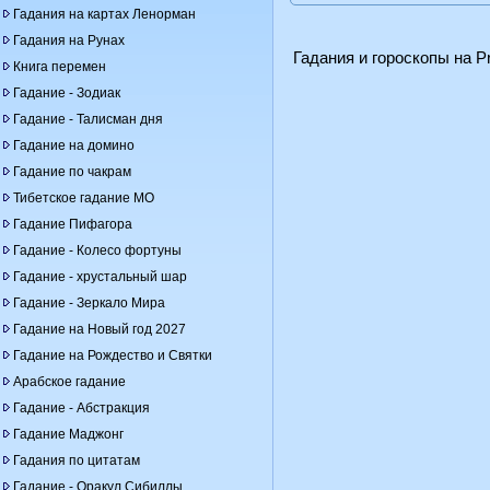
Гадания на картах Ленорман
Гадания на Рунах
Гадания и гороскопы на Pr
Книга перемен
Гадание - Зодиак
Гадание - Талисман дня
Гадание на домино
Гадание по чакрам
Тибетское гадание МО
Гадание Пифагора
Гадание - Колесо фортуны
Гадание - хрустальный шар
Гадание - Зеркало Мира
Гадание на Новый год 2027
Гадание на Рождество и Святки
Арабское гадание
Гадание - Абстракция
Гадание Маджонг
Гадания по цитатам
Гадание - Оракул Сибиллы