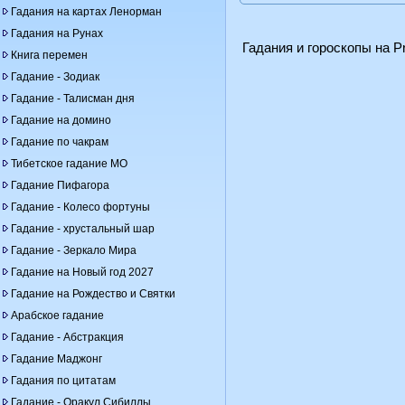
Гадания на картах Ленорман
Гадания на Рунах
Гадания и гороскопы на Pr
Книга перемен
Гадание - Зодиак
Гадание - Талисман дня
Гадание на домино
Гадание по чакрам
Тибетское гадание МО
Гадание Пифагора
Гадание - Колесо фортуны
Гадание - хрустальный шар
Гадание - Зеркало Мира
Гадание на Новый год 2027
Гадание на Рождество и Святки
Арабское гадание
Гадание - Абстракция
Гадание Маджонг
Гадания по цитатам
Гадание - Оракул Сибиллы