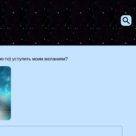
кую-то) уступить моим желаниям?