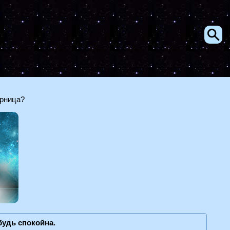
ерница?
будь спокойна.