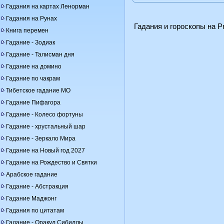
Гадания на картах Ленорман
Гадания на Рунах
Гадания и гороскопы на Pr
Книга перемен
Гадание - Зодиак
Гадание - Талисман дня
Гадание на домино
Гадание по чакрам
Тибетское гадание МО
Гадание Пифагора
Гадание - Колесо фортуны
Гадание - хрустальный шар
Гадание - Зеркало Мира
Гадание на Новый год 2027
Гадание на Рождество и Святки
Арабское гадание
Гадание - Абстракция
Гадание Маджонг
Гадания по цитатам
Гадание - Оракул Сибиллы