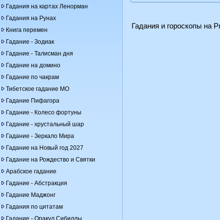
Гадания на картах Ленорман
Гадания на Рунах
Гадания и гороскопы на Pr
Книга перемен
Гадание - Зодиак
Гадание - Талисман дня
Гадание на домино
Гадание по чакрам
Тибетское гадание МО
Гадание Пифагора
Гадание - Колесо фортуны
Гадание - хрустальный шар
Гадание - Зеркало Мира
Гадание на Новый год 2027
Гадание на Рождество и Святки
Арабское гадание
Гадание - Абстракция
Гадание Маджонг
Гадания по цитатам
Гадание - Оракул Сибиллы