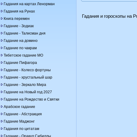
Гадания на картах Ленорман
Гадания на Рунах
Гадания и гороскопы на Pr
Книга перемен
Гадание - Зодиак
Гадание - Талисман дня
Гадание на домино
Гадание по чакрам
Тибетское гадание МО
Гадание Пифагора
Гадание - Колесо фортуны
Гадание - хрустальный шар
Гадание - Зеркало Мира
Гадание на Новый год 2027
Гадание на Рождество и Святки
Арабское гадание
Гадание - Абстракция
Гадание Маджонг
Гадания по цитатам
Гадание - Оракул Сибиллы