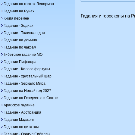
Гадания на картах Ленорман
Гадания на Рунах
Гадания и гороскопы на Pr
Книга перемен
Гадание - Зодиак
Гадание - Талисман дня
Гадание на домино
Гадание по чакрам
Тибетское гадание МО
Гадание Пифагора
Гадание - Колесо фортуны
Гадание - хрустальный шар
Гадание - Зеркало Мира
Гадание на Новый год 2027
Гадание на Рождество и Святки
Арабское гадание
Гадание - Абстракция
Гадание Маджонг
Гадания по цитатам
Гадание - Оракул Сибиллы