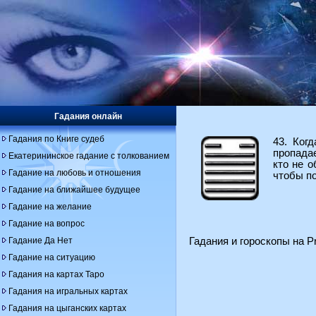
Гадания онлайн
Гадания по Книге судеб
43. Ког
пропадае
Екатерининское гадание с толкованием
кто не 
Гадание на любовь и отношения
чтобы по
Гадание на ближайшее будущее
Гадание на желание
Гадание на вопрос
Гадания и гороскопы на Pr
Гадание Да Нет
Гадание на ситуацию
Гадания на картах Таро
Гадания на игральных картах
Гадания на цыганских картах