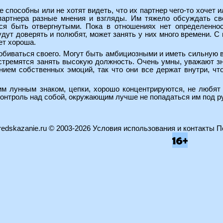
 способны или не хотят видеть, что их партнер чего-то хочет и
 партнера разные мнения и взгляды. Им тяжело обсуждать с
ся быть отвергнутыми. Пока в отношениях нет определеннос
удут доверять и полюбят, может занять у них много времени. С 
ет хороша.
биваться своего. Могут быть амбициозными и иметь сильную в
стремятся занять высокую должность. Очень умны, уважают зна
ием собственных эмоций, так что они все держат внутри, что
м лунным знаком, цепки, хорошо концентрируются, не любят 
контроль над собой, окружающим лучше не попадаться им под рук
edskazanie.ru
© 2003-2026
Условия использования и контакты
П