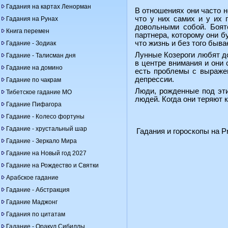
Гадания на картах Ленорман
В отношениях они часто не
что у них самих и у их
Гадания на Рунах
довольными собой. Боят
Книга перемен
партнера, которому они б
что жизнь и без того быва
Гадание - Зодиак
Лунные Козероги любят до
Гадание - Талисман дня
в центре внимания и они 
Гадание на домино
есть проблемы с выражен
депрессии.
Гадание по чакрам
Люди, рожденные под эти
Тибетское гадание МО
людей. Когда они теряют 
Гадание Пифагора
Гадание - Колесо фортуны
Гадание - хрустальный шар
Гадания и гороскопы на Pr
Гадание - Зеркало Мира
Гадание на Новый год 2027
Гадание на Рождество и Святки
Арабское гадание
Гадание - Абстракция
Гадание Маджонг
Гадания по цитатам
Гадание - Оракул Сибиллы