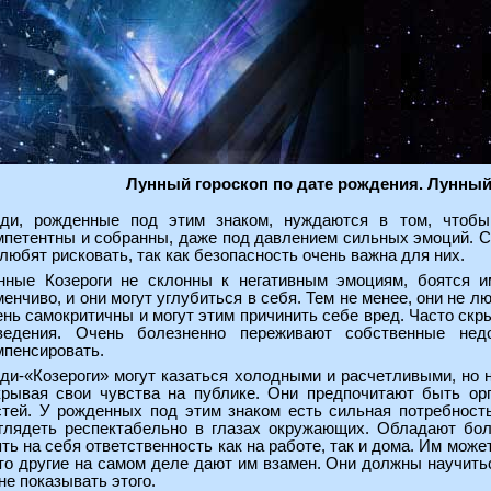
Лунный гороскоп по дате рождения. Лунный 
ди, рожденные под этим знаком, нуждаются в том, чтобы
мпетентны и собранны, даже под давлением сильных эмоций. С
 любят рисковать, так как безопасность очень важна для них.
нные Козероги не склонны к негативным эмоциям, боятся и
менчиво, и они могут углубиться в себя. Тем не менее, они не л
ень самокритичны и могут этим причинить себе вред. Часто ск
ведения. Очень болезненно переживают собственные нед
мпенсировать.
ди-«Козероги» могут казаться холодными и расчетливыми, но 
крывая свои чувства на публике. Они предпочитают быть ор
стей. У рожденных под этим знаком есть сильная потребност
глядеть респектабельно в глазах окружающих. Обладают бол
ять на себя ответственность как на работе, так и дома. Им може
что другие на самом деле дают им взамен. Они должны научить
не показывать этого.