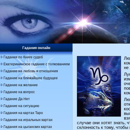
Гадания онлайн
Гадания по Книге судеб
Лю
ко
Екатерининское гадание с толкованием
не
Гадание на любовь и отношения
Лу
Гадание на ближайшее будущее
из
оч
Гадание на желание
по
Гадание на вопрос
ко
Гадание Да Нет
Лю
от
Гадание на ситуацию
ко
Гадания на картах Таро
вы
вз
Гадания на игральных картах
случае они хотят знать, 
Гадания на цыганских картах
склонность к тому, чтобы 