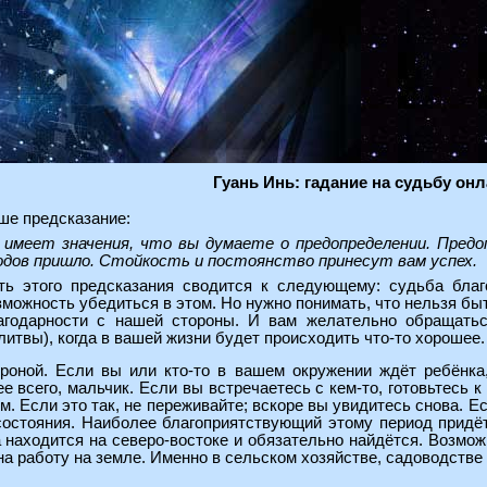
Гуань Инь: гадание на судьбу он
ше предсказание:
 имеет значения, что вы думаете о предопределении. Предо
одов пришло. Стойкость и постоянство принесут вам успех.
ть этого предсказания сводится к следующему: судьба благ
зможность убедиться в этом. Но нужно понимать, что нельзя 
агодарности с нашей стороны. И вам желательно обращатьс
литвы), когда в вашей жизни будет происходить что-то хорошее.
роной. Если вы или кто-то в вашем окружении ждёт ребёнка
ее всего, мальчик. Если вы встречаетесь с кем-то, готовьтесь 
м. Если это так, не переживайте; вскоре вы увидитесь снова. 
остояния. Наиболее благоприятствующий этому период придётс
а находится на северо-востоке и обязательно найдётся. Возмож
на работу на земле. Именно в сельском хозяйстве, садоводстве