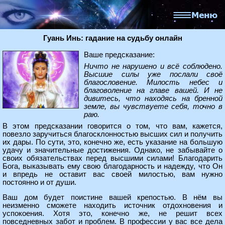
Гуань Инь: гадание на судьбу онлайн
Ваше предсказание:
Ничто не нарушено и всё соблюдено.
Высшие силы уже послали своё
благословение. Милость небес и
благоволение на главе вашей. И не
дивитесь, что находясь на бренной
земле, вы чувствуете себя, точно в
раю.
В этом предсказании говорится о том, что вам, кажется,
повезло заручиться благосклонностью высших сил и получить
их дары. По сути, это, конечно же, есть указание на большую
удачу и значительные достижения. Однако, не забывайте о
своих обязательствах перед высшими силами! Благодарить
Бога, выказывать ему свою благодарность и надежду, что Он
и впредь не оставит вас своей милостью, вам нужно
постоянно и от души.
Ваш дом будет поистине вашей крепостью. В нём вы
неизменно сможете находить источник отдохновения и
успокоения. Хотя это, конечно же, не решит всех
повседневных забот и проблем. В профессии у вас все дела