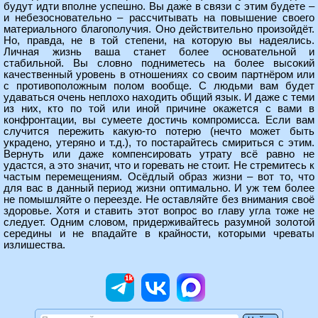
будут идти вполне успешно. Вы даже в связи с этим будете –
и небезосновательно – рассчитывать на повышение своего
материального благополучия. Оно действительно произойдёт.
Но, правда, не в той степени, на которую вы надеялись.
Личная жизнь ваша станет более основательной и
стабильной. Вы словно подниметесь на более высокий
качественный уровень в отношениях со своим партнёром или
с противоположным полом вообще. С людьми вам будет
удаваться очень неплохо находить общий язык. И даже с теми
из них, кто по той или иной причине окажется с вами в
конфронтации, вы сумеете достичь компромисса. Если вам
случится пережить какую-то потерю (нечто может быть
украдено, утеряно и т.д.), то постарайтесь смириться с этим.
Вернуть или даже компенсировать утрату всё равно не
удастся, а это значит, что и горевать не стоит. Не стремитесь к
частым перемещениям. Осёдлый образ жизни – вот то, что
для вас в данный период жизни оптимально. И уж тем более
не помышляйте о переезде. Не оставляйте без внимания своё
здоровье. Хотя и ставить этот вопрос во главу угла тоже не
следует. Одним словом, придерживайтесь разумной золотой
середины и не впадайте в крайности, которыми чреваты
излишества.