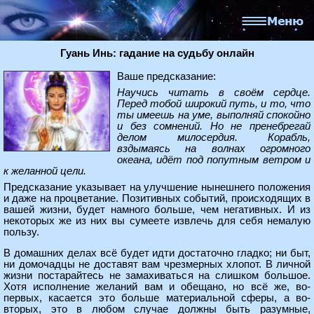
Гуань Инь: гадание на судьбу онлайн
Ваше предсказание:
Научись читать в своём сердце.
Перед тобой широкий путь, и то, что
ты имеешь на уме, выполняй спокойно
и без сомнений. Но не пренебрегай
делом милосердия. Корабль,
вздымаясь на волнах огромного
океана, идёт под попутным ветром и
к желанной цели.
Предсказание указывает на улучшение нынешнего положения
и даже на процветание. Позитивных событий, происходящих в
вашей жизни, будет намного больше, чем негативных. И из
некоторых же из них вы сумеете извлечь для себя немалую
пользу.
В домашних делах всё будет идти достаточно гладко; ни быт,
ни домочадцы не доставят вам чрезмерных хлопот. В личной
жизни постарайтесь не замахиваться на слишком большое.
Хотя исполнение желаний вам и обещано, но всё же, во-
первых, касается это больше материальной сферы, а во-
вторых, это в любом случае должны быть разумные,