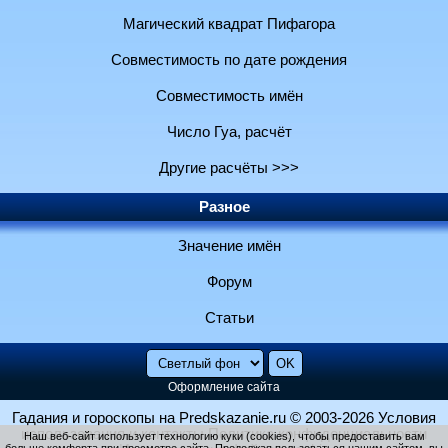
Магический квадрат Пифагора
Совместимость по дате рождения
Совместимость имён
Число Гуа, расчёт
Другие расчёты >>>
Разное
Значение имён
Форум
Статьи
Оформление сайта
Гадания и гороскопы на Predskazanie.ru
© 2003-2026
Условия
использования и контакты
Политика конфиденциальности
Наш веб-сайт использует технологию куки (cookies), чтобы предоставить вам