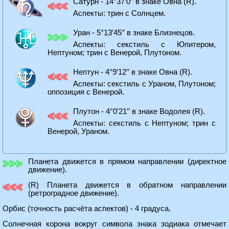
Сатурн - 14°37′0′′ в знаке Овна (R).
Аспекты: трин с Солнцем.
Уран - 5°13′45′′ в знаке Близнецов.
Аспекты: секстиль с Юпитером,
Нептуном; трин с Венерой, Плутоном.
Нептун - 4°9′12′′ в знаке Овна (R).
Аспекты: секстиль с Ураном, Плутоном;
оппозиция с Венерой.
Плутон - 4°0′21′′ в знаке Водолея (R).
Аспекты: секстиль с Нептуном; трин с
Венерой, Ураном.
Планета движется в прямом направлении (директное
движение).
(R) Планета движется в обратном направлении
(ретроградное движение).
Орбис (точность расчёта аспектов) - 4 градуса.
Солнечная корона вокруг символа знака зодиака отмечает