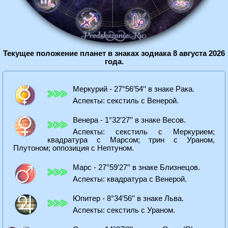
Текущее положение планет в знаках зодиака 8 августа 2026
года.
Меркурий - 27°56′54′′ в знаке Рака.
Аспекты: секстиль с Венерой.
Венера - 1°32′27′′ в знаке Весов.
Аспекты: секстиль с Меркурием;
квадратура с Марсом; трин с Ураном,
Плутоном; оппозиция с Нептуном.
Марс - 27°59′27′′ в знаке Близнецов.
Аспекты: квадратура с Венерой.
Юпитер - 8°34′56′′ в знаке Льва.
Аспекты: секстиль с Ураном.