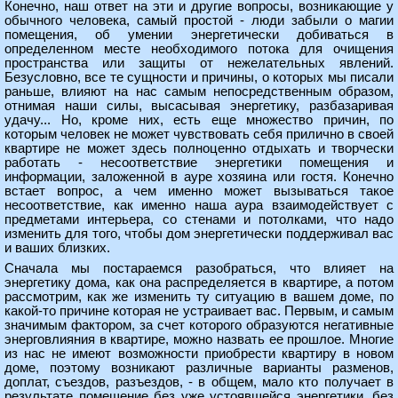
Конечно, наш ответ на эти и другие вопросы, возникающие у
обычного человека, самый простой - люди забыли о магии
помещения, об умении энергетически добиваться в
определенном месте необходимого потока для очищения
пространства или защиты от нежелательных явлений.
Безусловно, все те сущности и причины, о которых мы писали
раньше, влияют на нас самым непосредственным образом,
отнимая наши силы, высасывая энергетику, разбазаривая
удачу... Но, кроме них, есть еще множество причин, по
которым человек не может чувствовать себя прилично в своей
квартире не может здесь полноценно отдыхать и творчески
работать - несоответствие энергетики помещения и
информации, заложенной в ауре хозяина или гостя. Конечно
встает вопрос, а чем именно может вызываться такое
несоответствие, как именно наша аура взаимодействует с
предметами интерьера, со стенами и потолками, что надо
изменить для того, чтобы дом энергетически поддерживал вас
и ваших близких.
Сначала мы постараемся разобраться, что влияет на
энергетику дома, как она распределяется в квартире, а потом
рассмотрим, как же изменить ту ситуацию в вашем доме, по
какой-то причине которая не устраивает вас. Первым, и самым
значимым фактором, за счет которого образуются негативные
энерговлияния в квартире, можно назвать ее прошлое. Многие
из нас не имеют возможности приобрести квартиру в новом
доме, поэтому возникают различные варианты разменов,
доплат, съездов, разъездов, - в общем, мало кто получает в
результате помещение без уже устоявшейся энергетики, без