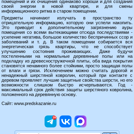
помещений и их очищения одинаково хороши и для создания
своей энергии в новой квартире, и для смены
информационного ритма в старом помещении.
Предметы начинают излучать в пространство ту
отрицательную информацию, которую они успели накопить.
Это приводит к дополнительному загрязнению ауры
помещения со всеми вытекающими отсюда последствиями -
усиление негатива, большое количество беспричинных ссор и
заболеваний и т. д. В таком помещении собирается вся
энергетическая грязь квартиры, что не способствует
улучшению состояния проживающих. Даже будучи
постеленными на нормальные деревянные полы или на
подкладку из древесностружечной плиты, оба вида покрытия
становятся ненамного более стойкими, просто защищая полы
от влаги и грязи. Исключением можно считать дорогой и
ненадежный шерстяной ковролин, который при контакте с
деревом проявляет лучшие защитные свойства шерсти, но его
возможности слишком быстро исчерпываются. Год -
максимальный срок действия защиты шерстяного ковролина,
положенного на деревянную основу.
Сайт:
www.predskazanie.ru