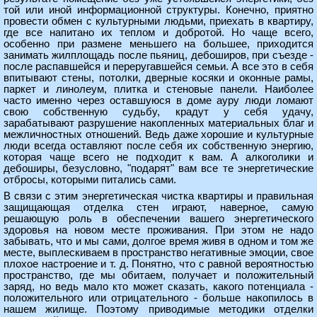
той или иной информационной структуры. Конечно, приятно
провести обмен с культурными людьми, приехать в квартиру,
где все напитано их теплом и добротой. Но чаще всего,
особенно при размене меньшего на большее, приходится
занимать жилплощадь после пьяниц, дебоширов, при съезде -
после распавшейся и переругавшейся семьи. А все это в себя
впитывают стены, потолки, дверные косяки и оконные рамы,
паркет и линолеум, плитка и стеновые панели. Наиболее
часто именно через оставшуюся в доме ауру люди ломают
свою собственную судьбу, крадут у себя удачу,
зарабатывают разрушение накопленных материальных благ и
межличностных отношений. Ведь даже хорошие и культурные
люди всегда оставляют после себя их собственную энергию,
которая чаще всего не подходит к вам. А алкоголики и
дебоширы, безусловно, "подарят" вам все те энергетические
отбросы, которыми питались сами.
В связи с этим энергетическая чистка квартиры и правильная
защищающая отделка стен играют, наверное, самую
решающую роль в обеспечении вашего энергетического
здоровья на новом месте проживания. При этом не надо
забывать, что и мы сами, долгое время живя в одном и том же
месте, выплескиваем в пространство негативные эмоции, свое
плохое настроение и т. д. Понятно, что с равной вероятностью
пространство, где мы обитаем, получает и положительный
заряд, но ведь мало кто может сказать, какого потенциала -
положительного или отрицательного - больше накопилось в
нашем жилище. Поэтому приводимые методики отделки