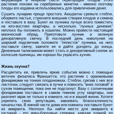
мерцающие в неярком свете перегородки плодов этого
растения похожи на серебряные монетки - именно поэтому
плоды его издавна использовались для привлечения денег.
Сушить лунарию проще простого. Аккуратно срежьте стебли,
оборвите листья, стряхните внешние створки плодов и семена
и поставьте в вазу. Букет из лунника лучше всего поместить
на юго-востоке квартиры, а несколько "лунных денежек"
неплохо бы положить в кошелек. Можно провести настоящий
магический обряд. Приготовьте лунник и зеленую
декоративную свечку. В последний день новолуния на
широкий подсвечник положите "лепесток" лунника, на него
поставьте свечу, зажгите ее и дайте догореть до конца.
Денежным талисманом может стать и декоративный снопик из
колосьев пшеницы, им хорошо бы украсить кухню.
Жизнь скучна?
Расцветить ее, привлечь яркие события можно с помощью
веточек физалиса Франшетта: это растение с оранжевыми
фонариками на тонких плодоножках. Стебли, срезав с них все
листочки, следует связать в пучки и повесить "вниз головой" в
сухом помещении, пока они не подсохнут. Вазу с солнечными
фонариками поставьте в самом темном углу квартиры, они
разгонят мрак не только в комнате, но и в вашей жизни. Хотите
укрепить свою репутацию, завоевать благосклонность
начальства. В южной части дома или комнаты поставьте букет
из амаранта. Неплохо бы найти место для амаранта в
гостиной - его ярко-бордовые сережки, каждая длиной до