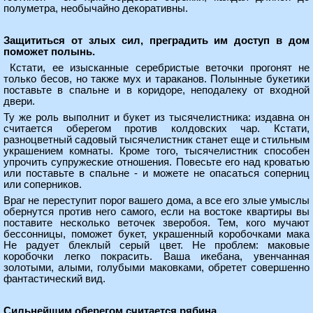
полуметра, необычайно декоративны.
Защититься от злых сил, преградить им доступ в дом
поможет полынь.
Кстати, ее изысканные серебристые веточки прогонят не
только бесов, но также мух и тараканов. Полынные букетики
поставьте в спальне и в коридоре, неподалеку от входной
двери.
Ту же роль выполнит и букет из тысячелистника: издавна он
считается оберегом против колдовских чар. Кстати,
разноцветный садовый тысячелистник станет еще и стильным
украшением комнаты. Кроме того, тысячелистник способен
упрочить супружеские отношения. Повесьте его над кроватью
или поставьте в спальне - и можете не опасаться соперниц
или соперников.
Враг не переступит порог вашего дома, а все его злые умыслы
обернутся против него самого, если на востоке квартиры вы
поставите несколько веточек зверобоя. Тем, кого мучают
бессонницы, поможет букет, украшенный коробочками мака
Не радует блеклый серый цвет. Не проблем: маковые
коробочки легко покрасить. Ваша икебана, увенчанная
золотыми, алыми, голубыми маковками, обретет совершенно
фантастический вид.
Сильнейшим оберегом считается рябина.