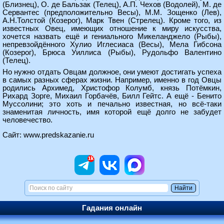
(Близнец), О. де Бальзак (Телец), А.П. Чехов (Водолей), М. де
Сервантес (предположительно Весы), М.М. Зощенко (Лев),
А.Н.Толстой (Козерог), Марк Твен (Стрелец). Кроме того, из
известных Овец, имеющих отношение к миру искусства,
хочется назвать ещё и гениального Микеланджело (Рыбы),
непревзойдённого Хулио Иглесиаса (Весы), Мела Гибсона
(Козерог), Брюса Уиллиса (Рыбы), Рудольфо Валентино
(Телец).
Но нужно отдать Овцам должное, они умеют достигать успеха
в самых разных сферах жизни. Например, именно в год Овцы
родились Архимед, Христофор Колумб, князь Потёмкин,
Рихард Зорге, Михаил Горбачёв, Билл Гейтс. А ещё - Бенито
Муссолини; это хоть и печально известная, но всё-таки
знаменитая личность, имя которой ещё долго не забудет
человечество.
Сайт:
www.predskazanie.ru
Гадания онлайн