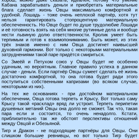
хорош, можно даже сказать, идеален, потому что умение
Кабана зарабатывать деньги и приобретать материальные
блага сделает жизнь Овцы максимально комфортной и
удобной. Лошадь - тоже очень неплохой партнёр, хотя тут
нельзя гарантировать стопроцентную материальную
обеспеченность. Но Овце будет по душе трудолюбие Лошади
и её готовность взять на себя многие рутинные дела и вообще
нести львиную долю ответственности. Кролик умеет быть
терпимым и готов к взаимопониманию. Быть может, из этих
трёх знаков именно с ним Овца достигнет наивысшей
духовной гармонии. Вот только с некоторыми материальными
затруднениями такой паре придётся смириться.
Со Змеёй и Петухом союз у Овцы будет не особенно
удачным, но вероятным. Главное правило успеха в данном
случае - деньги. Если партнёр Овцы сумеет сделать её жизнь
достаточно комфортной, то она готова будет ради этого
поступиться собственными капризами (во всяком случае,
некоторыми из них).
На тех же основаниях - при достойном материальном
обеспечении, Овца готова терпеть и Крысу. Вот только саму
Крысу такой «расклад» вряд ли устроит. Терпеть перипетии
душевных метаний Овцы она долго не сможет. Так что, такая
пара если и состоится, то очень ненадолго. Кстати,
приблизительно так же обстоят перспективы отношений
между Овцой и Обезьяной.
Тигр и Дракон - не подходящие партнёры для Овцы. Они
слишком большие ревнивцы, но вот только Тигр будет