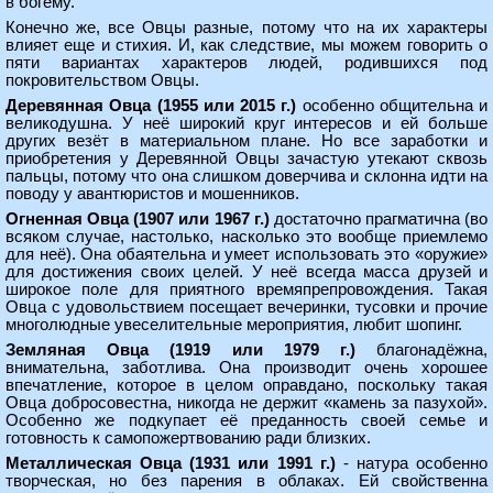
в богему.
Конечно же, все Овцы разные, потому что на их характеры
влияет еще и стихия. И, как следствие, мы можем говорить о
пяти вариантах характеров людей, родившихся под
покровительством Овцы.
Деревянная Овца (1955 или 2015 г.)
особенно общительна и
великодушна. У неё широкий круг интересов и ей больше
других везёт в материальном плане. Но все заработки и
приобретения у Деревянной Овцы зачастую утекают сквозь
пальцы, потому что она слишком доверчива и склонна идти на
поводу у авантюристов и мошенников.
Огненная Овца (1907 или 1967 г.)
достаточно прагматична (во
всяком случае, настолько, насколько это вообще приемлемо
для неё). Она обаятельна и умеет использовать это «оружие»
для достижения своих целей. У неё всегда масса друзей и
широкое поле для приятного времяпрепровождения. Такая
Овца с удовольствием посещает вечеринки, тусовки и прочие
многолюдные увеселительные мероприятия, любит шопинг.
Земляная Овца (1919 или 1979 г.)
благонадёжна,
внимательна, заботлива. Она производит очень хорошее
впечатление, которое в целом оправдано, поскольку такая
Овца добросовестна, никогда не держит «камень за пазухой».
Особенно же подкупает её преданность своей семье и
готовность к самопожертвованию ради близких.
Металлическая Овца (1931 или 1991 г.)
- натура особенно
творческая, но без парения в облаках. Ей свойственна