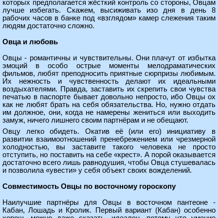
которых предполагается жёсткий контроль со стороны, Овцам
лучше избегать. Скажем, высиживать изо дня в день 8
рабочих часов в банке под «взглядом» камер слежения таким
людям достаточно сложно.
Овца и любовь
Овцы - романтичны и чувствительны. Они плачут от избытка
эмоций в особо острые моменты мелодраматических
фильмов, любят преподносить приятные сюрпризы любимым.
Их нежность и чувственность делают их идеальными
воздыхателями. Правда, заставить их скрепить свои чувства
печатью в паспорте бывает довольно непросто, ибо Овцы ох
как не любят брать на себя обязательства. Но, нужно отдать
им должное, они, когда не намерены жениться или выходить
замуж, ничего лишнего своим партнёрам и не обещают.
Овцу легко обидеть. Окатив её (или его) инициативу в
развитии взаимоотношений пренебрежением или чрезмерной
холодностью, вы заставите такого человека не просто
отступить, но поставить на себе «крест». А порой оказывается
достаточно всего лишь равнодушия, чтобы Овца стушевалась
и позволила «увести» у себя объект своих вожделений.
Совместимость Овцы по восточному гороскопу
Наилучшие партнёры для Овцы в восточном пантеоне -
Кабан, Лошадь и Кролик. Первый вариант (Кабан) особенно