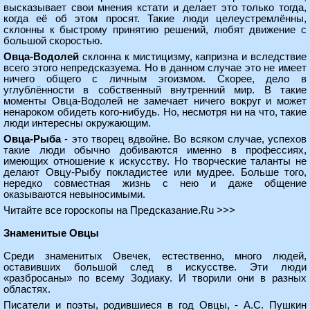
высказывает свои мнения кстати и делает это только тогда,
когда её об этом просят. Такие люди целеустремлённы,
склонны к быстрому принятию решений, любят движение с
большой скоростью.
Овца-Водолей
склонна к мистицизму, капризна и вследствие
всего этого непредсказуема. Но в данном случае это не имеет
ничего общего с личным эгоизмом. Скорее, дело в
углублённости в собственный внутренний мир. В такие
моменты Овца-Водолей не замечает ничего вокруг и может
ненароком обидеть кого-нибудь. Но, несмотря ни на что, такие
люди интересны окружающим.
Овца-Рыба
- это творец вдвойне. Во всяком случае, успехов
такие люди обычно добиваются именно в профессиях,
имеющих отношение к искусству. Но творческие таланты не
делают Овцу-Рыбу покладистее или мудрее. Больше того,
нередко совместная жизнь с нею и даже общение
оказываются невыносимыми.
Читайте все гороскопы на Предсказание.Ru >>>
Знаменитые Овцы
Среди знаменитых Овечек, естественно, много людей,
оставивших большой след в искусстве. Эти люди
«разбросаны» по всему Зодиаку. И творили они в разных
областях.
Писатели и поэты, родившиеся в год Овцы, - А.С. Пушкин