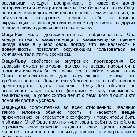
разумными, следует воспринимать с известной долей
осторожности и осмотрительности. Тем более что такая Овца
не станет воплощать свои планы в жизнь самостоятельно, но
обязательно постарается привлечь себе на помощь
окружающих, а впоследствии и вовсе переложить на других
людей львиную долю своих обязанностей.
Овца-Рак
мила, доброжелательна, добросовестна. Она
всегда готова к взаимопомощи и взаимовыручке, причём
иногда даже в ущерб себе, потому что её наивность и
доверчивость позволяет окружающим пользоваться её
усилиями, талантами, временем.
Овце-Льву
свойственны внутренние противоречия. Её
здравый смысл и эмоции далеко не всегда находятся в
гармонии или хотя бы согласии. Но, в любом случае, такая
Овца привлекательна для окружающих, потому что
требовательность Льва и его убежденность в собственном
превосходстве здесь смягчены. Овца-Лев обычно не
выпячивает свои таланты (которые у неё, несомненно,
значительны), а успех охотно делит с теми, кого любит и кто
помог ей достичь успеха.
Овца-Дева
положительна во всех отношениях. Желания
такого человека обычно просты и касаются вещей
приземлённых; он стремится к комфорту, к тому, чтобы быть
любимым. Этой Овце приятно чувствовать себя полезной, она
стремится своевременно отдавать свои долги, причём
касается это и долгов не только денежных, но и моральных и
нравственных.