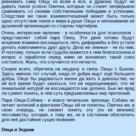
ревновать саму Овцу ко всем и вся, а Дракону будут не
давать покоя успехи Овечки, которые он станет непрерывно
сравнивать со своими собственными победами и успехами.
Следствие же таких взаимоотношений может быть только
одно: отсутствие покоя и мира в душе Овцы и непонимание её
душевной организации со стороны партнёров.
Очень интересное явление - в особенности для психологов -
представляет собой пара Овец. Эти двое готовы будут
искренне взаимно восхищаться, петь дифирамбы и без устали
делать комплименты друг другу. Дела же земные - не по ним.
И поэтому, только если судьба окажется к ним благосклонна и
вопрос о заработке перед ними не возникнет, такой союз
состоится. Жаль, что случается это нечасто.
Скорее всего, обречена на неудачу и связь Овцы с Быком.
Здесь именно тот случай, когда от добра ищут ещё большего
добра. Овце бы радоваться жизни да жить в довольстве, но
ей всё время будет казаться, что её недооценивают, что её
гениальной натурой не восхищаются как должно. Бык же вряд
ли сумеет понять, в чём суть предъявляемых ему претензий.
Пара Овца-Собака - и вовсе печальное зрелище. Собака не
питает иллюзий и фантазии Овцы ей не понятны. Овечка же, в
свою очередь, не сможет понять эту (по её мнению)
пессимистку, которая, к тому же, не в состоянии обеспечить
для неё достойное существование.
Овца и Зодиак