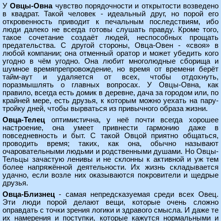
У
Овцы-Овна
чувство порядочности и открытости возведено
в квадрат. Такой человек - идеальный друг, но порой его
откровенность приводит к печальным последствиям, ибо
люди далеко не всегда готовы слушать правду. Кроме того,
такое сочетание создаёт людей, неспособных прощать
предательства. С другой стороны, Овца-Овен - «своя» в
любой компании; она отменный оратор и может убедить кого
угодно в чём угодно. Она любит многолюдные сборища и
шумное времяпрепровождение, но время от времени берёт
тайм-аут и удаляется от всех, чтобы отдохнуть,
поразмышлять о главных вопросах. У Овцы-Овна, как
правило, всегда есть домик в деревне, дача за городом или, по
крайней мере, есть друзья, к которым можно уехать на пару-
тройку дней, чтобы вырваться из привычного образа жизни.
Овца-Телец
оптимистична, у неё почти всегда хорошее
настроение, она умеет привнести гармонию даже в
повседневность и быт. С такой Овцой приятно общаться,
проводить время; таких, как она, обычно называют
очаровательными людьми и родственными душами. Но Овцы-
Тельцы зачастую ленивы и не склонны к активной и уж тем
более напряжённой деятельности. Их жизнь складывается
удачно, если возле них оказываются покровители и щедрые
друзья.
Овца-Близнец
- самая непредсказуемая среди всех Овец.
Эти люди порой делают вещи, которые очень сложно
оправдать с точки зрения логики и здравого смысла. И даже те
их намерения и поступки, которые кажутся нормальными и