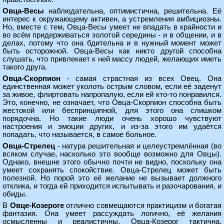
Овца-Весы
наблюдательна, оптимистична, решительна. Её
интерес к окружающему активен, а устремления амбициозны.
Но, вместе с тем, Овца-Весы умеет не впадать в крайности и
во всём придерживаться золотой середины - и в общении, и в
делах, потому что она бдительна и в нужный момент может
быть осторожной. Овца-Весы как никто другой способна
слушать, что привлекает к ней массу людей, желающих иметь
такого друга.
Овца-Скорпион
- самая страстная из всех Овец. Она
единственная может уколоть острым словом, если её заденут
за живое, флиртовать напропалую, если ей кто-то понравился.
Это, конечно, не означает, что Овца-Скорпион способна быть
жестокой или беспринципной, для этого она слишком
порядочна. Но такие люди очень хорошо чувствуют
настроения и эмоции других, и из-за этого им удаётся
попадать, что называется, в самое больное.
Овца-Стрелец
- натура решительная и целеустремлённая (во
всяком случае, насколько это вообще возможно для Овцы).
Однако, внешне этого обычно почти не видно, поскольку она
умеет сохранять спокойствие. Овца-Стрелец может быть
полезной. Но порой это её желание не вызывает должного
отклика, и тогда ей приходится испытывать и разочарования, и
обиды.
В
Овце-Козероге
отлично совмещаются практицизм и богатая
фантазия. Она умеет рассуждать логично, её желания
осмысленны и реалистичны. Овца-Козерог тактична,