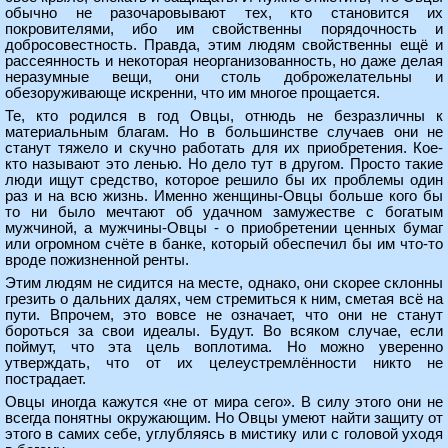
обычно не разочаровывают тех, кто становится их
покровителями, ибо им свойственны порядочность и
добросовестность. Правда, этим людям свойственны ещё и
рассеянность и некоторая неорганизованность, но даже делая
неразумные вещи, они столь доброжелательны и
обезоруживающе искренни, что им многое прощается.
Те, кто родился в год Овцы, отнюдь не безразличны к
материальным благам. Но в большинстве случаев они не
станут тяжело и скучно работать для их приобретения. Кое-
кто называют это ленью. Но дело тут в другом. Просто такие
люди ищут средство, которое решило бы их проблемы один
раз и на всю жизнь. Именно женщины-Овцы больше кого бы
то ни было мечтают об удачном замужестве с богатым
мужчиной, а мужчины-Овцы - о приобретении ценных бумаг
или огромном счёте в банке, который обеспечил бы им что-то
вроде пожизненной ренты.
Этим людям не сидится на месте, однако, они скорее склонны
грезить о дальних далях, чем стремиться к ним, сметая всё на
пути. Впрочем, это вовсе не означает, что они не станут
бороться за свои идеалы. Будут. Во всяком случае, если
поймут, что эта цель воплотима. Но можно уверенно
утверждать, что от их целеустремлённости никто не
пострадает.
Овцы иногда кажутся «не от мира сего». В силу этого они не
всегда понятны окружающим. Но Овцы умеют найти защиту от
этого в самих себе, углубляясь в мистику или с головой уходя