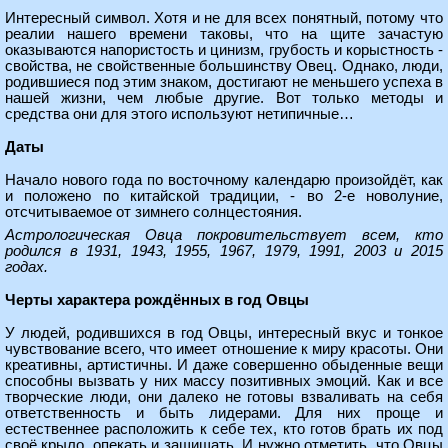
Интересный символ. Хотя и не для всех понятный, потому что
реалии нашего времени таковы, что на щите зачастую
оказываются напористость и цинизм, грубость и корыстность -
свойства, не свойственные большинству Овец. Однако, люди,
родившиеся под этим знаком, достигают не меньшего успеха в
нашей жизни, чем любые другие. Вот только методы и
средства они для этого используют нетипичные…
Даты
Начало нового года по восточному календарю произойдёт, как
и положено по китайской традиции, - во 2-е новолуние,
отсчитываемое от зимнего солнцестояния.
Астрологическая Овца покровительствует всем, кто
родился в 1931, 1943, 1955, 1967, 1979, 1991, 2003 и 2015
годах.
Черты характера рождённых в год Овцы
У людей, родившихся в год Овцы, интересный вкус и тонкое
чувствование всего, что имеет отношение к миру красоты. Они
креативны, артистичны. И даже совершенно обыденные вещи
способны вызвать у них массу позитивных эмоций. Как и все
творческие люди, они далеко не готовы взваливать на себя
ответственность и быть лидерами. Для них проще и
естественнее расположить к себе тех, кто готов брать их под
своё крыло, опекать и защищать. И нужно отметить, что Овцы