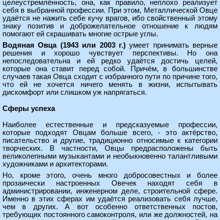
целеустремлённость, она, как правило, неплохо реализует
себя в выбранной профессии. При этом, Металлической Овце
удаётся не нажить себе кучу врагов, ибо свойственный этому
знаку позитив и доброжелательное отношение к людям
помогают ей скрашивать многие острые углы.
Водяная Овца (1943 или 2003 г.)
умеет принимать верные
решения и хорошо чувствует перспективы. Но она
непоследовательна и ей редко удаётся достичь целей,
которые она ставит перед собой. Причём, в большинстве
случаев такая Овца сходит с избранного пути по причине того,
что ей не хочется ничего менять в жизни, испытывать
дискомфорт или слишком уж напрягаться.
Сферы успеха
Наиболее естественные и предсказуемые профессии,
которые подходят Овцам больше всего, - это актёрство,
писательство и другие, традиционно относимые к категории
творческих. В частности, Овцы предрасположены быть
великолепными музыкантами и необыкновенно талантливыми
художниками и архитекторами.
Но, кроме этого, очень много добросовестных и более
прозаически настроенных Овечек находят себя в
администрировании, инженерном деле, строительной сфере.
Именно в этих сферах им удаётся реализовать себя лучше,
чем в других. А вот особенно ответственных постов,
требующих постоянного самоконтроля, или же должностей, на