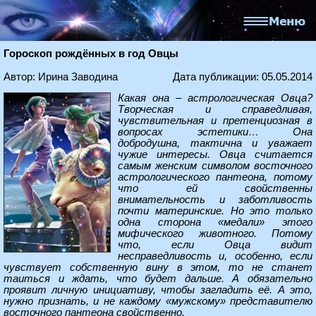
Гороскоп рождённых в год Овцы
Автор: Ирина Заводина
Дата публикации: 05.05.2014
Какая она – астрологическая Овца?
Творческая и справедливая,
чувствительная и претенциозная в
вопросах эстетики… Она
добродушна, тактична и уважает
чужие интересы. Овца считается
самым женским символом восточного
астрологического пантеона, потому
что ей свойственны
внимательность и заботливость
почти материнские. Но это только
одна сторона «медали» этого
мифического животного. Потому
что, если Овца видит
несправедливость и, особенно, если
чувствует собственную вину в этом, то не станет
таиться и ждать, что будет дальше. А обязательно
проявит личную инициативу, чтобы загладить её. А это,
нужно признать, и не каждому «мужскому» представителю
восточного пантеона свойственно.