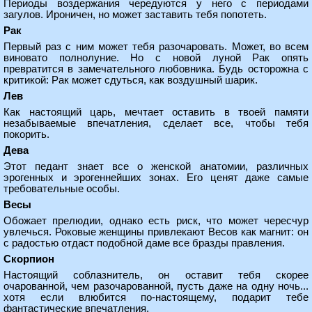
Периоды воздержания чередуются у него с периодами
загулов. Ироничен, но может заставить тебя попотеть.
Рак
Первый раз с ним может тебя разочаровать. Может, во всем
виновато полнолуние. Но с новой луной Рак опять
превратится в замечательного любовника. Будь осторожна с
критикой: Рак может сдуться, как воздушный шарик.
Лев
Как настоящий царь, мечтает оставить в твоей памяти
незабываемые впечатления, сделает все, чтобы тебя
покорить.
Дева
Этот педант знает все о женской анатомии, различных
эрогенных и эрогеннейших зонах. Его ценят даже самые
требовательные особы.
Весы
Обожает прелюдии, однако есть риск, что может чересчур
увлечься. Роковые женщины привлекают Весов как магнит: он
с радостью отдаст подобной даме все бразды правления.
Скорпион
Настоящий соблазнитель, он оставит тебя скорее
очарованной, чем разочарованной, пусть даже на одну ночь...
хотя если влюбится по-настоящему, подарит тебе
фантастические впечатления.