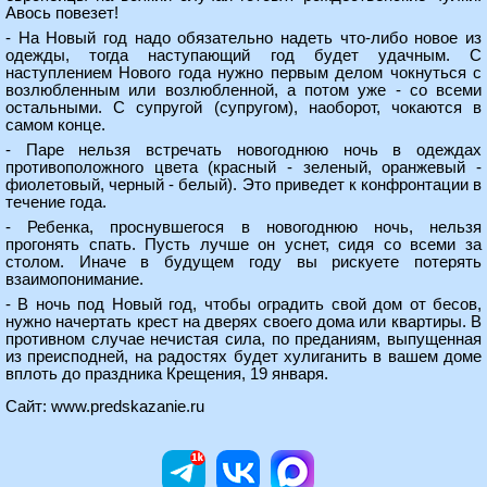
Авось повезет!
- На Новый год надо обязательно надеть что-либо новое из
одежды, тогда наступающий год будет удачным. С
наступлением Нового года нужно первым делом чокнуться с
возлюбленным или возлюбленной, а потом уже - со всеми
остальными. С супругой (супругом), наоборот, чокаются в
самом конце.
- Паре нельзя встречать новогоднюю ночь в одеждах
противоположного цвета (красный - зеленый, оранжевый -
фиолетовый, черный - белый). Это приведет к конфронтации в
течение года.
- Ребенка, проснувшегося в новогоднюю ночь, нельзя
прогонять спать. Пусть лучше он уснет, сидя со всеми за
столом. Иначе в будущем году вы рискуете потерять
взаимопонимание.
- В ночь под Новый год, чтобы оградить свой дом от бесов,
нужно начертать крест на дверях своего дома или квартиры. В
противном случае нечистая сила, по преданиям, выпущенная
из преисподней, на радостях будет хулиганить в вашем доме
вплоть до праздника Крещения, 19 января.
Сайт:
www.predskazanie.ru