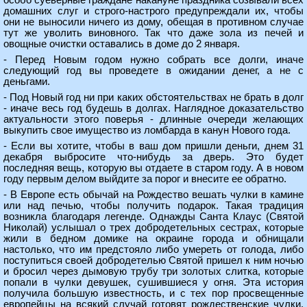
особо суеверные граждане накануне праздника созывали всех
домашних слуг и строго-настрого предупреждали их, чтобы
они не выносили ничего из дому, обещая в противном случае
тут же уволить виновного. Так что даже зола из печей и
овощные очистки оставались в доме до 2 января.
- Перед Новым годом нужно собрать все долги, иначе
следующий год вы проведете в ожидании денег, а не с
деньгами.
- Под Новый год ни при каких обстоятельствах не брать в долг
- иначе весь год будешь в долгах. Наглядное доказательство
актуальности этого поверья - длинные очереди желающих
выкупить свое имущество из ломбарда в канун Нового года.
- Если вы хотите, чтобы в ваш дом пришли деньги, днем 31
декабря выбросите что-нибудь за дверь. Это будет
последняя вещь, которую вы отдаете в старом году. А в новом
году первым делом выйдите за порог и внесите ее обратно.
- В Европе есть обычай на Рождество вешать чулки в камине
или над печью, чтобы получить подарок. Такая традиция
возникла благодаря легенде. Однажды Санта Клаус (Святой
Николай) услышал о трех добродетельных сестрах, которые
жили в бедном домике на окраине города и обнищали
настолько, что им предстояло либо умереть от голода, либо
поступиться своей добродетелью Святой пришел к ним ночью
и бросил через дымовую трубу три золотых слитка, которые
попали в чулки девушек, сушившиеся у огня. Эта история
получила большую известность, и с тех пор просвещенные
европейцы на всякий случай готовят рождественские чулки.