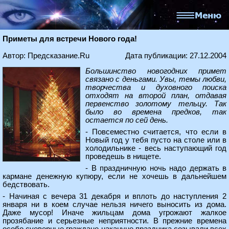
Приметы для встречи Нового года!
Автор: Предсказание.Ru
Дата публикации: 27.12.2004
Большинство новогодних примет
связано с деньгами. Увы, темы любви,
творчества и духовного поиска
отходят на второй план, отдавая
первенство золотому тельцу. Так
было во времена предков, так
остается по сей день.
- Повсеместно считается, что если в
Новый год у тебя пусто на столе или в
холодильнике - весь наступающий год
проведешь в нищете.
- В праздничную ночь надо держать в
кармане денежную купюру, если не хочешь в дальнейшем
бедствовать.
- Начиная с вечера 31 декабря и вплоть до наступления 2
января ни в коем случае нельзя ничего выносить из дома.
Даже мусор! Иначе жильцам дома угрожают жалкое
прозябание и серьезные неприятности. В прежние времена