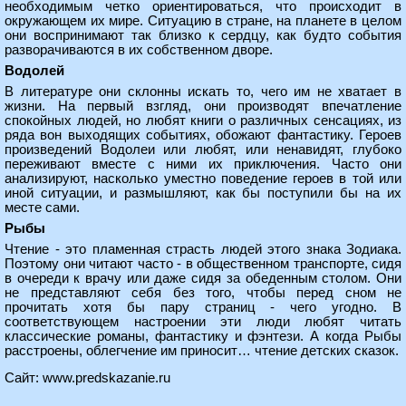
необходимым четко ориентироваться, что происходит в
окружающем их мире. Ситуацию в стране, на планете в целом
они воспринимают так близко к сердцу, как будто события
разворачиваются в их собственном дворе.
Водолей
В литературе они склонны искать то, чего им не хватает в
жизни. На первый взгляд, они производят впечатление
спокойных людей, но любят книги о различных сенсациях, из
ряда вон выходящих событиях, обожают фантастику. Героев
произведений Водолеи или любят, или ненавидят, глубоко
переживают вместе с ними их приключения. Часто они
анализируют, насколько уместно поведение героев в той или
иной ситуации, и размышляют, как бы поступили бы на их
месте сами.
Рыбы
Чтение - это пламенная страсть людей этого знака Зодиака.
Поэтому они читают часто - в общественном транспорте, сидя
в очереди к врачу или даже сидя за обеденным столом. Они
не представляют себя без того, чтобы перед сном не
прочитать хотя бы пару страниц - чего угодно. В
соответствующем настроении эти люди любят читать
классические романы, фантастику и фэнтези. А когда Рыбы
расстроены, облегчение им приносит… чтение детских сказок.
Сайт:
www.predskazanie.ru