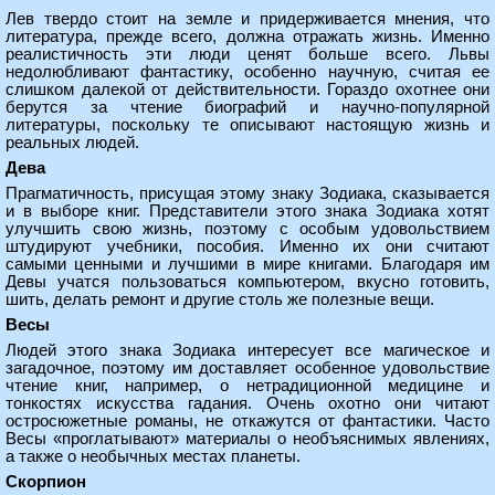
Лев твердо стоит на земле и придерживается мнения, что
литература, прежде всего, должна отражать жизнь. Именно
реалистичность эти люди ценят больше всего. Львы
недолюбливают фантастику, особенно научную, считая ее
слишком далекой от действительности. Гораздо охотнее они
берутся за чтение биографий и научно-популярной
литературы, поскольку те описывают настоящую жизнь и
реальных людей.
Дева
Прагматичность, присущая этому знаку Зодиака, сказывается
и в выборе книг. Представители этого знака Зодиака хотят
улучшить свою жизнь, поэтому с особым удовольствием
штудируют учебники, пособия. Именно их они считают
самыми ценными и лучшими в мире книгами. Благодаря им
Девы учатся пользоваться компьютером, вкусно готовить,
шить, делать ремонт и другие столь же полезные вещи.
Весы
Людей этого знака Зодиака интересует все магическое и
загадочное, поэтому им доставляет особенное удовольствие
чтение книг, например, о нетрадиционной медицине и
тонкостях искусства гадания. Очень охотно они читают
остросюжетные романы, не откажутся от фантастики. Часто
Весы «проглатывают» материалы о необъяснимых явлениях,
а также о необычных местах планеты.
Скорпион