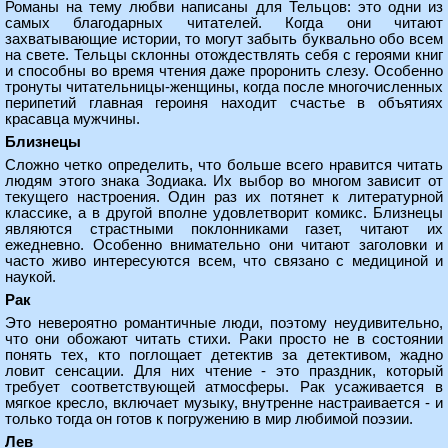
Романы на тему любви написаны для Тельцов: это одни из
самых благодарных читателей. Когда они читают
захватывающие истории, то могут забыть буквально обо всем
на свете. Тельцы склонны отождествлять себя с героями книг
и способны во время чтения даже проронить слезу. Особенно
тронуты читательницы-женщины, когда после многочисленных
перипетий главная героиня находит счастье в объятиях
красавца мужчины.
Близнецы
Сложно четко определить, что больше всего нравится читать
людям этого знака Зодиака. Их выбор во многом зависит от
текущего настроения. Один раз их потянет к литературной
классике, а в другой вполне удовлетворит комикс. Близнецы
являются страстными поклонниками газет, читают их
ежедневно. Особенно внимательно они читают заголовки и
часто живо интересуются всем, что связано с медициной и
наукой.
Рак
Это невероятно романтичные люди, поэтому неудивительно,
что они обожают читать стихи. Раки просто не в состоянии
понять тех, кто поглощает детектив за детективом, жадно
ловит сенсации. Для них чтение - это праздник, который
требует соответствующей атмосферы. Рак усаживается в
мягкое кресло, включает музыку, внутренне настраивается - и
только тогда он готов к погружению в мир любимой поэзии.
Лев