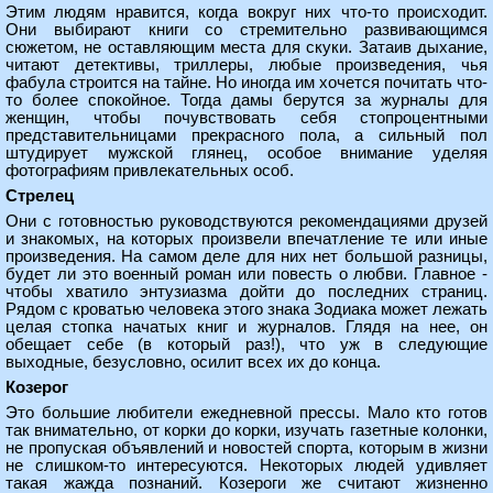
Этим людям нравится, когда вокруг них что-то происходит.
Они выбирают книги со стремительно развивающимся
сюжетом, не оставляющим места для скуки. Затаив дыхание,
читают детективы, триллеры, любые произведения, чья
фабула строится на тайне. Но иногда им хочется почитать что-
то более спокойное. Тогда дамы берутся за журналы для
женщин, чтобы почувствовать себя стопроцентными
представительницами прекрасного пола, а сильный пол
штудирует мужской глянец, особое внимание уделяя
фотографиям привлекательных особ.
Стрелец
Они с готовностью руководствуются рекомендациями друзей
и знакомых, на которых произвели впечатление те или иные
произведения. На самом деле для них нет большой разницы,
будет ли это военный роман или повесть о любви. Главное -
чтобы хватило энтузиазма дойти до последних страниц.
Рядом с кроватью человека этого знака Зодиака может лежать
целая стопка начатых книг и журналов. Глядя на нее, он
обещает себе (в который раз!), что уж в следующие
выходные, безусловно, осилит всех их до конца.
Козерог
Это большие любители ежедневной прессы. Мало кто готов
так внимательно, от корки до корки, изучать газетные колонки,
не пропуская объявлений и новостей спорта, которым в жизни
не слишком-то интересуются. Некоторых людей удивляет
такая жажда познаний. Козероги же считают жизненно