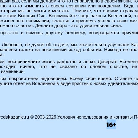
ждый раз, если мы делаем что-то неправильно в своей жизни, то 
жно что-то изменить в своем сознании или поведении. Ведь 
которых мы не могли и мечтать. Помните, что своими страхам
льством Высших Сил. Вспоминайте чаще законы Вселенной, что
 жизненного понимания, счастья и привлечь успех в свою жиз
жного счастья. Делайте добро - это удивительная сила.
корыстно в помощь другому человеку, возвращается приумн
с Любовью, не думая об отдаче, мы значительно улучшаем Ка
влены только на позитивный исход событий. Никогда не откла
а.
м, воспринимайте жизнь радостно и легко. Доверьте Вселенн
сходит ничего, что не связано со словом счастье, не 
 изменений.
их покровителей недоверием. Всему свое время. Станьте ч
чите ответ из Вселенной в виде приятных новых удивительных
edskazanie.ru
© 2003-2026
Условия использования и контакты
П