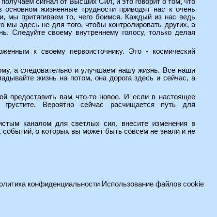
получаем сигнал от Высших Сил, и это говорит о том, что
в основном жизненные трудности приводят нас к очень
и, мы притягиваем то, чего боимся. Каждый из нас ведь
 мы здесь не для того, чтобы контролировать других, а
нь. Следуйте своему внутреннему голосу, только делая
оженным к своему первоисточнику. Это - космический
рму, а следовательно и улучшаем нашу жизнь. Все наши
дывайте жизнь на потом, она дорога здесь и сейчас, а
ой предоставить вам что-то новое. И если в настоящее
грустите. Вероятно сейчас расчищается путь для
истым каналом для светлых сил, внесите изменения в
 событий, о которых вы может быть совсем не знали и не
олитика конфиденциальности
Использование файлов cookie