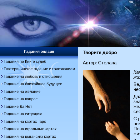
Гадания онлайн
Творите добро
Гадания по Книге судеб
Автор: Стелана
Екатерининское гадание с толкованием
Ка
Гадание на любовь и отношения
жи
Гадание на ближайшее будущее
Ве
не
Гадание на желание
Да
Гадание на вопрос
зн
же
Гадание Да Нет
се
Гадание на ситуацию
С 
Гадания на картах Таро
по
По
Гадания на игральных картах
жи
Гадания на цыганских картах