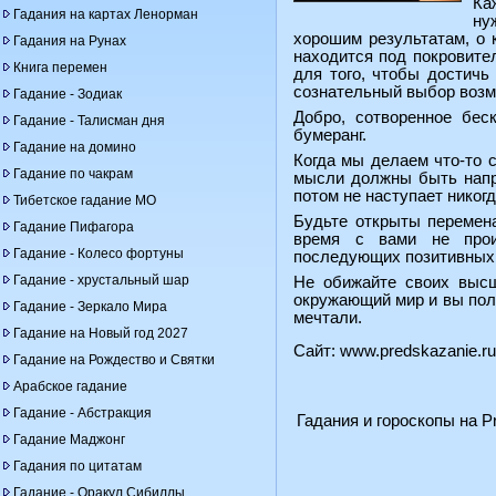
Ка
Гадания на картах Ленорман
ну
хорошим результатам, о 
Гадания на Рунах
находится под покровите
Книга перемен
для того, чтобы достичь
сознательный выбор возмо
Гадание - Зодиак
Добро, сотворенное бес
Гадание - Талисман дня
бумеранг.
Гадание на домино
Когда мы делаем что-то 
Гадание по чакрам
мысли должны быть напра
потом не наступает никогд
Тибетское гадание МО
Будьте открыты перемена
Гадание Пифагора
время с вами не прои
Гадание - Колесо фортуны
последующих позитивных
Гадание - хрустальный шар
Не обижайте своих высш
окружающий мир и вы полу
Гадание - Зеркало Мира
мечтали.
Гадание на Новый год 2027
Сайт:
www.predskazanie.ru
Гадание на Рождество и Святки
Арабское гадание
Гадание - Абстракция
Гадания и гороскопы на Pr
Гадание Маджонг
Гадания по цитатам
Гадание - Оракул Сибиллы