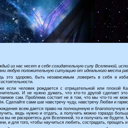
ждый из нас несет в себе созидательную силу Вселенной, ис
зни любую положительную ситуацию от идеального места раб
дь это здорово, быть независимым ,поверить в себя и изба
состоятельности.
же если человек рождается с отрицательной или плохой Ка
ачительно. И не нужно думать, что кто-то другой сделает эт
лаемое сам. Проблема состоит не в том, что мы что-то не може
бя. Сделайте сами шаг навстречу чуду, навстречу Любви и гарм
рождения всем дается право на полноценную и благополучную ж
лучить, ведь нужно и отдать, а получить можно гораздо больш
ка вы не раскроетесь для Вселенной, то и получать не будете.
зни, и для того, чтобы научиться любить, сострадать, прощать 