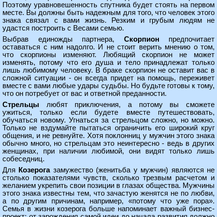
Поэтому уравновешенность спутника будет стоять на первом
месте. Вы должны быть надежным для того, что человек этого
знака связал с вами жизнь. Резким и грубым людям не
удастся построить с Весами семью.
Выбрав единожды партнера,
Скорпион
предпочитает
оставаться с ним надолго. И не стоит верить мнению о том,
что скорпионы изменяют. Любящий скорпион не может
изменять, потому что его душа и тело принадлежат только
лишь любимому человеку. В браке скорпион не оставит вас в
сложной ситуации - он всегда придет на помощь, переживет
вместе с вами любые удары судьбы. Но будьте готовы к тому,
что он потребует от вас и ответной преданности.
Стрельцы
любят приключения, а потому вы сможете
ужиться, только если будете вместе путешествовать,
обучаться новому. Угнаться за стрельцом сложно, но можно.
Только не вздумайте пытаться ограничить его широкий круг
общения, и не ревнуйте. Хотя поклонниц у мужчин этого знака
обычно много, но стрельцам это неинтересно - ведь в других
женщинах, при наличии любимой, они видят только лишь
собеседниц.
Для
Козерога
замужество (женитьба у мужчин) являются не
столько показателями чувств, сколько трезвым расчетом и
желанием укрепить свои позиции в глазах общества. Мужчины
этого знака известны тем, что зачастую женятся не по любви,
а по другим причинам, например, «потому что уже пора».
Семья в жизни козерога больше напоминает важный бизнес-
проект: от зарождения самой идеи до начала развития должно