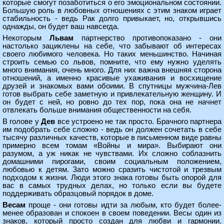
которые смогут позаботиться о его эмоциональном состоянии.
Большую роль в любовных отношениях с этим знаком играет
стабильность - ведь Рак долго привыкает, но, открывшись
однажды, он будет ваш навсегда.
Некоторым
Львам
партнерство противопоказано - они
настолько зациклены на себе, что забывают об интересах
своего любимого человека. Но таких меньшинство. Начиная
строить семью со львов, помните, что ему нужно уделять
много внимания, очень много. Для них важна внешняя сторона
отношений, а именно красивые ухаживания и восхищение
друзей и знакомых вами обоими. В спутницы мужчина-Лев
готов выбрать себе заметную и привлекательную женщину. И
он будет с ней, но ровно до тех пор, пока она не начнет
отвлекать больше внимания общественности на себя.
В голове у
Дев
все устроено не так просто. Брачного партнера
им подобрать себе сложно - ведь он должен сочетать в себе
тысячу различных качеств, которые в письменном виде равны
примерно всем томам «Войны и мира». Выбирают они
разумом, а уж никак не чувствами. Их сложно соблазнить
домашними пирогами, своим социальным положением,
любовью к детям. Зато можно сразить чистотой и трезвым
подходом к жизни. Люди этого знака готовы быть опорой для
вас в самых трудных делах, но только если вы будете
поддерживать образцовый порядок в доме.
Весам
проще - они готовы идти за любым, кто будет более-
менее образован и спокоен в своем поведении. Весы один из
знаков, который просто создан для любви и гармонии.