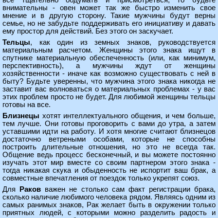
все тщательно обдумать и присмотреться, то будьте
внимательны - овен может так же быстро изменить свое
мнение и в другую сторону. Такие мужчины будут верны
семье, но не забудьте поддерживать его инициативу и давать
ему простор для действий. Без этого он заскучает.
Тельцы
, как один из земных знаков, руководствуется
материальным расчетом. Женщины этого знака ищут в
спутнике материальную обеспеченность (или, как минимум,
перспективность), а мужчины ждут от женщины
хозяйственности - иначе как возможно существовать с ней в
быту? Будьте уверенны, что мужчина этого знака никогда не
заставит вас волноваться о материальных проблемах - у вас
этих проблем просто не будет. Для любимой женщины тельцы
готовы на все.
Близнецы
хотят интеллектуального общения, и чем больше,
тем лучше. Они готовы проговорить с вами до утра, а затем
уставшими идти на работу. И хотя многие считают близнецов
достаточно ветреными особами, которые не способны
построить длительные отношения, но это не всегда так.
Общение ведь процесс бесконечный, и вы можете постоянно
изучать этот мир вместе со своим партнером этого знака -
тогда никакая скука и обыденность не испортит ваш брак, а
совместные впечатления от поездок только укрепят союз.
Для
Раков
важен не столько сам факт регистрации брака,
сколько наличие любимого человека рядом. Являясь одним из
самых ранимых знаков, Рак желает быть в окружении только
приятных людей, с которыми можно разделить радость и