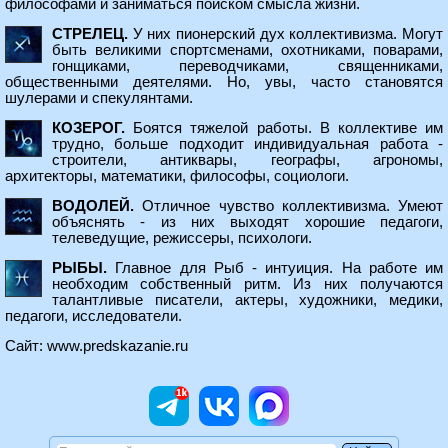
философами и заниматься поиском смысла жизни.
СТРЕЛЕЦ.
У них пионерский дух коллективизма. Могут
быть великими спортсменами, охотниками, поварами,
гонщиками, переводчиками, священниками,
общественными деятелями. Но, увы, часто становятся
шулерами и спекулянтами.
КОЗЕРОГ.
Боятся тяжелой работы. В коллективе им
трудно, больше подходит индивидуальная работа -
строители, антиквары, географы, агрономы,
архитекторы, математики, философы, социологи.
ВОДОЛЕЙ.
Отличное чувство коллективизма. Умеют
объяснять - из них выходят хорошие педагоги,
телеведущие, режиссеры, психологи.
РЫБЫ.
Главное для Рыб - интуиция. На работе им
необходим собственный ритм. Из них получаются
талантливые писатели, актеры, художники, медики,
педагоги, исследователи.
Сайт:
www.predskazanie.ru