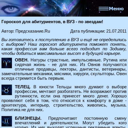
Гороскоп для абитуриентов, в ВУЗ - по звездам!
Автор: Предсказание.Ru
Дата публикации: 21.07.2011
Вы готовитесь к поступлению в ВУЗ и ещё не определились
с выбором? Наш гороскоп абитуриента поможет понять,
какая профессия вам больше всего подходит по Зодиаку,
чтобы добиться максимальных высот в будущей карьере.
ОВЕН.
Натуры страстные, импульсивные. Рутина или
сидячая жизнь - не для них. Из Овнов получаются
отличные продавцы, лекторы, дантисты, ветеринары,
замечательные механики, мясники, хирурги, скульпторы. Овен
всегда стремится быть первым.
ТЕЛЕЦ.
В юности Тельцы много думают о выборе
профессии, мечтают разбогатеть. Не возражают против
рутинности, если она принесет много денег. Хорошо
проявляют себя в том, что относится к комфорту в доме -
архитектура, интерьер, строительство, живопись, музыка.
Политика не для них.
БЛИЗНЕЦЫ.
Предпочитают постоянную смену
впечатлений и деятельности. Могут убедить кого
угодно. Из них выходят успешные рекламные агенты,