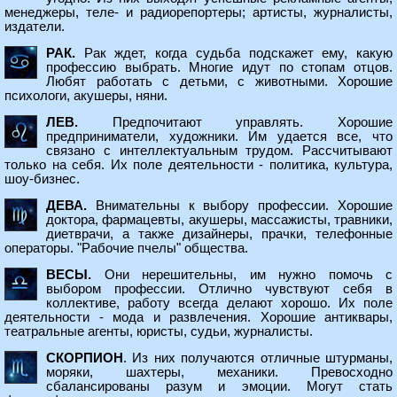
менеджеры, теле- и радиорепортеры; артисты, журналисты,
издатели.
РАК.
Рак ждет, когда судьба подскажет ему, какую
профессию выбрать. Многие идут по стопам отцов.
Любят работать с детьми, с животными. Хорошие
психологи, акушеры, няни.
ЛЕВ.
Предпочитают управлять. Хорошие
предприниматели, художники. Им удается все, что
связано с интеллектуальным трудом. Рассчитывают
только на себя. Их поле деятельности - политика, культура,
шоу-бизнес.
ДЕВА.
Внимательны к выбору профессии. Хорошие
доктора, фармацевты, акушеры, массажисты, травники,
диетврачи, а также дизайнеры, прачки, телефонные
операторы. "Рабочие пчелы" общества.
ВЕСЫ.
Они нерешительны, им нужно помочь с
выбором профессии. Отлично чувствуют себя в
коллективе, работу всегда делают хорошо. Их поле
деятельности - мода и развлечения. Хорошие антиквары,
театральные агенты, юристы, судьи, журналисты.
СКОРПИОН
. Из них получаются отличные штурманы,
моряки, шахтеры, механики. Превосходно
сбалансированы разум и эмоции. Могут стать