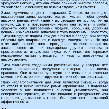
уразумеет наконец, что она стала причиной чьих-то проблем,
то обязательно поможет, во всяком случае, чем сможет.
Змеи вдумчивы и ценят прекрасное. Они охотно посещают
выставочные залы, галереи, театры, желая, чтобы ручеёк
высоких впечатлений извне к их сердцам не иссякал ни на
минуту. Да и в повседневной жизни они эстеты и любят
окружить себя интересными людьми, хорошими, дорогими
вещами, изысканными запахами и тому подобным. Кроме того,
Змеи никогда не падают «лицом в грязь» в беседе, они всегда
образцы для подражания в одежде, манерах, речи. Но при
этом даёт о себе знать врождённое змеиное коварство,
заставляющее их при подозрении другого человека в
простоватости, отсутствии вкуса или иных его «грехах»
немедленно начать относиться к нему с презрением и
высокомерием.
Змеи считаются созданиями расчётливыми, у которых всё
всегда спланировано, продумано и которых не застанешь
врасплох. Они отлично чувствуют критичные или сложные
моменты и быстро ориентируются в таких обстоятельствах.
Явно неблагоприятными для Змей являются ситуации, когда
их ставят в некие жёсткие рамки ограничений. В подобных
условиях у них появляется высокая утомляемость, они
совершенно теряются, от этого впадают в раздражение или
гнев, и их деятельность теряет большую часть возможной
эффективности.