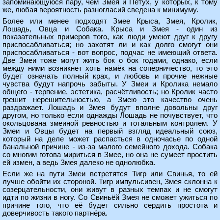
запоминающуюся пару, чем Змея и Петух, у которых, к тому
же, любая вероятность разногласий сведена к минимуму.
Более или менее подходят Змее Крыса, Змея, Кролик,
Лошадь, Овца и Собака. Крыса и Змея - один из
показательных примеров того, как люди умеют друг к другу
приспосабливаться; но захотят ли и как долго смогут они
приспосабливаться - вот вопрос, подчас не имеющий ответа.
Две Змеи тоже могут жить бок о бок годами, однако, если
между ними возникнет хоть намёк на соперничество, то это
будет означать полный крах, и любовь и прочие нежные
чувства будут напрочь забыты. У Змеи и Кролика немало
общего - терпение, эстетика, расчётливость; но Кролик часто
грешит нерешительностью, а Змею это качество очень
раздражает. Лошадь и Змея будут вполне довольны друг
другом, но только если однажды Лошадь не почувствует, что
окольцована змеиной ревностью и тотальным контролем. У
Змеи и Овцы будет на первый взгляд идеальный союз,
который на деле может распасться в одночасье по одной
банальной причине - из-за малого семейного дохода. Собака
со многим готова мириться в Змее, но она не сумеет простить
ей измен, а ведь Змея далеко не однолюбка.
Если же на пути Змеи встретятся Тигр или Свинья, то ей
лучше обойти их стороной. Тигр импульсивен, Змея склонна к
созерцательности, они живут в разных темпах и не смогут
идти по жизни в ногу. Со Свиньёй Змея не сможет ужиться по
причине того, что её будет сильно сердить простота и
доверчивость такого партнёра.