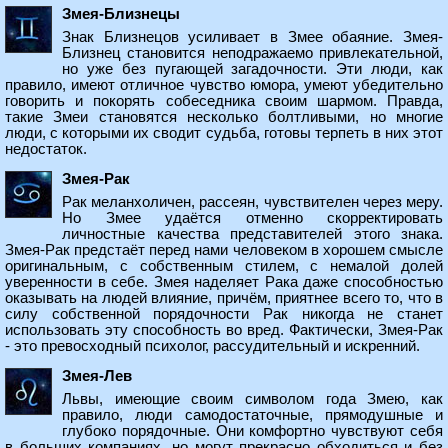
Змея-Близнецы
Знак Близнецов усиливает в Змее обаяние. Змея-
Близнец становится неподражаемо привлекательной,
но уже без пугающей загадочности. Эти люди, как
правило, имеют отличное чувство юмора, умеют убедительно
говорить и покорять собеседника своим шармом. Правда,
такие Змеи становятся несколько болтливыми, но многие
люди, с которыми их сводит судьба, готовы терпеть в них этот
недостаток.
Змея-Рак
Рак меланхоличен, рассеян, чувствителен через меру.
Но Змее удаётся отменно скорректировать
личностные качества представителей этого знака.
Змея-Рак предстаёт перед нами человеком в хорошем смысле
оригинальным, с собственным стилем, с немалой долей
уверенности в себе. Змея наделяет Рака даже способностью
оказывать на людей влияние, причём, приятнее всего то, что в
силу собственной порядочности Рак никогда не станет
использовать эту способность во вред. Фактически, Змея-Рак
- это превосходный психолог, рассудительный и искренний.
Змея-Лев
Львы, имеющие своим символом года Змею, как
правило, люди самодостаточные, прямодушные и
глубоко порядочные. Они комфортно чувствуют себя
в больших компаниях, но могут прекрасно обходиться и без