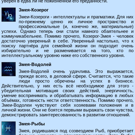
уверен в едва ли не пожизненной его преданности.
Змея-Козерог
Змеи-Козероги - интеллектуалы и прагматики. Для них
по-прежнему ценно их личное пространство и
профессиональные (и, конечно же, материальные)
успехи. Однако теперь они стали намного обаятельнее и
коммуникабельнее. Помимо прочего, Козерог-Змея - человек
достаточно уверенный в себе. Уверенный настолько, что к
поиску партнёра для семейной жизни он подходит очень
избирательно и не разменивается на того, кто по
интеллектуальному уровню ниже его собственного уровня.
Змея-Водолей
Змея-Водолей очень удачлива. Это выражается,
прежде всего, в деловой сфере. Считается, что такие
люди просто обречены на успех в бизнесе.
Действительно, у них есть всё необходимое для этого -
убедительная мотивация своих действий, энергичность,
умение воспринимать и обрабатывать информацию в любых
объёмах, готовность нести ответственность. Помимо прочего,
Змеи-Водолеи чувствуют себя хозяевами положения и в
личной жизни. Они не боятся первыми выражать свои чувства,
демонстрировать заинтересованность в развитии отношений.
Змея-Рыбы
Змея, родившаяся под созвездием Рыб, приобретает