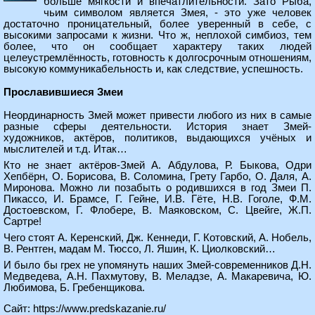
больше мягкости и впечатлительности. Зато Рыба,
чьим символом является Змея, - это уже человек
достаточно проницательный, более уверенный в себе, с
высокими запросами к жизни. Что ж, неплохой симбиоз, тем
более, что он сообщает характеру таких людей
целеустремлённость, готовность к долгосрочным отношениям,
высокую коммуникабельность и, как следствие, успешность.
Прославившиеся Змеи
Неординарность Змей может привести любого из них в самые
разные сферы деятельности. История знает Змей-
художников, актёров, политиков, выдающихся учёных и
мыслителей и т.д. Итак…
Кто не знает актёров-Змей А. Абдулова, Р. Быкова, Одри
Хепбёрн, О. Борисова, В. Соломина, Грету Гарбо, О. Даля, А.
Миронова. Можно ли позабыть о родившихся в год Змеи П.
Пикассо, И. Брамсе, Г. Гейне, И.В. Гёте, Н.В. Гоголе, Ф.М.
Достоевском, Г. Флобере, В. Маяковском, С. Цвейге, Ж.П.
Сартре!
Чего стоят А. Керенский, Дж. Кеннеди, Г. Котовский, А. Нобель,
В. Рентген, мадам М. Тюссо, Л. Яшин, К. Циолковский…
И было бы грех не упомянуть наших Змей-современников Д.Н.
Медведева, А.Н. Пахмутову, В. Меладзе, А. Макаревича, Ю.
Любимова, Б. Гребенщикова.
Сайт:
https://www.predskazanie.ru/