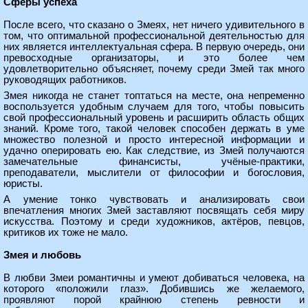
Сферы успеха
После всего, что сказано о Змеях, нет ничего удивительного в
том, что оптимальной профессиональной деятельностью для
них является интеллектуальная сфера. В первую очередь, они
превосходные организаторы, и это более чем
удовлетворительно объясняет, почему среди Змей так много
руководящих работников.
Змея никогда не станет топтаться на месте, она непременно
воспользуется удобным случаем для того, чтобы повысить
свой профессиональный уровень и расширить область общих
знаний. Кроме того, такой человек способен держать в уме
множество полезной и просто интересной информации и
удачно оперировать ею. Как следствие, из Змей получаются
замечательные финансисты, учёные-практики,
преподаватели, мыслители от философии и богословия,
юристы.
А умение тонко чувствовать и анализировать свои
впечатления многих Змей заставляют посвящать себя миру
искусства. Поэтому и среди художников, актёров, певцов,
критиков их тоже не мало.
Змея и любовь
В любви Змеи романтичны и умеют добиваться человека, на
которого «положили глаз». Добившись же желаемого,
проявляют порой крайнюю степень ревности и