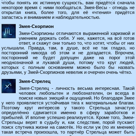
чтобы понять их истинную сущность, вам придётся сначала
некоторое время с ними пообщаться. Змея-Весы - отнюдь не
открытая книга, более того, для её «чтения» придётся
запастись и вниманием и наблюдательностью.
Змея-Скорпион
Змеи-Скорпионы отличаются выраженной харизмой и
умением держать себя. У них, кажется, на всё готов
ответ, и скажут они только то, что хотят, чтобы от них
услышали. Правда, там, в душе, всё не так гладко, но
посторонний никогда об этом и не догадается. Впрочем,
посторонний не будет допущен даже на порог этой
неоднозначной и лукавой души, потому что круг людей,
которых с полным основанием можно было бы назвать
друзьями, у Змей-Скорпионов невелик и очерчен очень чётко.
Змея-Стрелец
Змея-Стрелец - личность весьма интересная. Такой
человек любопытен и любознателен, он всегда в
поиске новых эмоций и ощущений. Но благодаря Змее
у него проявляется устойчивая тяга к материальным благам.
Поэтому круг интересов у такого Стрельца зачастую
определённо сдвигается именно в сферу заработков и
прибылей. И вполне успешно реализуется. Кроме того, Змеи-
Стрельцы верят в судьбу и, как следствие, порой пускают
поиск спутника жизни на самотёк. Но если уж (по их мнению)
такая встреча произошла, то партнёр Стрельца может быть