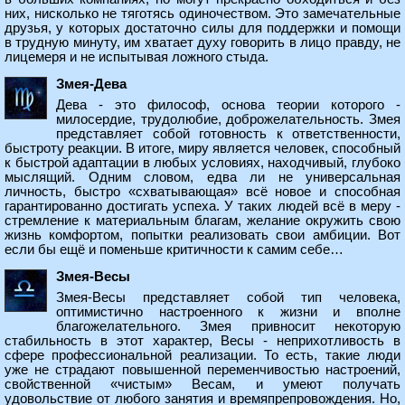
них, нисколько не тяготясь одиночеством. Это замечательные
друзья, у которых достаточно силы для поддержки и помощи
в трудную минуту, им хватает духу говорить в лицо правду, не
лицемеря и не испытывая ложного стыда.
Змея-Дева
Дева - это философ, основа теории которого -
милосердие, трудолюбие, доброжелательность. Змея
представляет собой готовность к ответственности,
быстроту реакции. В итоге, миру является человек, способный
к быстрой адаптации в любых условиях, находчивый, глубоко
мыслящий. Одним словом, едва ли не универсальная
личность, быстро «схватывающая» всё новое и способная
гарантированно достигать успеха. У таких людей всё в меру -
стремление к материальным благам, желание окружить свою
жизнь комфортом, попытки реализовать свои амбиции. Вот
если бы ещё и поменьше критичности к самим себе…
Змея-Весы
Змея-Весы представляет собой тип человека,
оптимистично настроенного к жизни и вполне
благожелательного. Змея привносит некоторую
стабильность в этот характер, Весы - неприхотливость в
сфере профессиональной реализации. То есть, такие люди
уже не страдают повышенной переменчивостью настроений,
свойственной «чистым» Весам, и умеют получать
удовольствие от любого занятия и времяпрепровождения. Но,