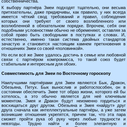
собственничества.
К выбору партнёра Змеи подходят тщательно, они весьма
притязательны, даже придирчивы, как правило, у них всегда
имеется чёткий свод требований и правил, соблюдения
которых они требуют от своего возлюбленного или
возлюбленной в обязательном порядке. Впрочем, себя они
подобными условностями обычно не обременяют, оставляя за
собой право быть свободными в поступках и словах. И,
естественно, именно такая система двойных стандартов
зачастую и становится настоящим камнем преткновения в
отношениях Змеи со своей «половинкой».
Но если всё же Змее удалось достичь в семье или любовной
связи с партнёром компромисса, то такой союз будет
стабильным и интересным для обоих.
Совместимость для Змеи по Восточному гороскопу
Наилучшими партнёрами для Змеи являются Бык, Дракон,
Обезьяна, Петух. Бык вынослив и работоспособен, он в
состоянии обеспечить Змее тот образ жизни, которого ей бы
хотелось, а это обычно является для неё ключевым
моментом. Змея и Дракон будут неизменно гордиться и
восхищаться друг другом. Обезьяна и Змея «найдут» друг
друга сначала как интеллектуальные партнёры, а уже затем
возникшие отношения укрепятся, причем так, что эта пара
сможет пройти рука об руку через любые трудности и
невзгоды. Трудно найти и более элегантную и