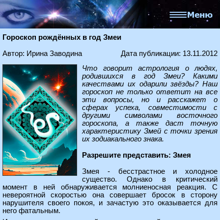
Гороскоп рождённых в год Змеи
Автор: Ирина Заводина
Дата публикации: 13.11.2012
Что говорит астрология о людях,
родившихся в год Змеи? Какими
качествами их одарили звёзды? Наш
гороскоп не только ответит на все
эти вопросы, но и расскажет о
сферах успеха, совместимости с
другими символами восточного
гороскопа, а также даст точную
характеристику Змей с точки зрения
их зодиакального знака.
Разрешите представить: Змея
Змея - бесстрастное и холодное
существо. Однако в критический
момент в ней обнаруживается молниеносная реакция. С
невероятной скоростью она совершает бросок в сторону
нарушителя своего покоя, и зачастую это оказывается для
него фатальным.