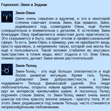
Гороскоп: Змея и Зодиак
Змея-Овен
Овен очень серьёзен и вдумчив, и это в некоторой
степени смягчает эгоизм Змеи. Как правило, Змея,
родившаяся под созвездием Овна, ещё более
созерцательна и внимательна к деталям. К эстетизму Змеи
благодаря Овну прибавляется известная доля практичности.
Это сказывается в быту, находит отклик в профессиональной
сфере. То есть Змея-Овен, к примеру, уже не приобретёт вещь
просто красивую, а непременно такую, которой она могла бы
ещё и пользоваться. Такой человек стабилен во вкусовых
пристрастиях в плане моды, мест отдыха и т.п. Знак Овна,
помимо прочего, делает Змею менее расточительной.
Змея-Телец
Змея-Телец - это ещё больше элегантности и ещё
более развитая интуиция. Кроме того, Телец
добавляет Змее добросовестности, а Змея
«одаривает» Тельца финансовой удачей. Эти люди
любознательны, открыты новым идеям и знаниям, поэтому
круг их интересов чрезвычайно широк. А поскольку Телец
подчинён стихии Земли, то Змея-Телец имеет очень много
шансов постичь красоту вполне земную - красоту тела. И от
этого Змеи, родившиеся под знаком Тельца, часто становятся
непревзойдёнными любовниками.