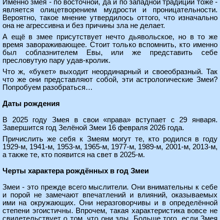
Именно змея - по восточной, да и по западной традиции тоже -
является олицетворением мудрости и проницательности.
Вероятно, такое мнение утвердилось оттого, что изначально
она не агрессивна и без причины зла не делает.
А ещё в змее присутствует нечто дьявольское, но в то же
время завораживающее. Стоит только вспомнить, кто именно
был соблазнителем Евы, или же представить себе
пресловутую пару удав-кролик.
Что ж, «букет» выходит неординарный и своеобразный. Так
что же они представляют собой, эти астрологические Змеи?
Попробуем разобраться…
Даты рождения
В 2025 году Змея в свои «права» вступает с 29 января.
Завершится год Зелёной Змеи 16 февраля 2026 года.
Причислить же себя к Змеям могут те, кто родился в году
1929-м, 1941-м, 1953-м, 1965-м, 1977-м, 1989-м, 2001-м, 2013-м,
а также те, кто появится на свет в 2025-м.
Черты характера рождённых в год Змеи
Змеи - это прежде всего мыслители. Они внимательны к себе
и порой не замечают впечатлений и влияний, оказываемых
ими на окружающих. Они неразговорчивы и в определённой
степени эгоистичны. Впрочем, такая характеристика вовсе не
свидетельствует о том, что они злы. Больше того, если Змея