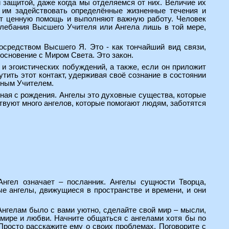
и защитой, даже когда мы отделяемся от них. Величие их
 им задействовать определённые жизненные течения и
ют ценную помощь и выполняют важную работу. Человек
лебания Высшего Учителя или Ангела лишь в той мере,
средством Высшего Я. Это - как тончайший вид связи,
основение с Миром Света. Это закон.
и эгоистических побуждений, а также, если он приложит
тить этот контакт, удерживая своё сознание в состоянии
вным Учителем.
иная с рождения. Ангелы это духовные существа, которые
твуют много ангелов, которые помогают людям, заботятся
нгел означает – посланник. Ангелы сущности Творца,
е ангелы, движущиеся в пространстве и времени, и они
 Ангелам было с вами уютно, сделайте свой мир – мысли,
 мире и любви. Начните общаться с ангелами хотя бы по
Просто расскажите ему о своих проблемах. Поговорите с