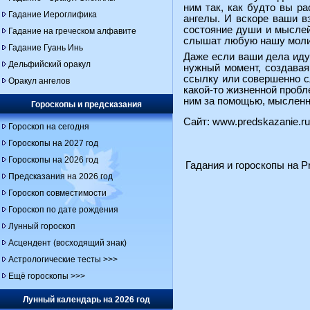
ним так, как будто вы р
Гадание Иероглифика
ангелы. И вскоре ваши в
состояние души и мыслей
Гадание на греческом алфавите
слышат любую нашу молит
Гадание Гуань Инь
Даже если ваши дела идут
Дельфийский оракул
нужный момент, создавая
ссылку или совершенно с
Оракул ангелов
какой-то жизненной пробл
ним за помощью, мысленн
Гороскопы и предсказания
Сайт:
www.predskazanie.ru
Гороскоп на сегодня
Гороскопы на 2027 год
Гороскопы на 2026 год
Гадания и гороскопы на Pr
Предсказания на 2026 год
Гороскоп совместимости
Гороскоп по дате рождения
Лунный гороскоп
Асцендент (восходящий знак)
Астрологические тесты >>>
Ещё гороскопы >>>
Лунный календарь на 2026 год