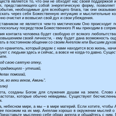
ществ является то, что они не обходят нас своей поддержкой 
я, представляющего собой энергетическую форму, позволяет
обытия, необходимые для всеобщего блага, так они оказыва
скать через себя Божественную интуицию и мыслительные ко
нно очистил и возвысил свой дух и свои убеждения.
авником не является чем-то мистическим Оно происходит по
поскольку посредством Божественного Я мы приходим в соприк
ия контакта человека будет свободно от всякого любопытства 
звышением своей личности, - ему будет дана возможность ощу
ать в постоянном общении со своим Ангелом или Высшим духо
гел-хранитель, который рядом с нами находится всю жизнь, нач
ют с людьми здесь и сейчас, а вовсе не когда-то давно. Сущес
мле.
под свою святую опеку,
страдающего - утешай,
делах помогай,
я, во веки веков, Аминь".
елю)
ета, созданы Богом для служения душам на земле. Слово А
астотах, которые обычно невидимы. Существуют бесчисленны
м.
, небесном мире, а мы – в мире материй. Если хотите, чтобы
лее похожим на их мир. Ангелам хорошо в окружении мыслей о
 Представьте мысленно себе образ ангела и общайтесь с ним. 