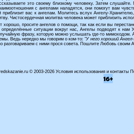
ассказываете это своему близкому человеку. Затем слушайте
заимоотношения с ангелами наладятся, они помогут вам чувст
 приблизит вас к ангелам. Молитесь вслух Ангелу-Хранителю,
ву. Чистосердечная молитва человека может приблизить испол
 хорошо, просите ангелов о помощи, так как если вы перестан
 определённые ситуации вокруг нас, Ангелы подводят к нам У
лучайную фразу, которую можно услышать где-то мимоходом. А 
емы. Ведь нередко мы говорим о ком-то:
"У него хороший Ангел
о разговариваем с ними прося совета. Пошлите Любовь своим А
edskazanie.ru
© 2003-2026
Условия использования и контакты
П