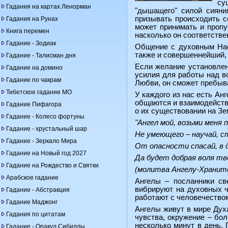
су
Гадания на картах Ленорман
"дышащего" силой сияни
призывать происходить с
Гадания на Рунах
может принимать и пропу
Книга перемен
насколько он соответстве
Гадание - Зодиак
Общение с духовным Наст
также и совершеннейший, 
Гадание - Талисман дня
Если желание установлен
Гадание на домино
усилия для работы над во
Гадание по чакрам
Любви, он сможет пребыв
Тибетское гадание МО
У каждого из нас есть Ан
общаются и взаимодейству
Гадание Пифагора
о их существовании на Зе
Гадание - Колесо фортуны
"Ангел мой, возьми меня 
Гадание - хрустальный шар
Не умеющего – научай, 
Гадание - Зеркало Мира
От опасности спасай, в 
Гадание на Новый год 2027
Да будет добрая воля тво
Гадание на Рождество и Святки
(молитва Ангелу-Хранит
Арабское гадание
Ангелы – посланники св
вибрируют на духовных ч
Гадание - Абстракция
работают с человечество
Гадание Маджонг
Ангелы живут в мире Духа
Гадания по цитатам
чувства, окружение – бо
несколько минут в день.
Гадание - Оракул Сибиллы