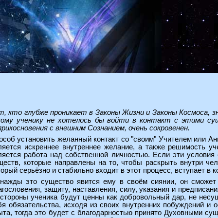
т, кто глубже проникает в Законы Жизни и Законы Космоса, 
кому ученику не хотелось бы войти в контакт с этими с
прикосновения с внешним Сознанием, очень сокровенен.
особ установить желанный контакт со "своим" Учителем или А
ляется искреннее внутреннее желание, а также решимость уч
ляется работа над собственной личностью. Если эти условия
ществ, которые направлены на то, чтобы раскрыть внутри че
торый серьёзно и стабильно входит в этот процесс, вступает в 
нажды это существо явится ему в своём сиянии, он сможет
агословения, защиту, наставления, силу, указания и предписа
 стороны ученика будут ценны как добровольный дар, не несу
бя обязательства, исходя из своих внутренних побуждений и о
ыта, тогда это будет с благодарностью принято Духовными су