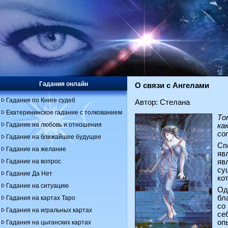
Гадания онлайн
О связи с Ангелами
Гадания по Книге судеб
Автор: Стелана
Екатерининское гадание с толкованием
То
Гадание на любовь и отношения
ка
со
Гадание на ближайшее будущее
Сп
Гадание на желание
яв
Гадание на вопрос
яв
су
Гадание Да Нет
ко
Гадание на ситуацию
Од
бл
Гадания на картах Таро
со
Гадания на игральных картах
се
оп
Гадания на цыганских картах