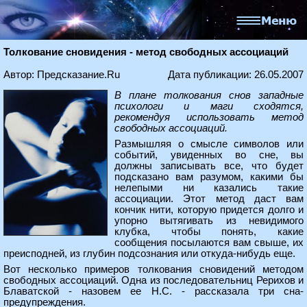
Толкование сновидения - метод свободных ассоциаций
Автор: Предсказание.Ru
Дата публикации: 26.05.2007
В плане толкования снов западные
психологи и маги сходятся,
рекомендуя использовать метод
свободных ассоциаций.
Размышляя о смысле символов или
событий, увиденных во сне, вы
должны записывать все, что будет
подсказано вам разумом, какими бы
нелепыми ни казались такие
ассоциации. Этот метод даст вам
кончик нити, которую придется долго и
упорно вытягивать из невидимого
клубка, чтобы понять, какие
сообщения посылаются вам свыше, их
преисподней, из глубин подсознания или откуда-нибудь еще.
Вот несколько примеров толкования сновидений методом
свободных ассоциаций. Одна из последовательниц Рерихов и
Блаватской - назовем ее Н.С. - рассказала три сна-
предупреждения.