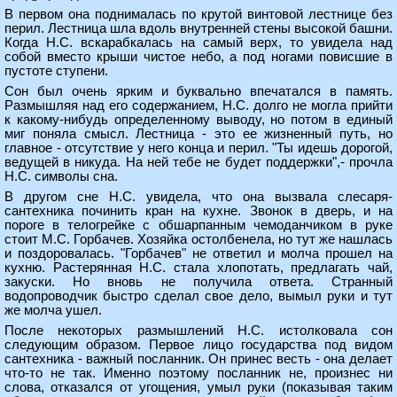
В первом она поднималась по крутой винтовой лестнице без
перил. Лестница шла вдоль внутренней стены высокой башни.
Когда Н.С. вскарабкалась на самый верх, то увидела над
собой вместо крыши чистое небо, а под ногами повисшие в
пустоте ступени.
Сон был очень ярким и буквально впечатался в память.
Размышляя над его содержанием, Н.С. долго не могла прийти
к какому-нибудь определенному выводу, но потом в единый
миг поняла смысл. Лестница - это ее жизненный путь, но
главное - отсутствие у него конца и перил. "Ты идешь дорогой,
ведущей в никуда. На ней тебе не будет поддержки",- прочла
Н.С. символы сна.
В другом сне Н.С. увидела, что она вызвала слесаря-
сантехника починить кран на кухне. Звонок в дверь, и на
пороге в телогрейке с обшарпанным чемоданчиком в руке
стоит М.С. Горбачев. Хозяйка остолбенела, но тут же нашлась
и поздоровалась. "Горбачев" не ответил и молча прошел на
кухню. Растерянная Н.С. стала хлопотать, предлагать чай,
закуски. Но вновь не получила ответа. Странный
водопроводчик быстро сделал свое дело, вымыл руки и тут
же молча ушел.
После некоторых размышлений Н.С. истолковала сон
следующим образом. Первое лицо государства под видом
сантехника - важный посланник. Он принес весть - она делает
что-то не так. Именно поэтому посланник не, произнес ни
слова, отказался от угощения, умыл руки (показывая таким