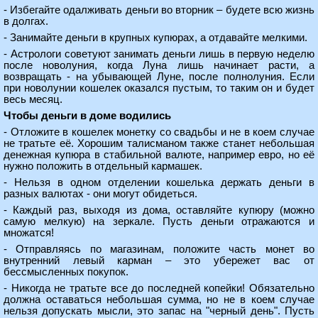
- Избегайте одалживать деньги во вторник – будете всю жизнь
в долгах.
- Занимайте деньги в крупных купюрах, а отдавайте мелкими.
- Астрологи советуют занимать деньги лишь в первую неделю
после новолуния, когда Луна лишь начинает расти, а
возвращать - на убывающей Луне, после полнолуния. Если
при новолунии кошелек оказался пустым, то таким он и будет
весь месяц.
Чтобы деньги в доме водились
- Отложите в кошелек монетку со свадьбы и не в коем случае
не тратьте её. Хорошим талисманом также станет небольшая
денежная купюра в стабильной валюте, например евро, но её
нужно положить в отдельный кармашек.
- Нельзя в одном отделении кошелька держать деньги в
разных валютах - они могут обидеться.
- Каждый раз, выходя из дома, оставляйте купюру (можно
самую мелкую) на зеркале. Пусть деньги отражаются и
множатся!
- Отправляясь по магазинам, положите часть монет во
внутренний левый карман – это убережет вас от
бессмысленных покупок.
- Никогда не тратьте все до последней копейки! Обязательно
должна оставаться небольшая сумма, но не в коем случае
нельзя допускать мысли, это запас на "черный день". Пусть