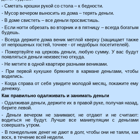
- Сметать крошки рукой со стола – к бедности.
- Мусор вечером выносить из дома – терять деньги.
- В доме свистеть – все деньги просвистишь.
- Если ногти обрезать во вторник и в пятницу – всегда богатым
будешь.
- Всегда держите дома веник метлой кверху (защищает также
от непрошеных гостей, точнее - от недобрых посетителей).
- Пожертвуйте на церковь деньги, любую сумму. У вас будут
появляться деньги неизвестно откуда.
- Не метите в одной квартире разными вениками.
- При первой кукушке брякните в кармане деньгами, чтобы
водились.
- Когда справа от себя увидите молодой месяц, покажите ему
денежку.
Как правильно одалживать и занимать деньги
- Одалживая деньги, держите их в правой руке, получая назад,
берите левой.
- Деньги вечером не занимают, не отдают и не считают:
водиться не будут. Лучше все манипуляции с деньгами
совершать утром.
- В понедельник денег не дают в долг, чтобы они не таяли, как
воск, в течение всей недели.