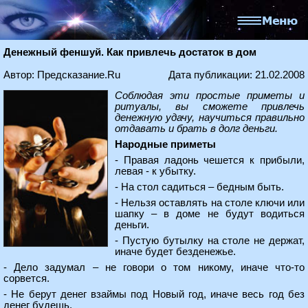
Денежный феншуй. Как привлечь достаток в дом
Автор: Предсказание.Ru
Дата публикации: 21.02.2008
Соблюдая эти простые приметы и
ритуалы, вы сможете привлечь
денежную удачу, научиться правильно
отдавать и брать в долг деньги.
Народные приметы
- Правая ладонь чешется к прибыли,
левая - к убытку.
- На стол садиться – бедным быть.
- Нельзя оставлять на столе ключи или
шапку – в доме не будут водиться
деньги.
- Пустую бутылку на столе не держат,
иначе будет безденежье.
- Дело задумал – не говори о том никому, иначе что-то
сорвется.
- Не берут денег взаймы под Новый год, иначе весь год без
денег будешь.