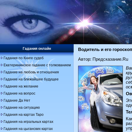
Гадания онлайн
Водитель и его гороско
Гадания по Книге судеб
Автор: Предсказание.Ru
Екатерининское гадание с толкованием
Ва
Гадание на любовь и отношения
кр
ру
Гадание на ближайшее будущее
се
Гадание на желание
ос
Гадание на вопрос
Ов
Эт
Гадание Да Нет
од
Гадание на ситуацию
Те
Гадания на картах Таро
Ка
Гадания на игральных картах
ра
уп
Гадания на цыганских картах