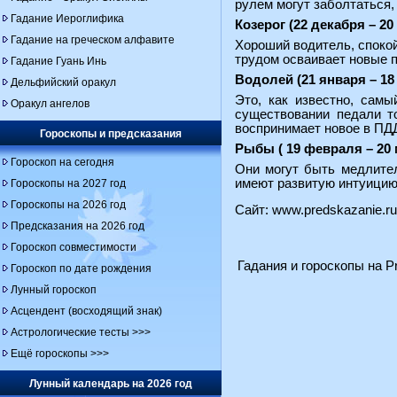
рулем могут заболтаться,
Гадание Иероглифика
Козерог (22 декабря – 20
Гадание на греческом алфавите
Хороший водитель, спокой
трудом осваивает новые 
Гадание Гуань Инь
Водолей (21 января – 18
Дельфийский оракул
Это, как известно, самы
Оракул ангелов
существовании педали т
воспринимает новое в ПДД
Гороскопы и предсказания
Рыбы ( 19 февраля – 20 
Гороскоп на сегодня
Они могут быть медлител
имеют развитую интуицию,
Гороскопы на 2027 год
Гороскопы на 2026 год
Сайт:
www.predskazanie.ru
Предсказания на 2026 год
Гороскоп совместимости
Гадания и гороскопы на Pr
Гороскоп по дате рождения
Лунный гороскоп
Асцендент (восходящий знак)
Астрологические тесты >>>
Ещё гороскопы >>>
Лунный календарь на 2026 год