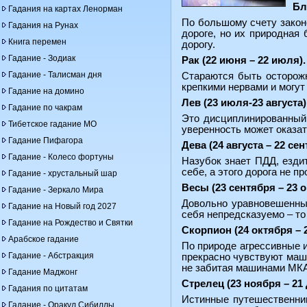
Бл
Гадания на картах Ленорман
По большому счету закон
Гадания на Рунах
дороге, но их природная
Книга перемен
дорогу.
Гадание - Зодиак
Рак (22 июня – 22 июля).
Гадание - Талисман дня
Стараются быть осторожн
крепкими нервами и могут 
Гадание на домино
Лев (23 июля-23 августа)
Гадание по чакрам
Это дисциплинированный 
Тибетское гадание МО
уверенность может оказат
Гадание Пифагора
Дева (24 августа – 22 сен
Гадание - Колесо фортуны
Назубок знает ПДД, ездит
себе, а этого дорога не пр
Гадание - хрустальный шар
Весы (23 сентября – 23 о
Гадание - Зеркало Мира
Довольно уравновешенный
Гадание на Новый год 2027
себя непредсказуемо – то
Гадание на Рождество и Святки
Скорпион (24 октября – 
Арабское гадание
По природе агрессивные 
Гадание - Абстракция
прекрасно чувствуют маши
не забитая машинами МК
Гадание Маджонг
Стрелец (23 ноября – 21 
Гадания по цитатам
Истинные путешественник
Гадание - Оракул Сибиллы