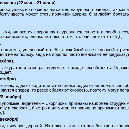
изнецы (22 мая – 21 июня).
опослушны, но по мелочам охотно нарушают правила, так как н
 болтливость может стать причиной аварии. Они любят болтат
ыми, однако их природная неуравновешенность способна соз
запаниковать, однако их плюс в том, что они свято чтят ПДД.
.
водитель, уверенный в себе, спокойный и не склонный к рис
ься не на пользу, ведь на дорогах часто возникают непредсказ
тября).
 аккуратно и семь раз подумает, прежде чем обгонять. Однак
ощает.
ктября).
 знак, однако водители этого знака зодиака не всегда спосо
 рвутся вперед, то резко сбавляют скорость, поэтому могут поп
22 ноября).
и упрямые, водители – Скорпионы признаны наиболее «трудными
ну и скорость, быстро и интуитивно правильно принимают реше
АД.
декабря).
и, живущие дорогой. Их плюс в том, что они быстро накапл