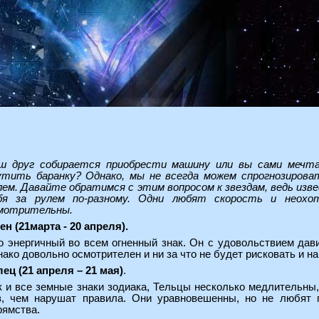
п
ш друг собирается приобрести машину или вы сами мечта
утить баранку? Однако, мы не всегда можем спрогнозироват
лем. Давайте обратимся с этим вопросом к звездам, ведь изв
бя за рулем по-разному. Одни любят скорость и неохо
мотрительны.
ен (21марта - 20 апреля).
о энергичный во всем огненный знак. Он с удовольствием дави
нако довольно осмотрителен и ни за что не будет рисковать и н
лец (21 апреля – 21 мая)
.
к и все земные знаки зодиака, Тельцы несколько медлительны
з, чем нарушат правила. Они уравновешенны, но не любят 
рямства.