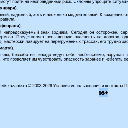
 могут пойти на неоправданный риск. Склонны упрощать ситуацию
 января).
ный, надежный, хоть и несколько медлительный. К вождению от
правила.
 февраля).
й непредсказуемый знак зодиака. Сегодня он осторожен, сер
ормоза. Представляет повышенную опасность на дорогах, од
, мастерски лавирует на перегруженных трассах, его трудно за
марта).
ьны, беззаботны, иногда ведут себя необъяснимо, нарушая 
 что позволяет им чувствовать опасность заранее и избегать ее
edskazanie.ru
© 2003-2026
Условия использования и контакты
П