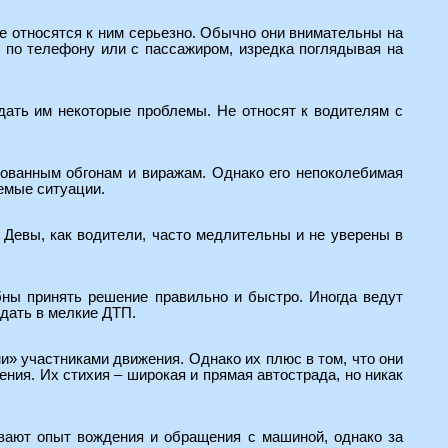
е относятся к ним серьезно. Обычно они внимательны на
ь по телефону или с пассажиром, изредка поглядывая на
дать им некоторые проблемы. Не относят к водителям с
кованным обгонам и виражам. Однако его непоколебимая
уемые ситуации.
о Девы, как водители, часто медлительны и не уверены в
бны принять решение правильно и быстро. Иногда ведут
адать в мелкие ДТП.
» участниками движения. Однако их плюс в том, что они
ния. Их стихия – широкая и прямая автострада, но никак
ивают опыт вождения и обращения с машиной, однако за