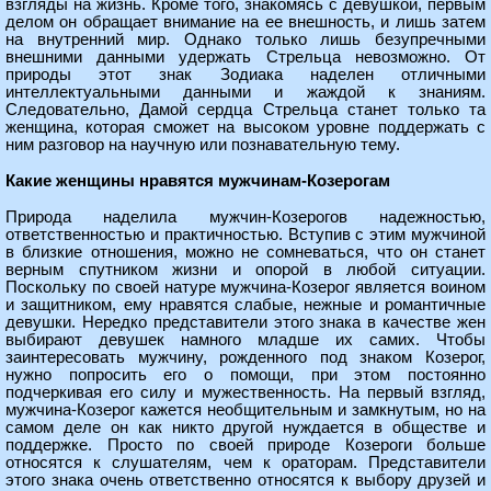
взгляды на жизнь. Кроме того, знакомясь с девушкой, первым
делом он обращает внимание на ее внешность, и лишь затем
на внутренний мир. Однако только лишь безупречными
внешними данными удержать Стрельца невозможно. От
природы этот знак Зодиака наделен отличными
интеллектуальными данными и жаждой к знаниям.
Следовательно, Дамой сердца Стрельца станет только та
женщина, которая сможет на высоком уровне поддержать с
ним разговор на научную или познавательную тему.
Какие женщины нравятся мужчинам-Козерогам
Природа наделила мужчин-Козерогов надежностью,
ответственностью и практичностью. Вступив с этим мужчиной
в близкие отношения, можно не сомневаться, что он станет
верным спутником жизни и опорой в любой ситуации.
Поскольку по своей натуре мужчина-Козерог является воином
и защитником, ему нравятся слабые, нежные и романтичные
девушки. Нередко представители этого знака в качестве жен
выбирают девушек намного младше их самих. Чтобы
заинтересовать мужчину, рожденного под знаком Козерог,
нужно попросить его о помощи, при этом постоянно
подчеркивая его силу и мужественность. На первый взгляд,
мужчина-Козерог кажется необщительным и замкнутым, но на
самом деле он как никто другой нуждается в обществе и
поддержке. Просто по своей природе Козероги больше
относятся к слушателям, чем к ораторам. Представители
этого знака очень ответственно относятся к выбору друзей и