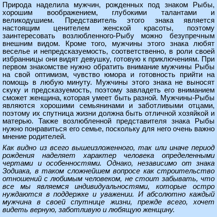
Природа наделила мужчин, рожденных под знаком Рыбы,
хорошим воображением, глубокими талантами и
великодушием. Представитель этого знака является
настоящим ценителем женской красоты, поэтому
заинтересовать возлюбленного-Рыбу можно безупречным
внешним видом. Кроме того, мужчины этого знака любят
веселье и непредсказуемость, соответственно, в роли своей
избранницы они видят девушку, готовую к приключениям. При
первом знакомстве нужно обратить внимание мужчины Рыбы
на свой оптимизм, чувство юмора и готовность прийти на
помощь в любую минуту. Мужчины этого знака не выносят
скуку и предсказуемость, поэтому завладеть его вниманием
сможет женщина, которая умеет быть разной. Мужчины-Рыбы
являются хорошими семьянинами и заботливыми отцами,
поэтому их спутница жизни должна быть отличной хозяйкой и
матерью. Также возлюбленной представителя знака Рыбы
нужно понравиться его семье, поскольку для него очень важно
мнение родителей.
Как видно из всего вышеизложенного, так или иначе период
рождения наделяет характер человека определенными
чертами и особенностями. Однако, независимо от знака
Зодиака, в таком сложнейшем вопросе как строительство
отношений с любимым человеком, не стоит забывать, что
все мы являемся индивидуальностями, которые остро
нуждаются в поддержке и уважении. И абсолютно каждый
мужчина в своей спутнице жизни, прежде всего, хочет
видеть верную, заботливую и любящую женщину.