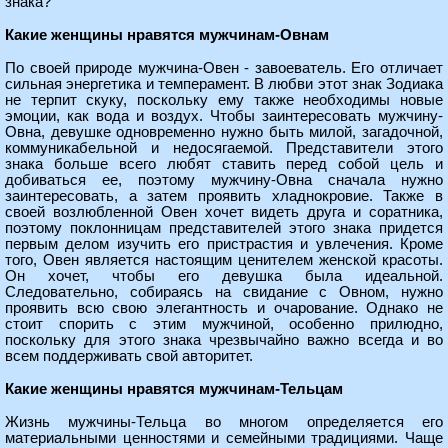
знака?
Какие женщины нравятся мужчинам-Овнам
По своей природе мужчина-Овен - завоеватель. Его отличает
сильная энергетика и темперамент. В любви этот знак Зодиака
не терпит скуку, поскольку ему также необходимы новые
эмоции, как вода и воздух. Чтобы заинтересовать мужчину-
Овна, девушке одновременно нужно быть милой, загадочной,
коммуникабельной и недосягаемой. Представители этого
знака больше всего любят ставить перед собой цель и
добиваться ее, поэтому мужчину-Овна сначала нужно
заинтересовать, а затем проявить хладнокровие. Также в
своей возлюбленной Овен хочет видеть друга и соратника,
поэтому поклонницам представителей этого знака придется
первым делом изучить его пристрастия и увлечения. Кроме
того, Овен является настоящим ценителем женской красоты.
Он хочет, чтобы его девушка была идеальной.
Следовательно, собираясь на свидание с Овном, нужно
проявить всю свою элегантность и очарование. Однако не
стоит спорить с этим мужчиной, особенно прилюдно,
поскольку для этого знака чрезвычайно важно всегда и во
всем поддерживать свой авторитет.
Какие женщины нравятся мужчинам-Тельцам
Жизнь мужчины-Тельца во многом определяется его
материальными ценностями и семейными традициями. Чаще