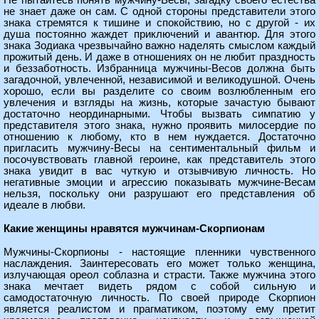
Не пытайтесь понять мужчину-Весы, загадку своего естества
не знает даже он сам. С одной стороны представители этого
знака стремятся к тишине и спокойствию, но с другой - их
душа постоянно жаждет приключений и авантюр. Для этого
знака Зодиака чрезвычайно важно наделять смыслом каждый
прожитый день. И даже в отношениях он не любит праздность
и беззаботность. Избранница мужчины-Весов должна быть
загадочной, увлеченной, независимой и великодушной. Очень
хорошо, если вы разделите со своим возлюбленным его
увлечения и взгляды на жизнь, которые зачастую бывают
достаточно неординарными. Чтобы вызвать симпатию у
представителя этого знака, нужно проявить милосердие по
отношению к любому, кто в нем нуждается. Достаточно
пригласить мужчину-Весы на сентиментальный фильм и
посочувствовать главной героине, как представитель этого
знака увидит в вас чуткую и отзывчивую личность. Но
негативные эмоции и агрессию показывать мужчине-Весам
нельзя, поскольку они разрушают его представления об
идеале в любви.
Какие женщины нравятся мужчинам-Скорпионам
Мужчины-Скорпионы - настоящие пленники чувственного
наслаждения. Заинтересовать его может только женщина,
излучающая ореол соблазна и страсти. Также мужчина этого
знака мечтает видеть рядом с собой сильную и
самодостаточную личность. По своей природе Скорпион
является реалистом и прагматиком, поэтому ему претит