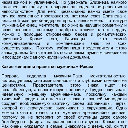
независимой и увлеченной. Но удержать Близнеца намного
сложнее, поскольку от природы он наделен ветреностью и
непостоянством. Для него чрезвычайно важно иметь свое
личное жизненное пространство, поэтому союз Близнеца с
властной женщиной-лидером просто невозможен. По натуре
мужчина-Близнец мечтатель, всю жизнь ищущий романтику и
возвышенность, поэтому подобрать ключик к его сердцу
можно с помощью откровенных бесед и романтических
признаний. Кроме того, Близнецы - это самый
коммуникабельный и компанейский знак из всех
существующих. Поэтому избранница представителя этого
знака должна быть готовой к постоянным шумным вечеринкам
и посиделкам с многочисленными друзьями.
Какие женщины нравятся мужчинам-Ракам
Природа наделила мужчину-Рака мечтательностью,
великодушием, сентиментальностью и глубокими семейными
ценностями. Представитель этого знака ищет не
возлюбленную, а свою вторую половинку. Трудно описывать
идеальную женщину мужчины-Рака, поскольку каждый
типичный представитель этого знака с ранней молодости
создает воображаемую картинку своей избранницы, черты
которой он скрупулезно выискивает в окружающих. Одно
можно сказать точно, этот мужчина чрезвычайно ревнив,
поэтому он не потерпит от своей спутницы даже самого
безобидного флирта, направленного на другого. Кроме того,
Рак очень нуждается в семье. Знакомясь с девушкой, он тут