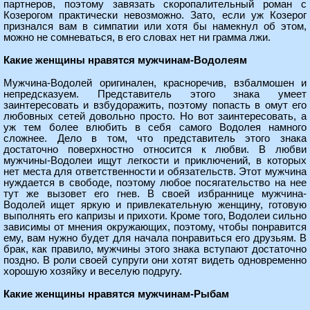
партнеров, поэтому завязать скоропалительный роман с
Козерогом практически невозможно. Зато, если уж Козерог
признался вам в симпатии или хотя бы намекнул об этом,
можно не сомневаться, в его словах нет ни грамма лжи.
Какие женщины нравятся мужчинам-Водолеям
Мужчина-Водолей оригинален, красноречив, взбалмошен и
непредсказуем. Представитель этого знака умеет
заинтересовать и взбудоражить, поэтому попасть в омут его
любовных сетей довольно просто. Но вот заинтересовать, а
уж тем более влюбить в себя самого Водолея намного
сложнее. Дело в том, что представитель этого знака
достаточно поверхностно относится к любви. В любви
мужчины-Водолеи ищут легкости и приключений, в которых
нет места для ответственности и обязательств. Этот мужчина
нуждается в свободе, поэтому любое посягательство на нее
тут же вызовет его гнев. В своей избраннице мужчина-
Водолей ищет яркую и привлекательную женщину, готовую
выполнять его капризы и прихоти. Кроме того, Водолеи сильно
зависимы от мнения окружающих, поэтому, чтобы понравится
ему, вам нужно будет для начала понравиться его друзьям. В
брак, как правило, мужчины этого знака вступают достаточно
поздно. В роли своей супруги они хотят видеть одновременно
хорошую хозяйку и веселую подругу.
Какие женщины нравятся мужчинам-Рыбам