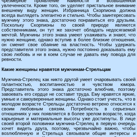
чрезмерное проявление наивности и возвышенной
увлеченности. Кроме того, он уделяет пристальное внимание
внешнему виду женщин. Избранница Скорпиона должна
всегда выглядеть элегантно и стильно. Чтобы заинтересовать
мужчину этого знака, достаточно понравиться его друзьям.
Поскольку Скорпионы по своей природе являются
собственниками, он тут же захочет обладать недосягаемой
мечтой. Мужчины этого знака умеют ухаживать и знают, что
нужно женщине, однако вступив в более близкие отношения,
он сменит свое обаяние на властность. Чтобы удержать
представителя этого знака, нужно постоянно доказывать ему
свою любовь и ни в коем случае не давать ему повода для
ревности.
Какие женщины нравятся мужчинам-Стрельцам
Мужчина-Стрелец как никто другой умеет очаровывать своей
галантностью, воспитанностью и чувством юмора.
Представитель этого знака достаточно влюбчив, поэтому
завоевать его сердце не составит труда. Ему нравятся яркие,
умные и самоуверенные женщины. Однако стоит учесть, что в
молодом возрасте Стрельцы достаточно ветрено относятся к
своим любовным связям. Потребность в серьезных
отношениях у них появляется в более зрелом возрасте, когда
карьерные и материальные высоты уже достигнуты. В лице
своей второй половинки мужчина-Стрелец в первую очередь
хочет видеть друга, поэтому, чрезвычайно важно, чтобы
возлюбленную и Стрельца связывали общие интересы и