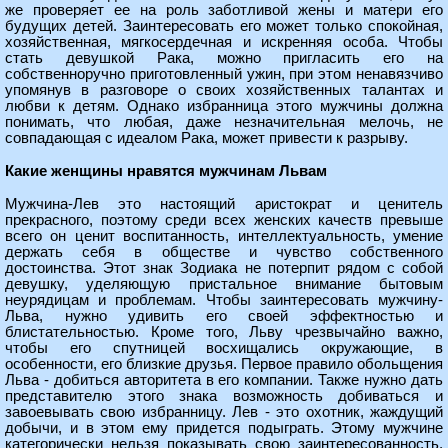
же проверяет ее на роль заботливой жены и матери его
будущих детей. Заинтересовать его может только спокойная,
хозяйственная, мягкосердечная и искренняя особа. Чтобы
стать девушкой Рака, можно пригласить его на
собственноручно приготовленный ужин, при этом ненавязчиво
упомянув в разговоре о своих хозяйственных талантах и
любви к детям. Однако избранница этого мужчины должна
понимать, что любая, даже незначительная мелочь, не
совпадающая с идеалом Рака, может привести к разрыву.
Какие женщины нравятся мужчинам Львам
Мужчина-Лев это настоящий аристократ и ценитель
прекрасного, поэтому среди всех женских качеств превыше
всего он ценит воспитанность, интеллектуальность, умение
держать себя в обществе и чувство собственного
достоинства. Этот знак Зодиака не потерпит рядом с собой
девушку, уделяющую пристальное внимание бытовым
неурядицам и проблемам. Чтобы заинтересовать мужчину-
Льва, нужно удивить его своей эффектностью и
блистательностью. Кроме того, Льву чрезвычайно важно,
чтобы его спутницей восхищались окружающие, в
особенности, его близкие друзья. Первое правило обольщения
Льва - добиться авторитета в его компании. Также нужно дать
представителю этого знака возможность добиваться и
завоевывать свою избранницу. Лев - это охотник, жаждущий
добычи, и в этом ему придется подыграть. Этому мужчине
категорически нельзя показывать свою заинтересованность,