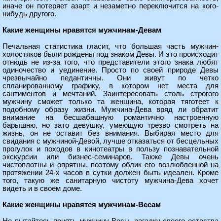
иначе он потеряет азарт и незаметно переключится на кого-
нибудь другого.
Какие женщины нравятся мужчинам-Девам
Печальная статистика гласит, что большая часть мужчин-
холостяков были рождены под знаком Девы. И это происходит
отнюдь не из-за того, что представители этого знака любят
одиночество и уединение. Просто по своей природе Девы
чрезвычайно педантичны. Они живут по четко
спланированному графику, в котором нет места для
сантиментов и мечтаний. Заинтересовать столь строгого
мужчину сможет только та женщина, которая тяготеет к
подобному образу жизни. Мужчина-Дева вряд ли обратит
внимание на бесшабашную романтично настроенную
барышню, но зато девушку, умеющую трезво смотреть на
жизнь, он не оставит без внимания. Выбирая место для
свидания с мужчиной-Девой, лучше отказаться от бесцельных
прогулок и походов в кинотеатры в пользу познавательной
экскурсии или бизнес-семинаров. Также Девы очень
чистоплотны и опрятны, поэтому облик его возлюбленной на
протяжении 24-х часов в сутки должен быть идеален. Кроме
того, такую же санитарную чистоту мужчина-Дева хочет
видеть и в своем доме.
Какие женщины нравятся мужчинам-Весам