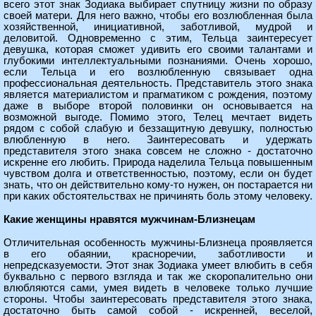
всего этот знак Зодиака выбирает спутницу жизни по образу
своей матери. Для него важно, чтобы его возлюбленная была
хозяйственной, инициативной, заботливой, мудрой и
деловитой. Одновременно с этим, Тельца заинтересует
девушка, которая сможет удивить его своими талантами и
глубокими интеллектуальными познаниями. Очень хорошо,
если Тельца и его возлюбленную связывает одна
профессиональная деятельность. Представитель этого знака
является материалистом и прагматиком с рождения, поэтому
даже в выборе второй половинки он основывается на
возможной выгоде. Помимо этого, Телец мечтает видеть
рядом с собой слабую и беззащитную девушку, полностью
влюбленную в него. Заинтересовать и удержать
представителя этого знака совсем не сложно - достаточно
искренне его любить. Природа наделила Тельца повышенным
чувством долга и ответственностью, поэтому, если он будет
знать, что он действительно кому-то нужен, он постарается ни
при каких обстоятельствах не причинять боль этому человеку.
Какие женщины нравятся мужчинам-Близнецам
Отличительная особенность мужчины-Близнеца проявляется
в его обаянии, красноречии, заботливости и
непредсказуемости. Этот знак Зодиака умеет влюбить в себя
буквально с первого взгляда и так же скоропалительно они
влюбляются сами, умея видеть в человеке только лучшие
стороны. Чтобы заинтересовать представителя этого знака,
достаточно быть самой собой - искренней, веселой,