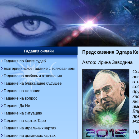
Гадания онлайн
Предсказания Эдгара Кей
Гадания по Книге судеб
Автор: Ирина Заводина
Екатерининское гадание с толкованием
Се
Гадание на любовь и отношения
не
о 
Гадание на ближайшее будущее
со
Гадание на желание
др
ка
Гадание на вопрос
вн
Гадание Да Нет
им
Вп
Гадание на ситуацию
пр
Гадания на картах Таро
эк
Гадания на игральных картах
Пр
Гадания на цыганских картах