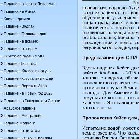
Ро
Гадания на картах Ленорман
славянских народов буде
Гадания на Рунах
всерьёз занимал этот воп
обусловлено усилением п
Книга перемен
наша страна имеет и шанс
Гадание - Зодиак
политического прогноза 
различные периоды време
Гадание - Талисман дня
безболезненно; больше т
Гадание на домино
впоследствии и вовсе е
регулировать порядки, оп
Гадание по чакрам
Тибетское гадание МО
Предсказания для США
Гадание Пифагора
Здесь видения Кейси дос
Гадание - Колесо фортуны
районе Алабамы в 2015 г
контакт с людьми, объя
Гадание - хрустальный шар
инопланетного разума пос
Гадание - Зеркало Мира
противном случае Земля 
полгода. Для Америки К
Гадание на Новый год 2027
результате которого оке
Гадание на Рождество и Святки
Каролины. Это наводнени
затопленным.
Арабское гадание
Гадание - Абстракция
Пророчества Кейси для 
Гадание Маджонг
Испытание водой может сн
Гадания по цитатам
землетрясений. Что каса
позицию России. Остальны
Гадание - Оракул Сибиллы