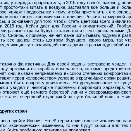
ссия, утверждал прорицатель, в 2015 году начнёт, наконец, ве
т просто-таки витать в воздухе, заставляя всё больше и бол
рос, увидят предпосылки к тому, чтобы приступить к его вопл
олитического и экономического влияния России на мировой аре
ы, и основания для того, чтобы стать центром всего цивилизо
на 2015 год, Кейси даёт для России и климатический. Глобал
ни разные страны будут сталкиваться с его проявлениями. Д
ого, Сибирь, к примеру, начнёт даже испытывать подъём в ра
сть все шансы стать центром будущего нового мира, так чт
ределяющие суть взаимодействия других стран между собой и с
таточно фантастичны. Для своей родины экстрасенс увидел 
оду приземлится корабль инопланетян, которые представятс
снят они, вызван неприемлемо высокой степенью конфронтац
тавят перед человечеством условие в кратчайшие сроки решит
может быть попросту уничтожена. На урегулирование же сущ
ейси увидел и некоторые проблемы природного характера. Ч
ан отвоюет ещё немного береговой линии у североамериканско
е станет очередной ступенькой на пути большой воды к Нью-
других стран
ова пройти Япония. На её территории тоже не исключено наво
ется экономических изменений, то они будут хороши для тех 
м Кейси особенного позитива не предрекал.