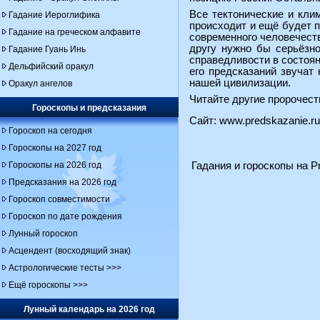
Все тектонические и кли
Гадание Иероглифика
происходит и ещё будет п
Гадание на греческом алфавите
современного человечеств
другу нужно бы серьёзно
Гадание Гуань Инь
справедливости в состоян
Дельфийский оракул
его предсказаний звучат
нашей цивилизации.
Оракул ангелов
Читайте другие пророчест
Гороскопы и предсказания
Сайт:
www.predskazanie.ru
Гороскоп на сегодня
Гороскопы на 2027 год
Гороскопы на 2026 год
Гадания и гороскопы на Pr
Предсказания на 2026 год
Гороскоп совместимости
Гороскоп по дате рождения
Лунный гороскоп
Асцендент (восходящий знак)
Астрологические тесты >>>
Ещё гороскопы >>>
Лунный календарь на 2026 год