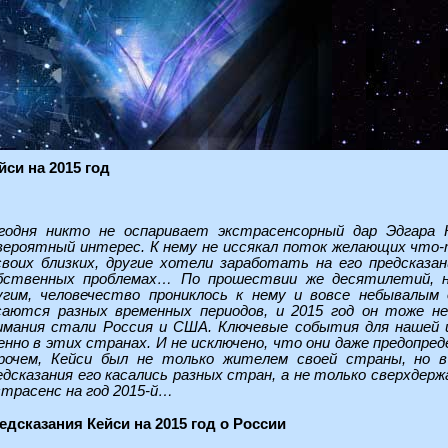
си на 2015 год
годня никто не оспаривает экстрасенсорный дар Эдгара 
вероятный интерес. К нему не иссякал поток желающих что-
своих близких, другие хотели заработать на его предсказ
бственных проблемах… По прошествии же десятилетий, на
угим, человечество прониклось к нему и вовсе небывалым 
саются разных временных периодов, и 2015 год он тоже н
имания стали Россия и США. Ключевые события для нашей ци
енно в этих странах. И не исключено, что они даже предопред
рочем, Кейси был не только жителем своей страны, но в
едсказания его касались разных стран, а не только сверхдер
страсенс на год 2015-й…
едсказания Кейси на 2015 год о России