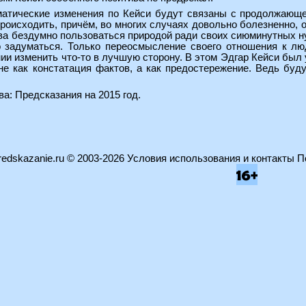
матические изменения по Кейси будут связаны с продолжающе
роисходить, причём, во многих случаях довольно болезненно, о
а бездумно пользоваться природой ради своих сиюминутных ну
 задуматься. Только переосмысление своего отношения к лю
ии изменить что-то в лучшую сторону. В этом Эдгар Кейси был
 не как констатация фактов, а как предостережение. Ведь буд
ва:
Предсказания на 2015 год
.
edskazanie.ru
© 2003-2026
Условия использования и контакты
П