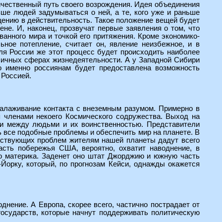
личественный путь своего возрождения. Идея объединения
ьше людей задумываться о ней, а те, кого уже и раньше
ощению в действительность. Такое положение вещей будет
не. И, наконец, прозвучат первые заявления о том, что
ванного мира и точкой его притяжения. Кроме экономико-
ьное потепление, считает он, явление неизбежное, и в
ля России же этот процесс будет происходить наиболее
зличных сферах жизнедеятельности. А у Западной Сибири
о именно россиянам будет предоставлена возможность
 Россией.
налаживание контакта с внеземным разумом. Примерно в
я членами некоего Космического содружества. Выход на
ии между людьми и их воинственностью. Представители
ь все подобные проблемы и обеспечить мир на планете. В
ествующих проблем жителям нашей планеты дадут всего
асть побережья США, вероятно, охватит наводнение, в
го материка. Заденет оно штат Джорджию и южную часть
Йорку, который, по прогнозам Кейси, однажды окажется
днение. А Европа, скорее всего, частично пострадает от
государств, которые начнут поддерживать политическую